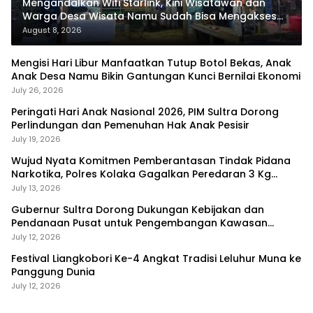
Mengandalkan Wifi Starlink, Kini Wisatawan dan
Warga Desa Wisata Namu Sudah Bisa Mengakses
Transaksi Digital
August 8, 2026
Mengisi Hari Libur Manfaatkan Tutup Botol Bekas, Anak
Anak Desa Namu Bikin Gantungan Kunci Bernilai Ekonomi
July 26, 2026
Peringati Hari Anak Nasional 2026, PIM Sultra Dorong
Perlindungan dan Pemenuhan Hak Anak Pesisir
July 19, 2026
Wujud Nyata Komitmen Pemberantasan Tindak Pidana
Narkotika, Polres Kolaka Gagalkan Peredaran 3 Kg
Sabu-Sabu
July 13, 2026
Gubernur Sultra Dorong Dukungan Kebijakan dan
Pendanaan Pusat untuk Pengembangan Kawasan
Liangkobhori
July 12, 2026
Festival Liangkobori Ke-4 Angkat Tradisi Leluhur Muna ke
Panggung Dunia
July 12, 2026