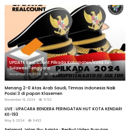
UPDATE Real Count Pilkada Kabupaten/Kota Se-
Sulawesi Tenggara
November 28, 2024
11626
Menang 2-0 Atas Arab Saudi, Timnas Indonesia Naik
Posisi 3 di papan Klasemen
November 19, 2024
5732
LIVE : UPACARA BENDERA PERINGATAN HUT KOTA KENDARI
KE-193
May 9, 2024
5432
Selamat Jalan Ibu Agista ; Berikut Video Runutan