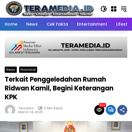
Skip
to
content
Home
News
Cek Fakta
Entertainment
Lifestyl
News
Nasional
Terkait Penggeledahan Rumah
Ridwan Kamil, Begini Keterangan
KPK
849
Teradmin
2 Min Read
March 14, 2025