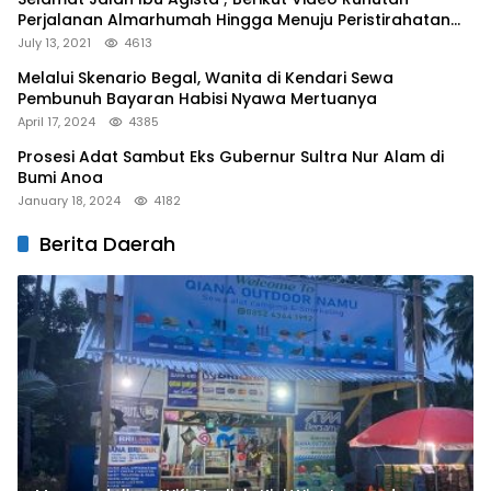
Perjalanan Almarhumah Hingga Menuju Peristirahatan
Terakhir
July 13, 2021
4613
Melalui Skenario Begal, Wanita di Kendari Sewa
Pembunuh Bayaran Habisi Nyawa Mertuanya
April 17, 2024
4385
Prosesi Adat Sambut Eks Gubernur Sultra Nur Alam di
Bumi Anoa
January 18, 2024
4182
Berita Daerah