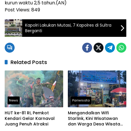
kurun waktu 2,5 tahun.(AN)
Post Views:
849
Kapolri Lakukan Mutasi, 7 Kapolres di Sultra
Berganti
Related Posts
News
Pariwisata
HUT ke-81 RI, Pemkot
Mengandalkan Wifi
Kendari Gelar Karnaval
Starlink, Kini Wisatawan
Juang Penuh Atraksi
dan Warga Desa Wisata
Namu Sudah Bisa