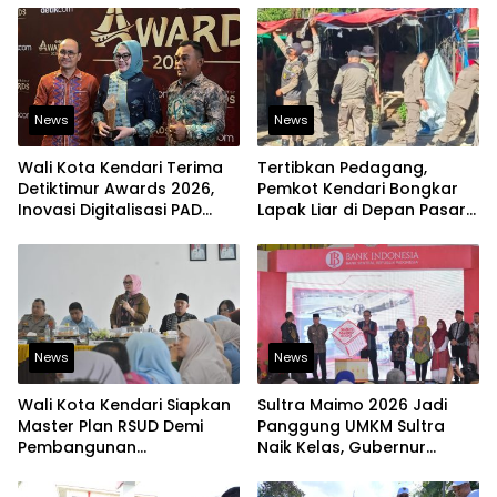
Mengakses Transaksi
Digital
News
News
Wali Kota Kendari Terima
Tertibkan Pedagang,
Detiktimur Awards 2026,
Pemkot Kendari Bongkar
Inovasi Digitalisasi PAD
Lapak Liar di Depan Pasar
Diakui Tingkat Nasional
Sentral
News
News
Wali Kota Kendari Siapkan
Sultra Maimo 2026 Jadi
Master Plan RSUD Demi
Panggung UMKM Sultra
Pembangunan
Naik Kelas, Gubernur
Berkelanjutan
Dorong Produk Lokal
Tembus Pasar Ekspor