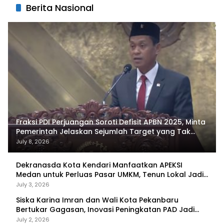
Berita Nasional
Fraksi PDI Perjuangan Soroti Defisit APBN 2025, Minta
Pemerintah Jelaskan Sejumlah Target yang Tak
Tercapai
July 8, 2026
Dekranasda Kota Kendari Manfaatkan APEKSI
Medan untuk Perluas Pasar UMKM, Tenun Lokal Jadi
Primadona
July 3, 2026
Siska Karina Imran dan Wali Kota Pekanbaru
Bertukar Gagasan, Inovasi Peningkatan PAD Jadi
Fokus Diskusi
July 2, 2026