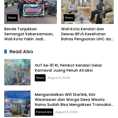
News
News
Bende Tunjukkan
Wali Kota Kendari dan
Semangat Kebersamaan,
Dewas BPJS Kesehatan
Wali Kota Yakin Jadi
Bahas Penguatan UHC dan
Contoh bagi Kelurahan
Peningkatan Layanan
Lain
Kesehatan
Read Also
HUT ke-81 RI, Pemkot Kendari Gelar
Karnaval Juang Penuh Atraksi
News
August 8, 2026
Mengandalkan Wifi Starlink, Kini
Wisatawan dan Warga Desa Wisata
Namu Sudah Bisa Mengakses Transaksi
Digital
Pariwisata
August 8, 2026