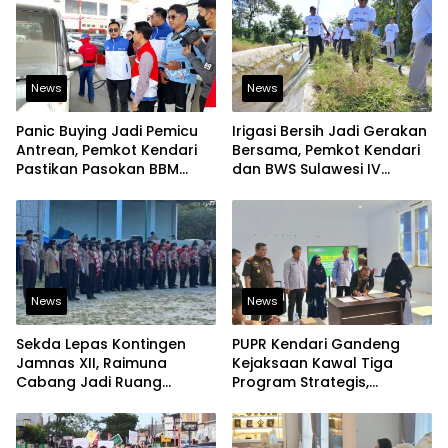
News
News
Panic Buying Jadi Pemicu
Irigasi Bersih Jadi Gerakan
Antrean, Pemkot Kendari
Bersama, Pemkot Kendari
Pastikan Pasokan BBM
dan BWS Sulawesi IV
Tetap Aman
Perkuat Ketahanan
Pangan
News
News
Sekda Lepas Kontingen
PUPR Kendari Gandeng
Jamnas XII, Raimuna
Kejaksaan Kawal Tiga
Cabang Jadi Ruang
Program Strategis,
Lahirkan Pramuka Kreatif
Tegaskan Komitmen
dan Berjiwa Pemimpin
Bangun Infrastruktur
Berintegritas