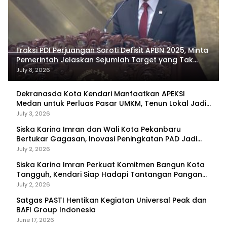
Fraksi PDI Perjuangan Soroti Defisit APBN 2025, Minta
Pemerintah Jelaskan Sejumlah Target yang Tak
Tercapai
July 8, 2026
Dekranasda Kota Kendari Manfaatkan APEKSI
Medan untuk Perluas Pasar UMKM, Tenun Lokal Jadi
Primadona
July 3, 2026
Siska Karina Imran dan Wali Kota Pekanbaru
Bertukar Gagasan, Inovasi Peningkatan PAD Jadi
Fokus Diskusi
July 2, 2026
Siska Karina Imran Perkuat Komitmen Bangun Kota
Tangguh, Kendari Siap Hadapi Tantangan Pangan
dan Bencana
July 2, 2026
Satgas PASTI Hentikan Kegiatan Universal Peak dan
BAFI Group Indonesia
June 17, 2026