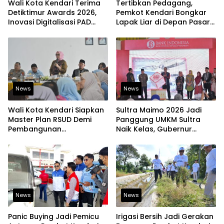
Wali Kota Kendari Terima
Tertibkan Pedagang,
Detiktimur Awards 2026,
Pemkot Kendari Bongkar
Inovasi Digitalisasi PAD
Lapak Liar di Depan Pasar
Diakui Tingkat Nasional
Sentral
News
News
Wali Kota Kendari Siapkan
Sultra Maimo 2026 Jadi
Master Plan RSUD Demi
Panggung UMKM Sultra
Pembangunan
Naik Kelas, Gubernur
Berkelanjutan
Dorong Produk Lokal
Tembus Pasar Ekspor
News
News
Panic Buying Jadi Pemicu
Irigasi Bersih Jadi Gerakan