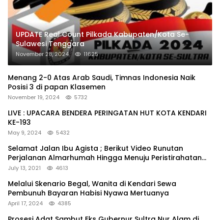
UPDATE Real Count Pilkada Kabupaten/Kota Se-
Sulawesi Tenggara
November 28, 2024
11625
Menang 2-0 Atas Arab Saudi, Timnas Indonesia Naik
Posisi 3 di papan Klasemen
November 19, 2024
5732
LIVE : UPACARA BENDERA PERINGATAN HUT KOTA KENDARI
KE-193
May 9, 2024
5432
Selamat Jalan Ibu Agista ; Berikut Video Runutan
Perjalanan Almarhumah Hingga Menuju Peristirahatan
Terakhir
July 13, 2021
4613
Melalui Skenario Begal, Wanita di Kendari Sewa
Pembunuh Bayaran Habisi Nyawa Mertuanya
April 17, 2024
4385
Prosesi Adat Sambut Eks Gubernur Sultra Nur Alam di