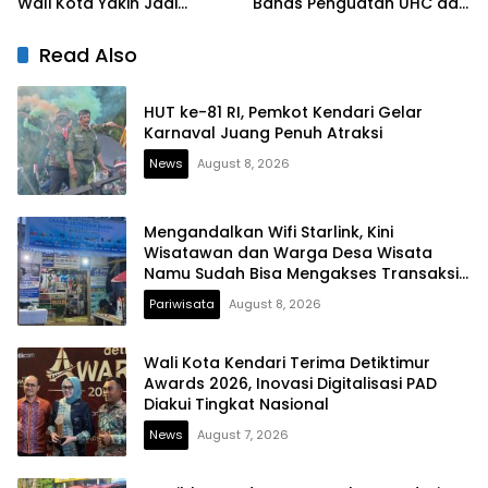
Wali Kota Yakin Jadi
Bahas Penguatan UHC dan
Contoh bagi Kelurahan
Peningkatan Layanan
Lain
Kesehatan
Read Also
HUT ke-81 RI, Pemkot Kendari Gelar
Karnaval Juang Penuh Atraksi
News
August 8, 2026
Mengandalkan Wifi Starlink, Kini
Wisatawan dan Warga Desa Wisata
Namu Sudah Bisa Mengakses Transaksi
Digital
Pariwisata
August 8, 2026
Wali Kota Kendari Terima Detiktimur
Awards 2026, Inovasi Digitalisasi PAD
Diakui Tingkat Nasional
News
August 7, 2026