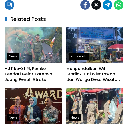
Related Posts
News
Pariwisata
HUT ke-81 RI, Pemkot
Mengandalkan Wifi
Kendari Gelar Karnaval
Starlink, Kini Wisatawan
Juang Penuh Atraksi
dan Warga Desa Wisata
Namu Sudah Bisa
Mengakses Transaksi
Digital
News
News