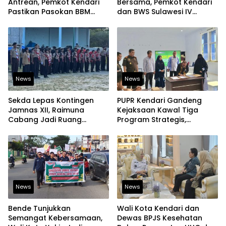
Antrean, Pemkot Kendari
Bersama, Pemkot Kendari
Pastikan Pasokan BBM
dan BWS Sulawesi IV
Tetap Aman
Perkuat Ketahanan
Pangan
News
News
Sekda Lepas Kontingen
PUPR Kendari Gandeng
Jamnas XII, Raimuna
Kejaksaan Kawal Tiga
Cabang Jadi Ruang
Program Strategis,
Lahirkan Pramuka Kreatif
Tegaskan Komitmen
dan Berjiwa Pemimpin
Bangun Infrastruktur
Berintegritas
News
News
Bende Tunjukkan
Wali Kota Kendari dan
Semangat Kebersamaan,
Dewas BPJS Kesehatan