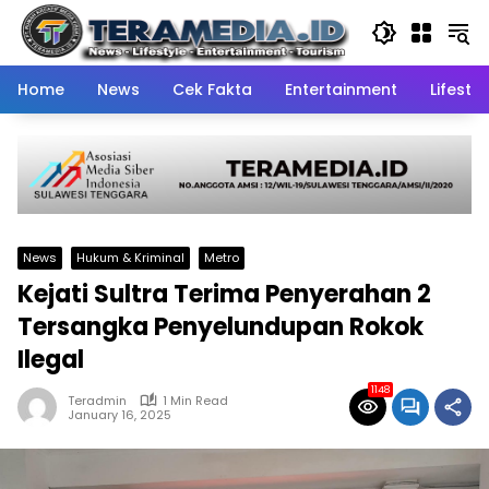
Skip
to
content
Home
News
Cek Fakta
Entertainment
Lifestyl
News
Hukum & Kriminal
Metro
Kejati Sultra Terima Penyerahan 2
Tersangka Penyelundupan Rokok
Ilegal
1148
Teradmin
1 Min Read
January 16, 2025