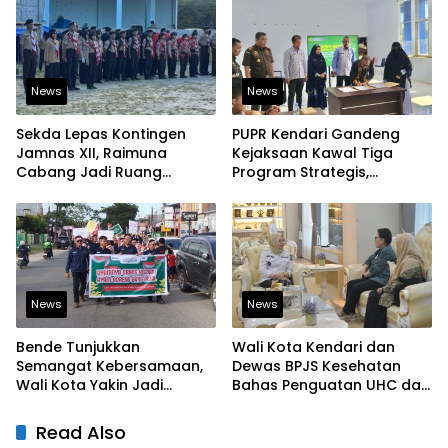
News
News
Sekda Lepas Kontingen
PUPR Kendari Gandeng
Jamnas XII, Raimuna
Kejaksaan Kawal Tiga
Cabang Jadi Ruang
Program Strategis,
Lahirkan Pramuka Kreatif
Tegaskan Komitmen
dan Berjiwa Pemimpin
Bangun Infrastruktur
Berintegritas
News
News
Bende Tunjukkan
Wali Kota Kendari dan
Semangat Kebersamaan,
Dewas BPJS Kesehatan
Wali Kota Yakin Jadi
Bahas Penguatan UHC dan
Contoh bagi Kelurahan
Peningkatan Layanan
Lain
Kesehatan
Read Also