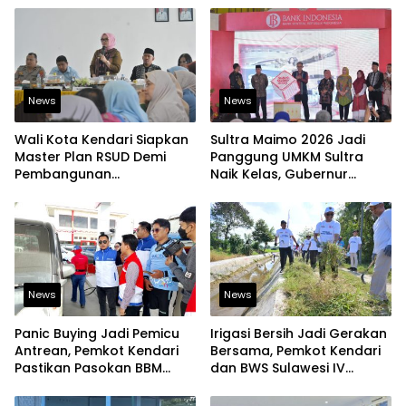
News
News
Wali Kota Kendari Siapkan
Sultra Maimo 2026 Jadi
Master Plan RSUD Demi
Panggung UMKM Sultra
Pembangunan
Naik Kelas, Gubernur
Berkelanjutan
Dorong Produk Lokal
Tembus Pasar Ekspor
News
News
Panic Buying Jadi Pemicu
Irigasi Bersih Jadi Gerakan
Antrean, Pemkot Kendari
Bersama, Pemkot Kendari
Pastikan Pasokan BBM
dan BWS Sulawesi IV
Tetap Aman
Perkuat Ketahanan
Pangan