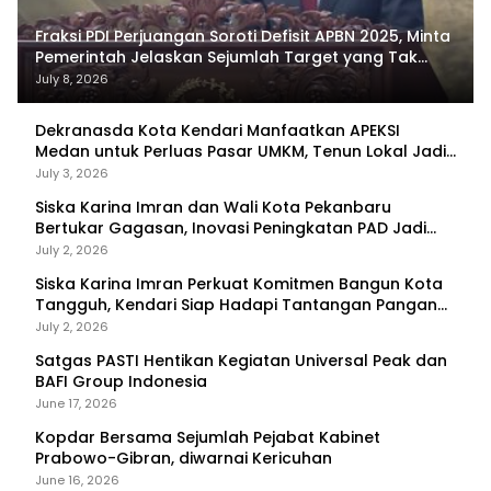
Fraksi PDI Perjuangan Soroti Defisit APBN 2025, Minta
Pemerintah Jelaskan Sejumlah Target yang Tak
Tercapai
July 8, 2026
Dekranasda Kota Kendari Manfaatkan APEKSI
Medan untuk Perluas Pasar UMKM, Tenun Lokal Jadi
Primadona
July 3, 2026
Siska Karina Imran dan Wali Kota Pekanbaru
Bertukar Gagasan, Inovasi Peningkatan PAD Jadi
Fokus Diskusi
July 2, 2026
Siska Karina Imran Perkuat Komitmen Bangun Kota
Tangguh, Kendari Siap Hadapi Tantangan Pangan
dan Bencana
July 2, 2026
Satgas PASTI Hentikan Kegiatan Universal Peak dan
BAFI Group Indonesia
June 17, 2026
Kopdar Bersama Sejumlah Pejabat Kabinet
Prabowo-Gibran, diwarnai Kericuhan
June 16, 2026