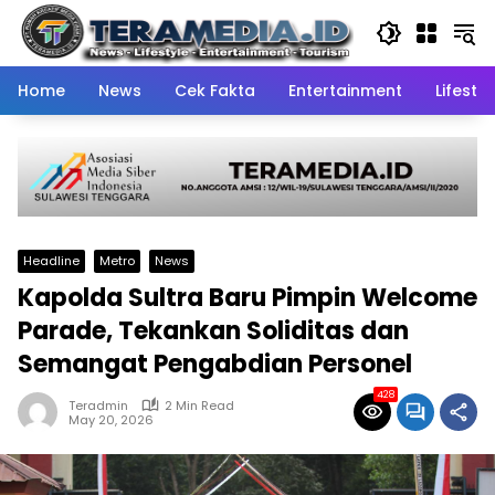
Skip
to
content
Home
News
Cek Fakta
Entertainment
Lifestyl
Headline
Metro
News
Kapolda Sultra Baru Pimpin Welcome
Parade, Tekankan Soliditas dan
Semangat Pengabdian Personel
428
Teradmin
2 Min Read
May 20, 2026