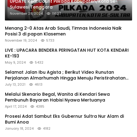
UPDATE Real Count Pilkada Kabupaten/Kota Se-
Sulawesi Tenggara
November 28, 2024
11627
Menang 2-0 Atas Arab Saudi, Timnas Indonesia Naik
Posisi 3 di papan Klasemen
November 19, 2024
5733
LIVE : UPACARA BENDERA PERINGATAN HUT KOTA KENDARI
KE-193
May 9, 2024
5432
Selamat Jalan Ibu Agista ; Berikut Video Runutan
Perjalanan Almarhumah Hingga Menuju Peristirahatan
Terakhir
July 13, 2021
4613
Melalui Skenario Begal, Wanita di Kendari Sewa
Pembunuh Bayaran Habisi Nyawa Mertuanya
April 17, 2024
4385
Prosesi Adat Sambut Eks Gubernur Sultra Nur Alam di
Bumi Anoa
January 18, 2024
4182