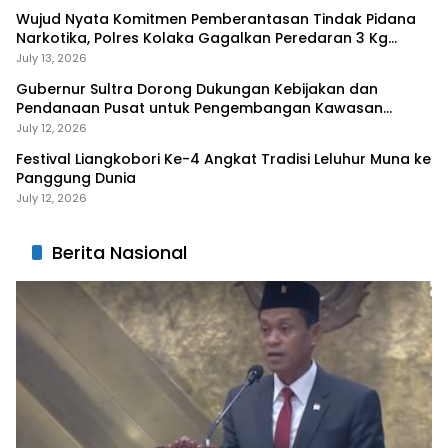
Wujud Nyata Komitmen Pemberantasan Tindak Pidana
Narkotika, Polres Kolaka Gagalkan Peredaran 3 Kg
Sabu-Sabu
July 13, 2026
Gubernur Sultra Dorong Dukungan Kebijakan dan
Pendanaan Pusat untuk Pengembangan Kawasan
Liangkobhori
July 12, 2026
Festival Liangkobori Ke-4 Angkat Tradisi Leluhur Muna ke
Panggung Dunia
July 12, 2026
Berita Nasional