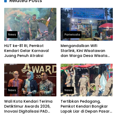
Related Posts
News
Pariwisata
HUT ke-81 RI, Pemkot
Mengandalkan Wifi
Kendari Gelar Karnaval
Starlink, Kini Wisatawan
Juang Penuh Atraksi
dan Warga Desa Wisata
Namu Sudah Bisa
Mengakses Transaksi
Digital
News
News
Wali Kota Kendari Terima
Tertibkan Pedagang,
Detiktimur Awards 2026,
Pemkot Kendari Bongkar
Inovasi Digitalisasi PAD
Lapak Liar di Depan Pasar
Diakui Tingkat Nasional
Sentral