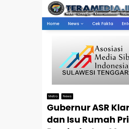
Skip
to
content
Home
News
Cek Fakta
Ent
Metro
News
Gubernur ASR Kla
dan Isu Rumah Pri