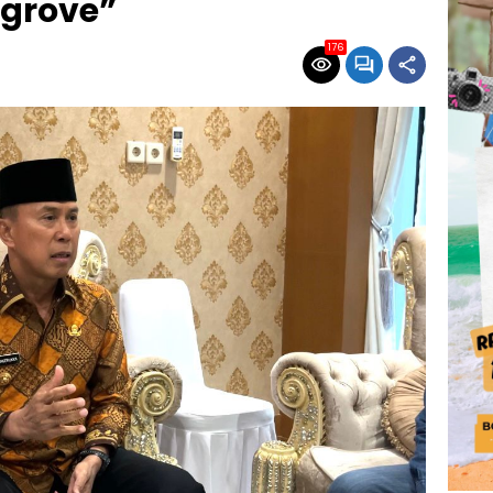
grove”
176