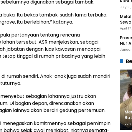
Runu
sebelumnya digunakan sebagai tambak.
Menuj
July 13
a buka. Itu bekas tambak, sudah lama terbuka.
Melal
rove, itu berlebihan,” katanya.
Sewa
Mert
April 17
l pula pertanyaan tentang rencana
Prose
lahan tersebut. ASR menjelaskan, sebagai
Nur A
ah jabatan dengan luas kawasan mencapai
Januar
h tetap tinggal di rumah pribadinya yang lebih
Be
 di rumah sendiri. Anak-anak juga sudah mandiri
tuturnya.
R menyebut sebagian lahannya justru akan
um. Di bagian depan, direncanakan akan
gian lainnya akan berdiri gedung pertemuan.
Men
Bot
ali menegaskan komitmennya sebagai pemimpin
Bik
July
an bahwa sejak awal menjabat, niatnya semata-