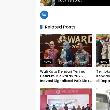
Tidak Tersorot”
Related Posts
News
News
Wali Kota Kendari Terima
Tertib
Detiktimur Awards 2026,
Kendari
Inovasi Digitalisasi PAD Diakui
di Depa
Tingkat Nasional