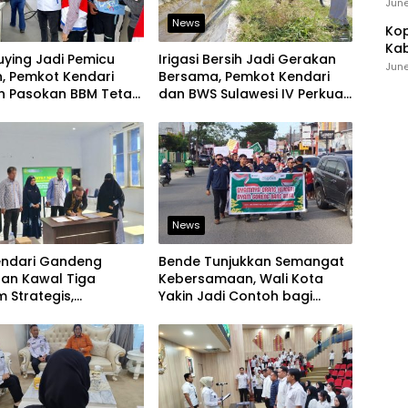
Ind
June
News
Kop
Kab
uying Jadi Pemicu
Irigasi Bersih Jadi Gerakan
Ker
June
, Pemkot Kendari
Bersama, Pemkot Kendari
an Pasokan BBM Tetap
dan BWS Sulawesi IV Perkuat
Ketahanan Pangan
News
endari Gandeng
Bende Tunjukkan Semangat
aan Kawal Tiga
Kebersamaan, Wali Kota
 Strategis,
Yakin Jadi Contoh bagi
an Komitmen Bangun
Kelurahan Lain
ruktur Berintegritas