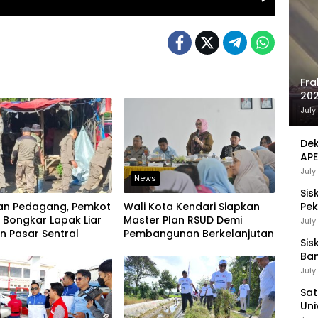
Fra
202
Sej
July
Dek
APE
UMK
July
News
Sis
kan Pedagang, Pemkot
Wali Kota Kendari Siapkan
Pek
 Bongkar Lapak Liar
Master Plan RSUD Demi
Pen
July
n Pasar Sentral
Pembangunan Berkelanjutan
Sis
Ban
Ha
July
Be
Sat
Uni