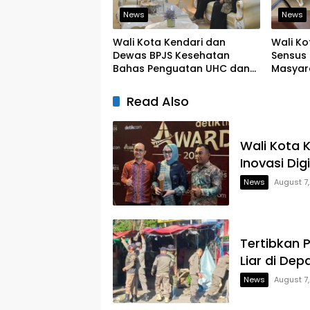
News
News
Wali Kota Kendari dan
Wali Ko
Dewas BPJS Kesehatan
Sensus 
Bahas Penguatan UHC dan
Masyar
Peningkatan Layanan
yang Ju
Kesehatan
Read Also
Wali Kota 
Inovasi Dig
News
August 7
Tertibkan 
Liar di Dep
News
August 7