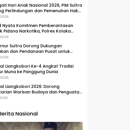
gati Hari Anak Nasional 2026, PIM Sultra
ng Perlindungan dan Pemenuhan Hak
Pesisir
, 2026
d Nyata Komitmen Pemberantasan
k Pidana Narkotika, Polres Kolaka
lkan Peredaran 3 Kg Sabu-Sabu
, 2026
nur Sultra Dorong Dukungan
akan dan Pendanaan Pusat untuk
embangan Kawasan Liangkobhori
, 2026
val Liangkobori Ke-4 Angkat Tradisi
ur Muna ke Panggung Dunia
, 2026
val Liangkobori 2026: Dorong
tarian Warisan Budaya dan Penguatan
omi Masyarakat
, 2026
Berita Nasional