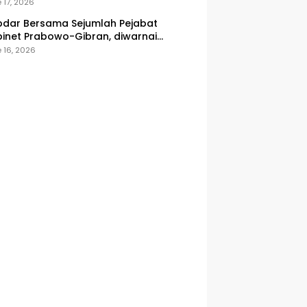
onesia
 17, 2026
dar Bersama Sejumlah Pejabat
inet Prabowo-Gibran, diwarnai
icuhan
 16, 2026