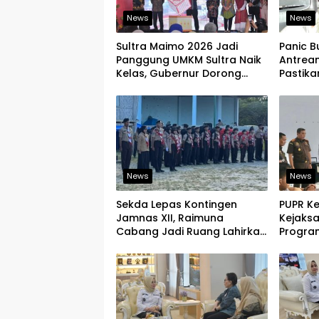
News
News
Sultra Maimo 2026 Jadi
Panic B
Panggung UMKM Sultra Naik
Antrean
Kelas, Gubernur Dorong
Pastik
Produk Lokal Tembus Pasar
Aman
Ekspor
News
News
Sekda Lepas Kontingen
PUPR K
Jamnas XII, Raimuna
Kejaks
Cabang Jadi Ruang Lahirkan
Program
Pramuka Kreatif dan Berjiwa
Tegask
Pemimpin
Infrast