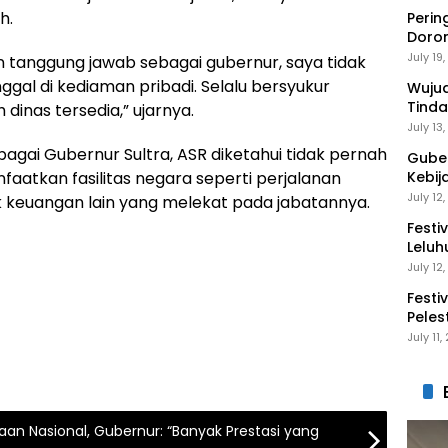
h.
Perin
Doro
Anak 
July 19
n tanggung jawab sebagai gubernur, saya tidak
gal di kediaman pribadi. Selalu bersyukur
Wuju
Tinda
 dinas tersedia,” ujarnya.
Gaga
July 13
agai Gubernur Sultra, ASR diketahui tidak pernah
Guber
aatkan fasilitas negara seperti perjalanan
Kebij
Peng
July 12
k keuangan lain yang melekat pada jabatannya.
Festi
Leluh
July 12
Festi
Peles
Ekon
July 11
aan Nasional, Gubernur: “Banyak Prestasi yang