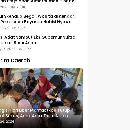
tan Perjalanan Almarhumah Hingga
u Peristirahatan Terakhir
, 2021
4608
ui Skenario Begal, Wanita di Kendari
 Pembunuh Bayaran Habisi Nyawa
uanya
, 2024
4384
si Adat Sambut Eks Gubernur Sultra
lam di Bumi Anoa
y 18, 2024
4172
rita Daerah
gisi Hari Libur Manfaatkan Tutup
ol Bekas, Anak Anak Desa Namu
in Gantungan Kunci Bernilai Ekonomi
 26, 2026