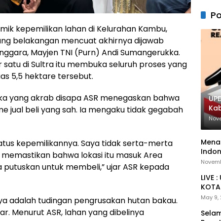
Po
ik kepemilikan lahan di Kelurahan Kambu,
ang belakangan mencuat akhirnya dijawab
nggara, Mayjen TNI (Purn) Andi Sumangerukka.
 satu di Sultra itu membuka seluruh proses yang
as 5,5 hektare tersebut.
ukka yang akrab disapa ASR menegaskan bahwa
UPD
Ka
me jual beli yang sah. Ia mengaku tidak gegabah
Nov
Menan
tatus kepemilikannya. Saya tidak serta-merta
Indon
s memastikan bahwa lokasi itu masuk Area
Novemb
a putuskan untuk membeli,” ujar ASR kepada
LIVE 
KOTA 
May 9,
ya adalah tudingan pengrusakan hutan bakau.
ar. Menurut ASR, lahan yang dibelinya
Selam