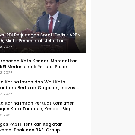
ksi PDI Perjuangan Soroti Defisit APBN
5, Minta Pemerintah Jelaskan
umlah Target yang Tak Tercapai
 8, 2026
ranasda Kota Kendari Manfaatkan
KSI Medan untuk Perluas Pasar
M, Tenun Lokal Jadi Primadona
 3, 2026
ka Karina Imran dan Wali Kota
anbaru Bertukar Gagasan, Inovasi
ingkatan PAD Jadi Fokus Diskusi
 2, 2026
ka Karina Imran Perkuat Komitmen
gun Kota Tangguh, Kendari Siap
dapi Tantangan Pangan dan
 2, 2026
ncana
gas PASTI Hentikan Kegiatan
versal Peak dan BAFI Group