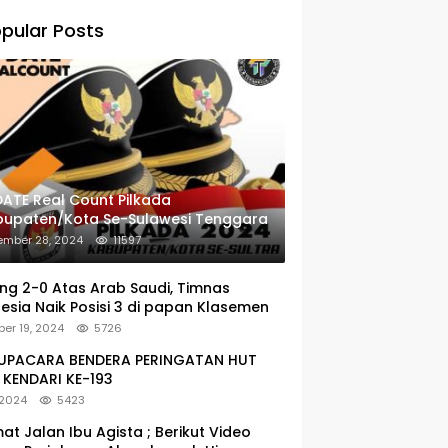
pular Posts
ATE Real Count Pilkada
bupaten/Kota Se-Sulawesi Tenggara
ember 28, 2024
11597
g 2-0 Atas Arab Saudi, Timnas
esia Naik Posisi 3 di papan Klasemen
er 19, 2024
5726
: UPACARA BENDERA PERINGATAN HUT
KENDARI KE-193
 2024
5423
at Jalan Ibu Agista ; Berikut Video