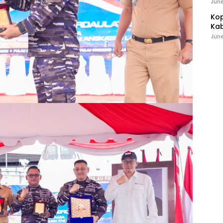
Ind
June
Kop
Kab
Ker
June