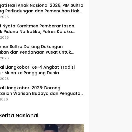
gati Hari Anak Nasional 2026, PIM Sultra
ng Perlindungan dan Pemenuhan Hak
Pesisir
, 2026
d Nyata Komitmen Pemberantasan
k Pidana Narkotika, Polres Kolaka
lkan Peredaran 3 Kg Sabu-Sabu
, 2026
nur Sultra Dorong Dukungan
akan dan Pendanaan Pusat untuk
embangan Kawasan Liangkobhori
, 2026
val Liangkobori Ke-4 Angkat Tradisi
ur Muna ke Panggung Dunia
, 2026
val Liangkobori 2026: Dorong
tarian Warisan Budaya dan Penguatan
omi Masyarakat
, 2026
Berita Nasional