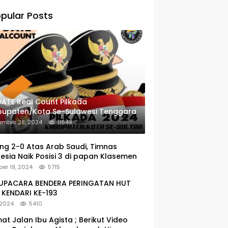
pular Posts
ATE Real Count Pilkada
bupaten/Kota Se-Sulawesi Tenggara
ember 28, 2024
11549
g 2-0 Atas Arab Saudi, Timnas
esia Naik Posisi 3 di papan Klasemen
er 19, 2024
5715
: UPACARA BENDERA PERINGATAN HUT
KENDARI KE-193
 2024
5410
at Jalan Ibu Agista ; Berikut Video