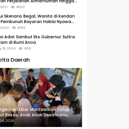
tan Perjalanan Almarhumah Hingga
u Peristirahatan Terakhir
, 2021
4602
ui Skenario Begal, Wanita di Kendari
 Pembunuh Bayaran Habisi Nyawa
uanya
, 2024
4382
si Adat Sambut Eks Gubernur Sultra
lam di Bumi Anoa
y 18, 2024
4159
rita Daerah
gisi Hari Libur Manfaatkan Tutup
ol Bekas, Anak Anak Desa Namu
in Gantungan Kunci Bernilai Ekonomi
 26, 2026