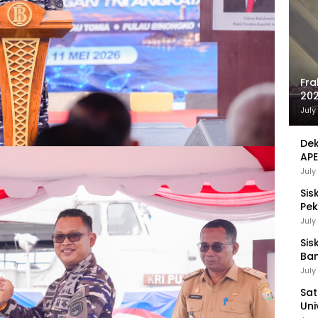
Fra
202
Sej
July
Dek
APE
UMK
July
Sis
Pek
Pen
July
Sis
Ban
Ha
July
Be
Sat
Uni