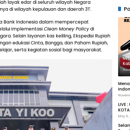
h layak edar di seluruh wilayah Negara
Po
nya di wilayah kepulauan dan daerah 3T.
paya Bank Indonesia dalam mempercepat
elalui implementasi
Clean Money Policy
di
a. Selain layanan kas keliling, Ekspedisi Rupiah
engan edukasi Cinta, Bangga, dan Paham Rupiah,
lajar, serta kegiatan sosial bagi masyarakat.
UPD
Ka
Nov
Menan
Indon
Novemb
LIVE 
KOTA 
May 9,
Selam