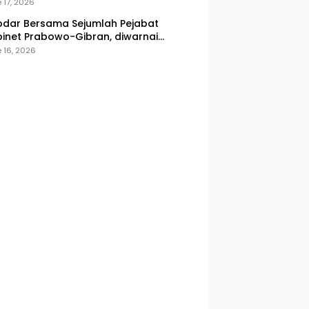
onesia
 17, 2026
dar Bersama Sejumlah Pejabat
inet Prabowo-Gibran, diwarnai
icuhan
 16, 2026