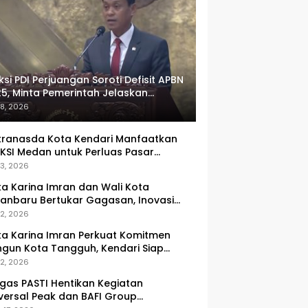
ksi PDI Perjuangan Soroti Defisit APBN
5, Minta Pemerintah Jelaskan
umlah Target yang Tak Tercapai
 8, 2026
ranasda Kota Kendari Manfaatkan
KSI Medan untuk Perluas Pasar
M, Tenun Lokal Jadi Primadona
 3, 2026
ka Karina Imran dan Wali Kota
anbaru Bertukar Gagasan, Inovasi
ingkatan PAD Jadi Fokus Diskusi
 2, 2026
ka Karina Imran Perkuat Komitmen
gun Kota Tangguh, Kendari Siap
dapi Tantangan Pangan dan
 2, 2026
ncana
gas PASTI Hentikan Kegiatan
versal Peak dan BAFI Group