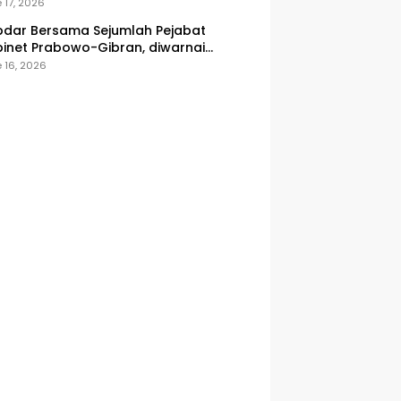
onesia
 17, 2026
dar Bersama Sejumlah Pejabat
inet Prabowo-Gibran, diwarnai
icuhan
 16, 2026