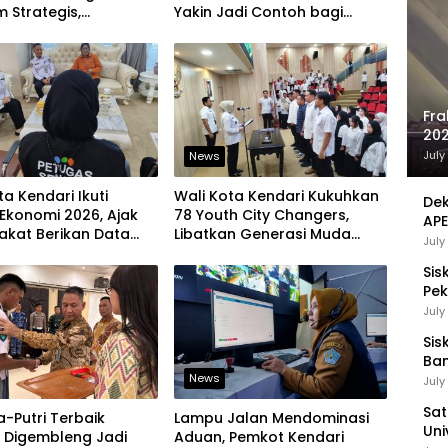
 Strategis,
Yakin Jadi Contoh bagi
an Komitmen Bangun
Kelurahan Lain
ruktur Berintegritas
Fra
202
Sej
July
News
ta Kendari Ikuti
Wali Kota Kendari Kukuhkan
Dek
Ekonomi 2026, Ajak
78 Youth City Changers,
APE
akat Berikan Data
Libatkan Generasi Muda
UMK
July
jur
Dorong Perubahan Kota
Sis
Pek
Pen
July
Sis
Ban
News
Ha
July
Be
Sat
a-Putri Terbaik
Lampu Jalan Mendominasi
Uni
i Digembleng Jadi
Aduan, Pemkot Kendari