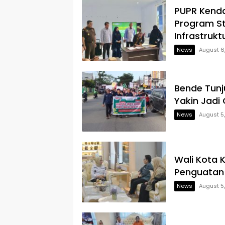
PUPR Kenda
Program S
Infrastrukt
News
August 6
Bende Tun
Yakin Jadi
News
August 5
Wali Kota 
Penguatan
News
August 5