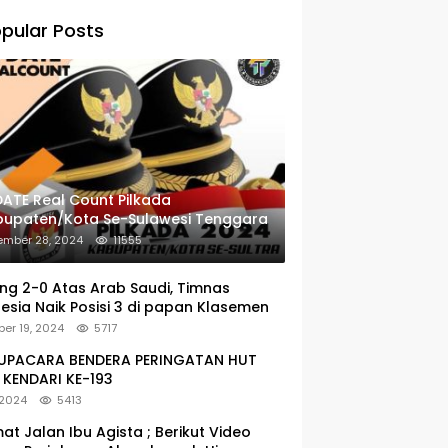
pular Posts
ATE Real Count Pilkada
bupaten/Kota Se-Sulawesi Tenggara
ember 28, 2024
11555
g 2-0 Atas Arab Saudi, Timnas
esia Naik Posisi 3 di papan Klasemen
er 19, 2024
5717
: UPACARA BENDERA PERINGATAN HUT
KENDARI KE-193
 2024
5413
at Jalan Ibu Agista ; Berikut Video