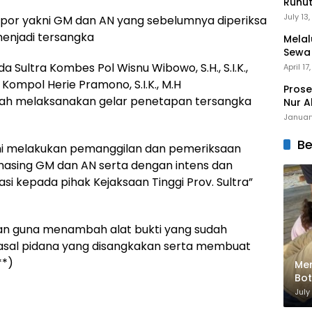
Runu
Menuj
July 13
apor yakni GM dan AN yang sebelumnya diperiksa
 menjadi tersangka
Melal
Sewa
Mert
 Sultra Kombes Pol Wisnu Wibowo, S.H., S.I.K.,
April 17
 Kompol Herie Pramono, S.I.K., M.H
Prose
ah melaksanakan gelar penetapan tersangka
Nur A
Januar
Be
akni melakukan pemanggilan dan pemeriksaan
asing GM dan AN serta dengan intens dan
i kepada pihak Kejaksaan Tinggi Prov. Sultra”
lan guna menambah alat bukti yang sudah
sal pidana yang disangkakan serta membuat
**)
Men
Bot
Bik
July