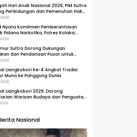
gati Hari Anak Nasional 2026, PIM Sultra
ng Perlindungan dan Pemenuhan Hak
Pesisir
, 2026
d Nyata Komitmen Pemberantasan
k Pidana Narkotika, Polres Kolaka
lkan Peredaran 3 Kg Sabu-Sabu
, 2026
nur Sultra Dorong Dukungan
akan dan Pendanaan Pusat untuk
embangan Kawasan Liangkobhori
, 2026
val Liangkobori Ke-4 Angkat Tradisi
ur Muna ke Panggung Dunia
, 2026
val Liangkobori 2026: Dorong
tarian Warisan Budaya dan Penguatan
omi Masyarakat
, 2026
Berita Nasional