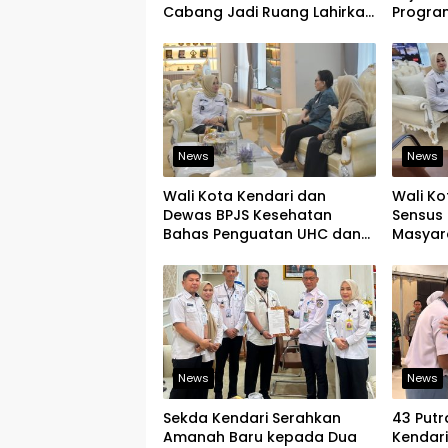
Cabang Jadi Ruang Lahirkan
Program
Pramuka Kreatif dan Berjiwa
Tegask
Pemimpin
Infrast
News
News
Wali Kota Kendari dan
Wali Ko
Dewas BPJS Kesehatan
Sensus 
Bahas Penguatan UHC dan
Masyar
Peningkatan Layanan
yang Ju
Kesehatan
News
News
Sekda Kendari Serahkan
43 Putr
Amanah Baru kepada Dua
Kendar