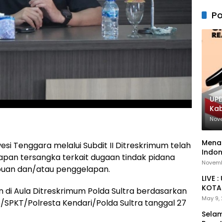
Po
UPD
Ka
Nov
Menan
esi Tenggara melalui Subdit II Ditreskrimum telah
Indon
pan tersangka terkait dugaan tindak pidana
Novemb
puan dan/atau penggelapan.
LIVE 
KOTA 
n di Aula Ditreskrimum Polda Sultra berdasarkan
May 9,
6/SPKT/Polresta Kendari/Polda Sultra tanggal 27
Selam