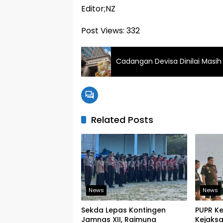
Editor;NZ
Post Views:
332
Cadangan Devisa Dinilai Masih
Related Posts
News
News
Sekda Lepas Kontingen
PUPR K
Jamnas XII, Raimuna
Kejaks