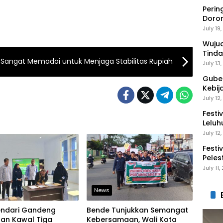
Perin
Doro
Anak 
July 19
Wuju
Tinda
 Sangat Memadai untuk Menjaga Stabilitas Rupiah
Gaga
July 13
Guber
Kebij
Peng
July 12
Festi
Leluh
July 12
Festi
Peles
Ekon
July 11
News
endari Gandeng
Bende Tunjukkan Semangat
aan Kawal Tiga
Kebersamaan, Wali Kota