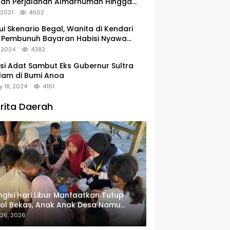
tan Perjalanan Almarhumah Hingga
u Peristirahatan Terakhir
, 2021
4602
ui Skenario Begal, Wanita di Kendari
 Pembunuh Bayaran Habisi Nyawa
uanya
, 2024
4382
si Adat Sambut Eks Gubernur Sultra
lam di Bumi Anoa
y 18, 2024
4161
rita Daerah
gisi Hari Libur Manfaatkan Tutup
ol Bekas, Anak Anak Desa Namu
in Gantungan Kunci Bernilai Ekonomi
 26, 2026