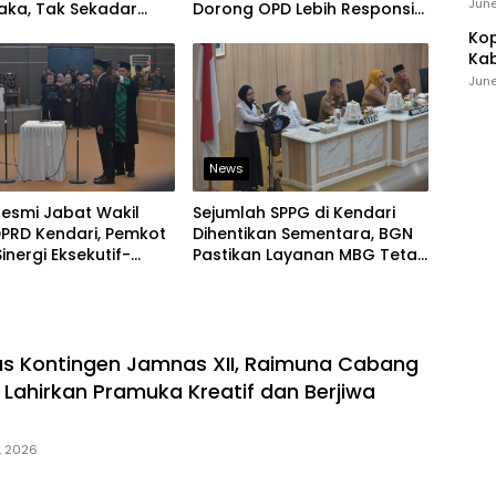
Ind
June
aka, Tak Sekadar
Dorong OPD Lebih Responsif
 Baris-Berbaris
Tangani Laporan Warga
Kop
Kab
Ker
June
News
 Resmi Jabat Wakil
Sejumlah SPPG di Kendari
PRD Kendari, Pemkot
Dihentikan Sementara, BGN
inergi Eksekutif-
Pastikan Layanan MBG Tetap
if Kian Solid
Berjalan
s Kontingen Jamnas XII, Raimuna Cabang
 Lahirkan Pramuka Kreatif dan Berjiwa
, 2026