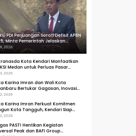
ksi PDI Perjuangan Soroti Defisit APBN
5, Minta Pemerintah Jelaskan
umlah Target yang Tak Tercapai
 8, 2026
ranasda Kota Kendari Manfaatkan
KSI Medan untuk Perluas Pasar
M, Tenun Lokal Jadi Primadona
 3, 2026
ka Karina Imran dan Wali Kota
anbaru Bertukar Gagasan, Inovasi
ingkatan PAD Jadi Fokus Diskusi
 2, 2026
ka Karina Imran Perkuat Komitmen
gun Kota Tangguh, Kendari Siap
dapi Tantangan Pangan dan
 2, 2026
ncana
gas PASTI Hentikan Kegiatan
versal Peak dan BAFI Group