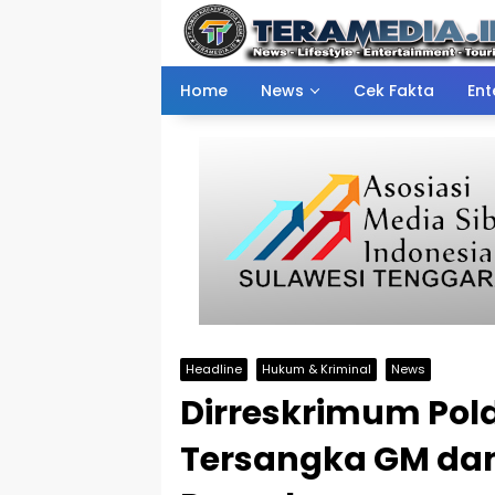
Skip
to
content
Home
News
Cek Fakta
Ent
Headline
Hukum & Kriminal
News
Dirreskrimum Pol
Tersangka GM dan