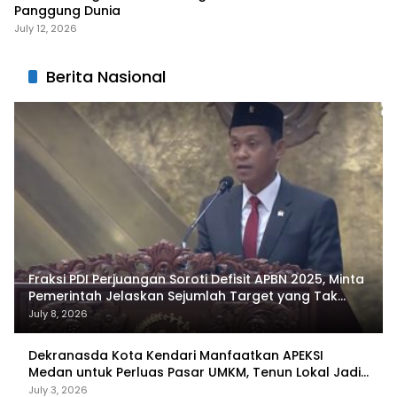
Panggung Dunia
July 12, 2026
Berita Nasional
Fraksi PDI Perjuangan Soroti Defisit APBN 2025, Minta
Pemerintah Jelaskan Sejumlah Target yang Tak
Tercapai
July 8, 2026
Dekranasda Kota Kendari Manfaatkan APEKSI
Medan untuk Perluas Pasar UMKM, Tenun Lokal Jadi
Primadona
July 3, 2026