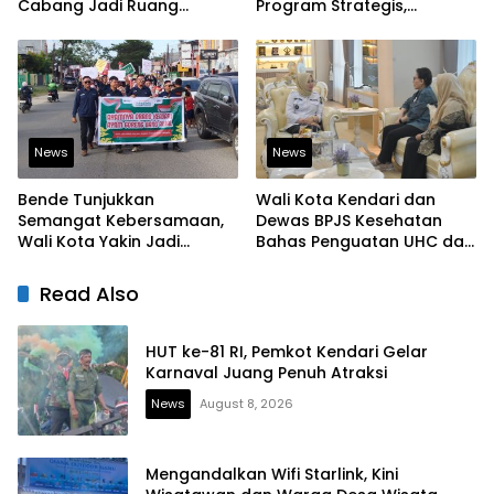
Cabang Jadi Ruang
Program Strategis,
Lahirkan Pramuka Kreatif
Tegaskan Komitmen
dan Berjiwa Pemimpin
Bangun Infrastruktur
Berintegritas
News
News
Bende Tunjukkan
Wali Kota Kendari dan
Semangat Kebersamaan,
Dewas BPJS Kesehatan
Wali Kota Yakin Jadi
Bahas Penguatan UHC dan
Contoh bagi Kelurahan
Peningkatan Layanan
Lain
Kesehatan
Read Also
HUT ke-81 RI, Pemkot Kendari Gelar
Karnaval Juang Penuh Atraksi
News
August 8, 2026
Mengandalkan Wifi Starlink, Kini