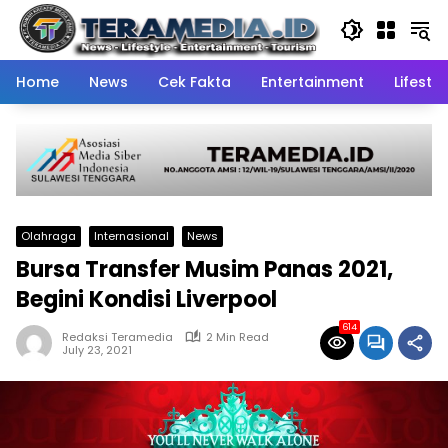
Skip
to
content
Home
News
Cek Fakta
Entertainment
Lifestyl
Olahraga
Internasional
News
Bursa Transfer Musim Panas 2021,
Begini Kondisi Liverpool
614
Redaksi Teramedia
2 Min Read
July 23, 2021