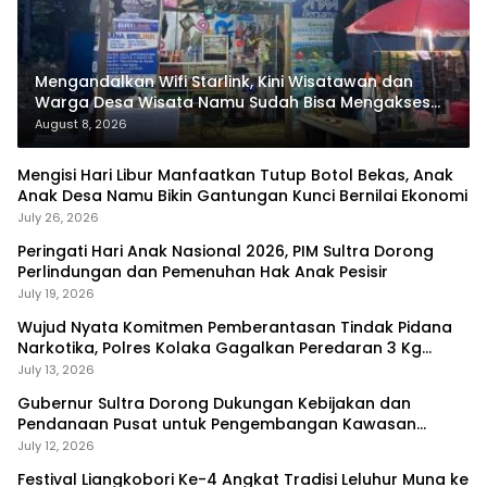
Mengandalkan Wifi Starlink, Kini Wisatawan dan
Warga Desa Wisata Namu Sudah Bisa Mengakses
Transaksi Digital
August 8, 2026
Mengisi Hari Libur Manfaatkan Tutup Botol Bekas, Anak
Anak Desa Namu Bikin Gantungan Kunci Bernilai Ekonomi
July 26, 2026
Peringati Hari Anak Nasional 2026, PIM Sultra Dorong
Perlindungan dan Pemenuhan Hak Anak Pesisir
July 19, 2026
Wujud Nyata Komitmen Pemberantasan Tindak Pidana
Narkotika, Polres Kolaka Gagalkan Peredaran 3 Kg
Sabu-Sabu
July 13, 2026
Gubernur Sultra Dorong Dukungan Kebijakan dan
Pendanaan Pusat untuk Pengembangan Kawasan
Liangkobhori
July 12, 2026
Festival Liangkobori Ke-4 Angkat Tradisi Leluhur Muna ke