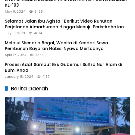
KE-193
May 9, 2024
5438
Selamat Jalan Ibu Agista ; Berikut Video Runutan
Perjalanan Almarhumah Hingga Menuju Peristirahatan
Terakhir
July 13, 2021
4614
Melalui Skenario Begal, Wanita di Kendari Sewa
Pembunuh Bayaran Habisi Nyawa Mertuanya
April 17, 2024
4385
Prosesi Adat Sambut Eks Gubernur Sultra Nur Alam di
Bumi Anoa
January 18, 2024
4187
Berita Daerah