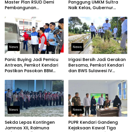
Master Plan RSUD Demi
Panggung UMKM Sultra
Pembangunan
Naik Kelas, Gubernur
Berkelanjutan
Dorong Produk Lokal
Tembus Pasar Ekspor
News
News
Panic Buying Jadi Pemicu
Irigasi Bersih Jadi Gerakan
Antrean, Pemkot Kendari
Bersama, Pemkot Kendari
Pastikan Pasokan BBM
dan BWS Sulawesi IV
Tetap Aman
Perkuat Ketahanan
Pangan
News
News
Sekda Lepas Kontingen
PUPR Kendari Gandeng
Jamnas XII, Raimuna
Kejaksaan Kawal Tiga