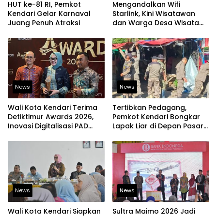
HUT ke-81 RI, Pemkot
Mengandalkan Wifi
Kendari Gelar Karnaval
Starlink, Kini Wisatawan
Juang Penuh Atraksi
dan Warga Desa Wisata
Namu Sudah Bisa
Mengakses Transaksi
Digital
News
News
Wali Kota Kendari Terima
Tertibkan Pedagang,
Detiktimur Awards 2026,
Pemkot Kendari Bongkar
Inovasi Digitalisasi PAD
Lapak Liar di Depan Pasar
Diakui Tingkat Nasional
Sentral
News
News
Wali Kota Kendari Siapkan
Sultra Maimo 2026 Jadi