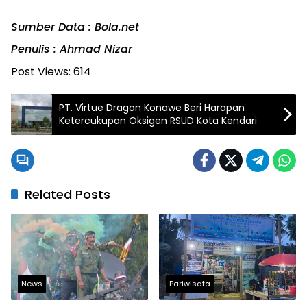
Sumber Data : Bola.net
Penulis : Ahmad Nizar
Post Views:
614
PT. Virtue Dragon Konawe Beri Harapan
Ketercukupan Oksigen RSUD Kota Kendari
Related Posts
News
Pariwisata