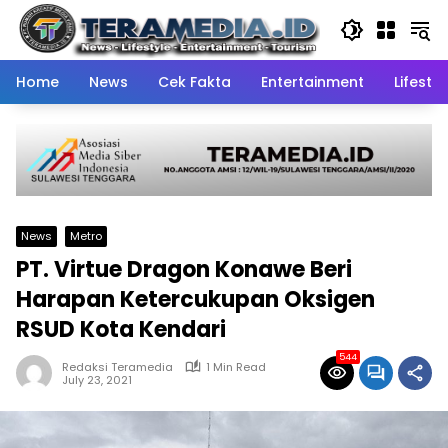
Skip
to
content
Home
News
Cek Fakta
Entertainment
Lifestyl
News
Metro
PT. Virtue Dragon Konawe Beri
Harapan Ketercukupan Oksigen
RSUD Kota Kendari
544
Redaksi Teramedia
1 Min Read
July 23, 2021