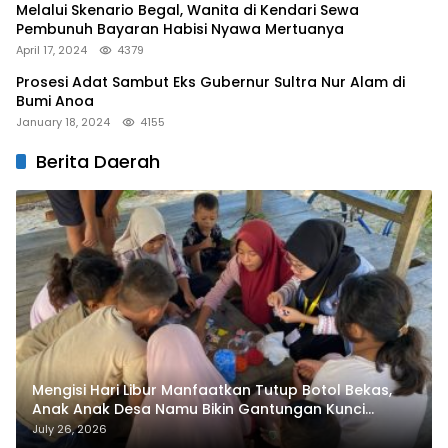
Melalui Skenario Begal, Wanita di Kendari Sewa
Pembunuh Bayaran Habisi Nyawa Mertuanya
April 17, 2024
4379
Prosesi Adat Sambut Eks Gubernur Sultra Nur Alam di
Bumi Anoa
January 18, 2024
4155
Berita Daerah
Mengisi Hari Libur Manfaatkan Tutup Botol Bekas,
Anak Anak Desa Namu Bikin Gantungan Kunci
Bernilai Ekonomi
July 26, 2026