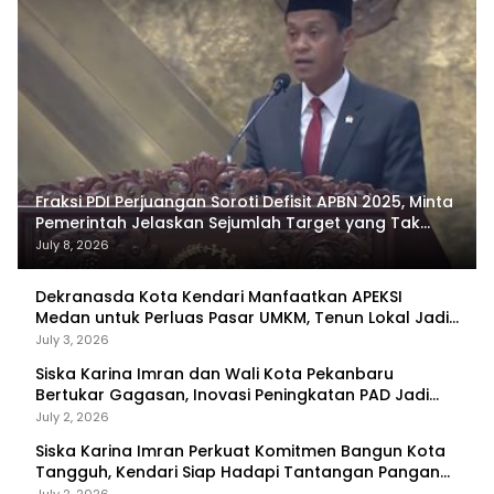
Fraksi PDI Perjuangan Soroti Defisit APBN 2025, Minta
Pemerintah Jelaskan Sejumlah Target yang Tak
Tercapai
July 8, 2026
Dekranasda Kota Kendari Manfaatkan APEKSI
Medan untuk Perluas Pasar UMKM, Tenun Lokal Jadi
Primadona
July 3, 2026
Siska Karina Imran dan Wali Kota Pekanbaru
Bertukar Gagasan, Inovasi Peningkatan PAD Jadi
Fokus Diskusi
July 2, 2026
Siska Karina Imran Perkuat Komitmen Bangun Kota
Tangguh, Kendari Siap Hadapi Tantangan Pangan
dan Bencana
July 2, 2026