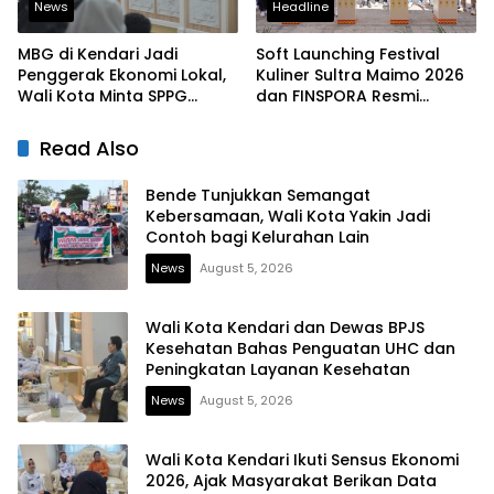
News
Headline
MBG di Kendari Jadi
Soft Launching Festival
Penggerak Ekonomi Lokal,
Kuliner Sultra Maimo 2026
Wali Kota Minta SPPG
dan FINSPORA Resmi
Prioritaskan Produk Daerah
Digelar, BI Sultra Perkuat
Ekosistem UMKM dan
Read Also
Digitalisasi Ekonomi
Bende Tunjukkan Semangat
Kebersamaan, Wali Kota Yakin Jadi
Contoh bagi Kelurahan Lain
News
August 5, 2026
Wali Kota Kendari dan Dewas BPJS
Kesehatan Bahas Penguatan UHC dan
Peningkatan Layanan Kesehatan
News
August 5, 2026
Wali Kota Kendari Ikuti Sensus Ekonomi
2026, Ajak Masyarakat Berikan Data