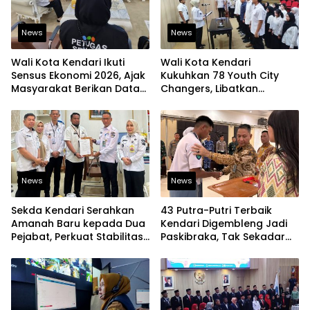
News
News
Wali Kota Kendari Ikuti
Wali Kota Kendari
Sensus Ekonomi 2026, Ajak
Kukuhkan 78 Youth City
Masyarakat Berikan Data
Changers, Libatkan
yang Jujur
Generasi Muda Dorong
Perubahan Kota
News
News
Sekda Kendari Serahkan
43 Putra-Putri Terbaik
Amanah Baru kepada Dua
Kendari Digembleng Jadi
Pejabat, Perkuat Stabilitas
Paskibraka, Tak Sekadar
Organisasi Pemerintahan
Latihan Baris-Berbaris