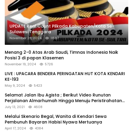
UPDATE Real Count Pilkada Kabupaten/Kota Se-
Sulawesi Tenggara
November 28, 2024
11597
Menang 2-0 Atas Arab Saudi, Timnas Indonesia Naik
Posisi 3 di papan Klasemen
November 19, 2024
5726
LIVE : UPACARA BENDERA PERINGATAN HUT KOTA KENDARI
KE-193
May 9, 2024
5423
Selamat Jalan Ibu Agista ; Berikut Video Runutan
Perjalanan Almarhumah Hingga Menuju Peristirahatan
Terakhir
July 13, 2021
4608
Melalui Skenario Begal, Wanita di Kendari Sewa
Pembunuh Bayaran Habisi Nyawa Mertuanya
April 17, 2024
4384