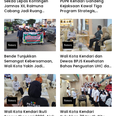
Sekda Lepas Kontingen
PUPR Kendari Gandeng
Jamnas XII, Raimuna
Kejaksaan Kawal Tiga
Cabang Jadi Ruang
Program Strategis,
Lahirkan Pramuka Kreatif
Tegaskan Komitmen
dan Berjiwa Pemimpin
Bangun Infrastruktur
Berintegritas
News
News
Bende Tunjukkan
Wali Kota Kendari dan
Semangat Kebersamaan,
Dewas BPJS Kesehatan
Wali Kota Yakin Jadi
Bahas Penguatan UHC dan
Contoh bagi Kelurahan
Peningkatan Layanan
Lain
Kesehatan
News
News
Wali Kota Kendari Ikuti
Wali Kota Kendari