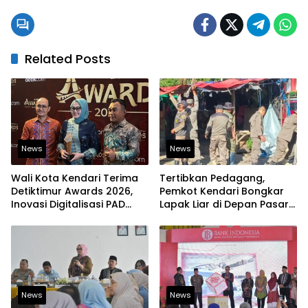
Related Posts
News
News
Wali Kota Kendari Terima
Tertibkan Pedagang,
Detiktimur Awards 2026,
Pemkot Kendari Bongkar
Inovasi Digitalisasi PAD
Lapak Liar di Depan Pasar
Diakui Tingkat Nasional
Sentral
News
News