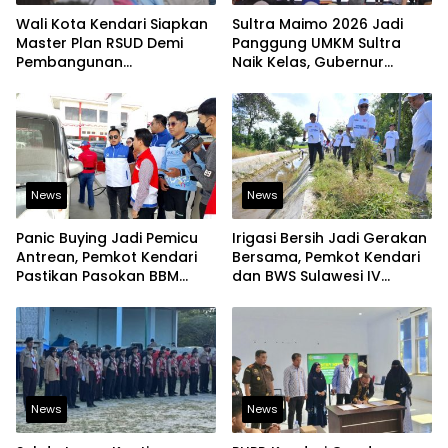
Wali Kota Kendari Siapkan
Sultra Maimo 2026 Jadi
Master Plan RSUD Demi
Panggung UMKM Sultra
Pembangunan
Naik Kelas, Gubernur
Berkelanjutan
Dorong Produk Lokal
Tembus Pasar Ekspor
News
News
Panic Buying Jadi Pemicu
Irigasi Bersih Jadi Gerakan
Antrean, Pemkot Kendari
Bersama, Pemkot Kendari
Pastikan Pasokan BBM
dan BWS Sulawesi IV
Tetap Aman
Perkuat Ketahanan
Pangan
News
News