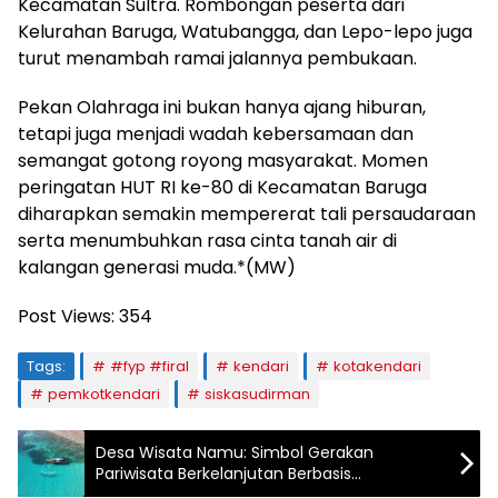
Kecamatan Sultra. Rombongan peserta dari
Kelurahan Baruga, Watubangga, dan Lepo-lepo juga
turut menambah ramai jalannya pembukaan.
Pekan Olahraga ini bukan hanya ajang hiburan,
tetapi juga menjadi wadah kebersamaan dan
semangat gotong royong masyarakat. Momen
peringatan HUT RI ke-80 di Kecamatan Baruga
diharapkan semakin mempererat tali persaudaraan
serta menumbuhkan rasa cinta tanah air di
kalangan generasi muda.*(MW)
Post Views:
354
Tags:
#fyp #firal
kendari
kotakendari
pemkotkendari
siskasudirman
Desa Wisata Namu: Simbol Gerakan
Pariwisata Berkelanjutan Berbasis
Lingkungan dan Konservasi