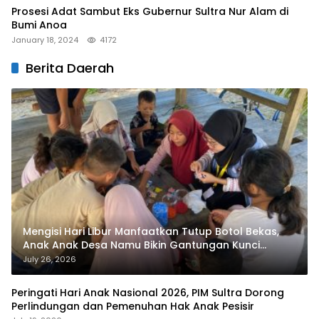
Prosesi Adat Sambut Eks Gubernur Sultra Nur Alam di
Bumi Anoa
January 18, 2024
4172
Berita Daerah
Mengisi Hari Libur Manfaatkan Tutup Botol Bekas,
Anak Anak Desa Namu Bikin Gantungan Kunci
Bernilai Ekonomi
July 26, 2026
Peringati Hari Anak Nasional 2026, PIM Sultra Dorong
Perlindungan dan Pemenuhan Hak Anak Pesisir