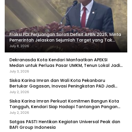
Fraksi PDI Perjuangan Soroti Defisit APBN 2025, Minta
Pemerintah Jelaskan Sejumlah Target yang Tak
Tercapai
July 8, 2026
Dekranasda Kota Kendari Manfaatkan APEKSI
Medan untuk Perluas Pasar UMKM, Tenun Lokal Jadi
Primadona
July 3, 2026
Siska Karina Imran dan Wali Kota Pekanbaru
Bertukar Gagasan, Inovasi Peningkatan PAD Jadi
Fokus Diskusi
July 2, 2026
Siska Karina Imran Perkuat Komitmen Bangun Kota
Tangguh, Kendari Siap Hadapi Tantangan Pangan
dan Bencana
July 2, 2026
Satgas PASTI Hentikan Kegiatan Universal Peak dan
BAFI Group Indonesia