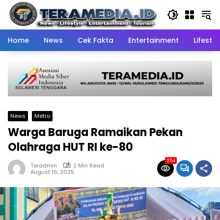
Skip
to
content
Home
News
Cek Fakta
Entertainment
Lifestyl
News
Metro
Warga Baruga Ramaikan Pekan
Olahraga HUT RI ke-80
354
Teradmin
2 Min Read
August 16, 2025