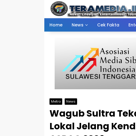
Skip
to
content
Home
News
Cek Fakta
Ent
Metro
News
Wagub Sultra Tek
Lokal Jelang Ken