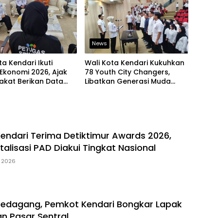
News
ta Kendari Ikuti
Wali Kota Kendari Kukuhkan
Ekonomi 2026, Ajak
78 Youth City Changers,
akat Berikan Data
Libatkan Generasi Muda
jur
Dorong Perubahan Kota
Kendari Terima Detiktimur Awards 2026,
italisasi PAD Diakui Tingkat Nasional
, 2026
Pedagang, Pemkot Kendari Bongkar Lapak
an Pasar Sentral