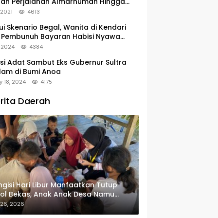
tan Perjalanan Almarhumah Hingga
u Peristirahatan Terakhir
, 2021
4613
ui Skenario Begal, Wanita di Kendari
 Pembunuh Bayaran Habisi Nyawa
uanya
, 2024
4384
si Adat Sambut Eks Gubernur Sultra
lam di Bumi Anoa
y 18, 2024
4175
rita Daerah
gisi Hari Libur Manfaatkan Tutup
ol Bekas, Anak Anak Desa Namu
in Gantungan Kunci Bernilai Ekonomi
 26, 2026