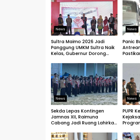
News
News
Sultra Maimo 2026 Jadi
Panic B
Panggung UMKM Sultra Naik
Antrean
Kelas, Gubernur Dorong
Pastik
Produk Lokal Tembus Pasar
Aman
Ekspor
News
News
Sekda Lepas Kontingen
PUPR K
Jamnas XII, Raimuna
Kejaks
Cabang Jadi Ruang Lahirkan
Program
Pramuka Kreatif dan Berjiwa
Tegask
Pemimpin
Infrast