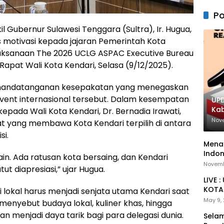
Po
 Gubernur Sulawesi Tenggara (Sultra), Ir. Hugua,
 motivasi kepada jajaran Pemerintah Kota
aksanaan The 2026 UCLG ASPAC Executive Bureau
apat Wali Kota Kendari, Selasa (9/12/2025).
enandatanganan kesepakatan yang menegaskan
event internasional tersebut. Dalam kesempatan
UPD
Ka
epada Wali Kota Kendari, Dr. Bernadia Irawati,
Nov
t yang membawa Kota Kendari terpilih di antara
si.
Menan
Indon
ain. Ada ratusan kota bersaing, dan Kendari
Novemb
ut diapresiasi,” ujar Hugua.
LIVE 
KOTA 
 lokal harus menjadi senjata utama Kendari saat
May 9,
 menyebut budaya lokal, kuliner khas, hingga
kan menjadi daya tarik bagi para delegasi dunia.
Selam