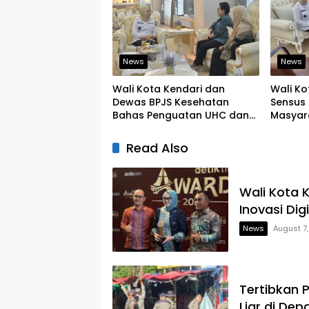
News
News
Wali Kota Kendari dan
Wali Ko
Dewas BPJS Kesehatan
Sensus 
Bahas Penguatan UHC dan
Masyar
Peningkatan Layanan
yang Ju
Kesehatan
Read Also
Wali Kota 
Inovasi Dig
News
August 7
Tertibkan 
Liar di Dep