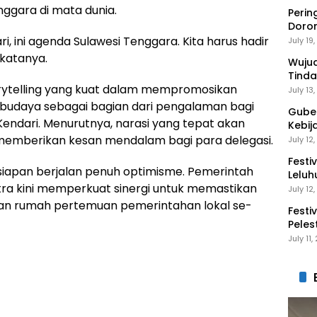
gara di mata dunia.
Perin
Doro
Anak 
, ini agenda Sulawesi Tenggara. Kita harus hadir
July 19
katanya.
Wuju
Tinda
rytelling yang kuat dalam mempromosikan
Gaga
July 13
uk budaya sebagai bagian dari pengalaman bagi
Guber
Kendari. Menurutnya, narasi yang tepat akan
Kebij
Peng
memberikan kesan mendalam bagi para delegasi.
July 12
Festi
siapan berjalan penuh optimisme. Pemerintah
Leluh
ra kini memperkuat sinergi untuk memastikan
July 12
uan rumah pertemuan pemerintahan lokal se-
Festi
Peles
Ekon
July 11