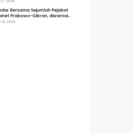
onesia
 17, 2026
dar Bersama Sejumlah Pejabat
inet Prabowo-Gibran, diwarnai
icuhan
 16, 2026