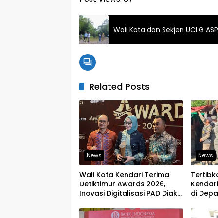
Wali Kota dan Sekjen UCLG ASP
Related Posts
News
News
Wali Kota Kendari Terima
Tertib
Detiktimur Awards 2026,
Kendari
Inovasi Digitalisasi PAD Diakui
di Depa
Tingkat Nasional