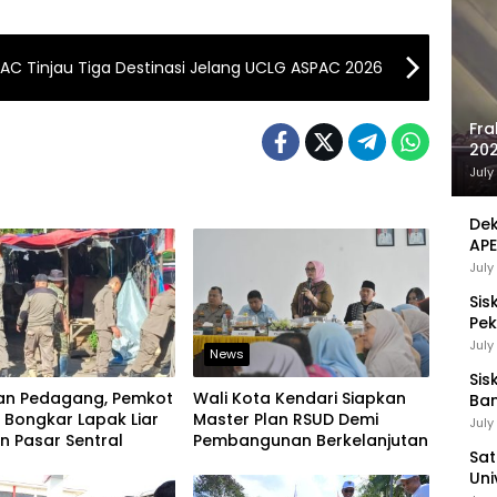
AC Tinjau Tiga Destinasi Jelang UCLG ASPAC 2026
Fra
202
Sej
July
Dek
APE
UMK
July
Sis
Pek
Pen
July
News
Sis
kan Pedagang, Pemkot
Wali Kota Kendari Siapkan
Ban
 Bongkar Lapak Liar
Master Plan RSUD Demi
Ha
July
n Pasar Sentral
Pembangunan Berkelanjutan
Be
Sat
Uni