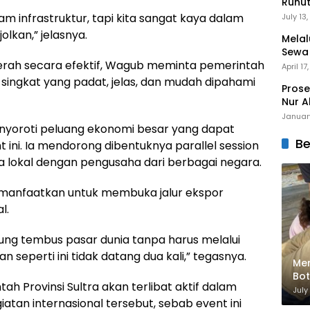
Runu
Menuj
am infrastruktur, tapi kita sangat kaya dalam
July 13
jolkan,” jelasnya.
Melal
Sewa
rah secara efektif, Wagub meminta pemerintah
Mert
April 17
 singkat yang padat, jelas, dan mudah dipahami
Prose
Nur A
Januar
enyoroti peluang ekonomi besar yang dapat
Be
 ini. Ia mendorong dibentuknya parallel session
lokal dengan pengusaha dari berbagai negara.
imanfaatkan untuk membuka jalur ekspor
l.
gsung tembus pasar dunia tanpa harus melalui
seperti ini tidak datang dua kali,” tegasnya.
Men
Bot
Provinsi Sultra akan terlibat aktif dalam
Bik
July
tan internasional tersebut, sebab event ini