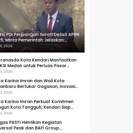
ksi PDI Perjuangan Soroti Defisit APBN
5, Minta Pemerintah Jelaskan
umlah Target yang Tak Tercapai
 8, 2026
ranasda Kota Kendari Manfaatkan
KSI Medan untuk Perluas Pasar
M, Tenun Lokal Jadi Primadona
 3, 2026
ka Karina Imran dan Wali Kota
anbaru Bertukar Gagasan, Inovasi
ingkatan PAD Jadi Fokus Diskusi
 2, 2026
ka Karina Imran Perkuat Komitmen
gun Kota Tangguh, Kendari Siap
dapi Tantangan Pangan dan
 2, 2026
ncana
gas PASTI Hentikan Kegiatan
versal Peak dan BAFI Group