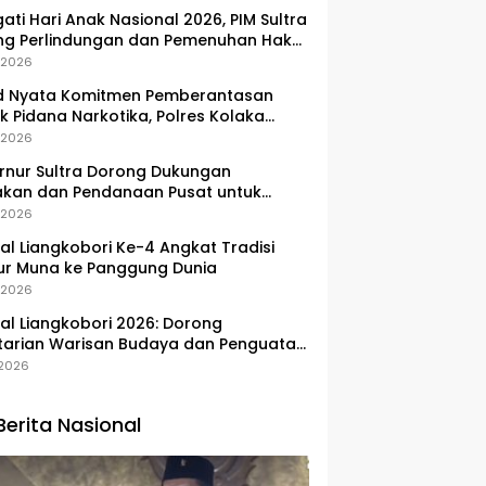
gati Hari Anak Nasional 2026, PIM Sultra
ng Perlindungan dan Pemenuhan Hak
Pesisir
, 2026
d Nyata Komitmen Pemberantasan
k Pidana Narkotika, Polres Kolaka
lkan Peredaran 3 Kg Sabu-Sabu
, 2026
nur Sultra Dorong Dukungan
akan dan Pendanaan Pusat untuk
embangan Kawasan Liangkobhori
, 2026
val Liangkobori Ke-4 Angkat Tradisi
ur Muna ke Panggung Dunia
, 2026
val Liangkobori 2026: Dorong
tarian Warisan Budaya dan Penguatan
omi Masyarakat
, 2026
Berita Nasional