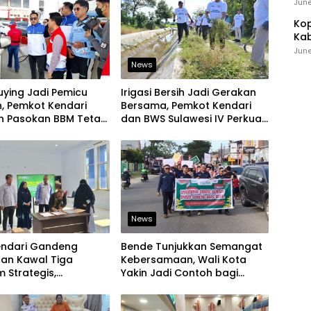
Ind
June
Kop
Kab
Ker
June
News
uying Jadi Pemicu
Irigasi Bersih Jadi Gerakan
, Pemkot Kendari
Bersama, Pemkot Kendari
an Pasokan BBM Tetap
dan BWS Sulawesi IV Perkuat
Ketahanan Pangan
News
endari Gandeng
Bende Tunjukkan Semangat
aan Kawal Tiga
Kebersamaan, Wali Kota
 Strategis,
Yakin Jadi Contoh bagi
an Komitmen Bangun
Kelurahan Lain
ruktur Berintegritas