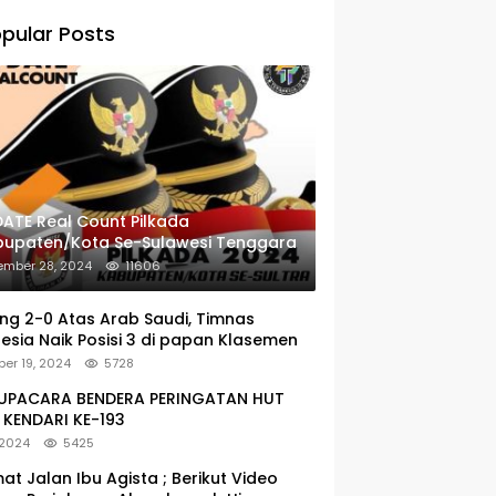
pular Posts
ATE Real Count Pilkada
bupaten/Kota Se-Sulawesi Tenggara
ember 28, 2024
11606
g 2-0 Atas Arab Saudi, Timnas
esia Naik Posisi 3 di papan Klasemen
er 19, 2024
5728
: UPACARA BENDERA PERINGATAN HUT
KENDARI KE-193
 2024
5425
at Jalan Ibu Agista ; Berikut Video