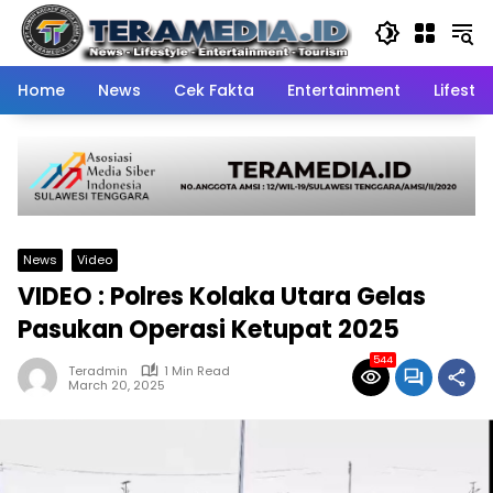
Skip
to
content
Home
News
Cek Fakta
Entertainment
Lifestyl
News
Video
VIDEO : Polres Kolaka Utara Gelas
Pasukan Operasi Ketupat 2025
544
Teradmin
1 Min Read
March 20, 2025