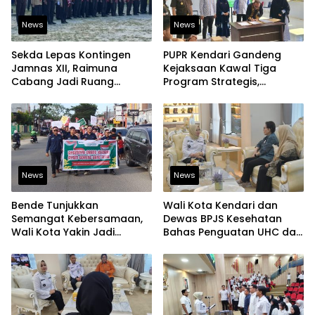
News
News
Sekda Lepas Kontingen
PUPR Kendari Gandeng
Jamnas XII, Raimuna
Kejaksaan Kawal Tiga
Cabang Jadi Ruang
Program Strategis,
Lahirkan Pramuka Kreatif
Tegaskan Komitmen
dan Berjiwa Pemimpin
Bangun Infrastruktur
Berintegritas
News
News
Bende Tunjukkan
Wali Kota Kendari dan
Semangat Kebersamaan,
Dewas BPJS Kesehatan
Wali Kota Yakin Jadi
Bahas Penguatan UHC dan
Contoh bagi Kelurahan
Peningkatan Layanan
Lain
Kesehatan