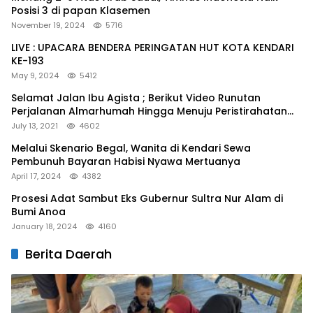
Posisi 3 di papan Klasemen
November 19, 2024
5716
LIVE : UPACARA BENDERA PERINGATAN HUT KOTA KENDARI
KE-193
May 9, 2024
5412
Selamat Jalan Ibu Agista ; Berikut Video Runutan
Perjalanan Almarhumah Hingga Menuju Peristirahatan
Terakhir
July 13, 2021
4602
Melalui Skenario Begal, Wanita di Kendari Sewa
Pembunuh Bayaran Habisi Nyawa Mertuanya
April 17, 2024
4382
Prosesi Adat Sambut Eks Gubernur Sultra Nur Alam di
Bumi Anoa
January 18, 2024
4160
Berita Daerah