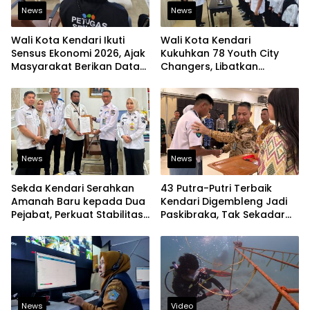
News
News
Wali Kota Kendari Ikuti
Wali Kota Kendari
Sensus Ekonomi 2026, Ajak
Kukuhkan 78 Youth City
Masyarakat Berikan Data
Changers, Libatkan
yang Jujur
Generasi Muda Dorong
Perubahan Kota
News
News
Sekda Kendari Serahkan
43 Putra-Putri Terbaik
Amanah Baru kepada Dua
Kendari Digembleng Jadi
Pejabat, Perkuat Stabilitas
Paskibraka, Tak Sekadar
Organisasi Pemerintahan
Latihan Baris-Berbaris
News
Video