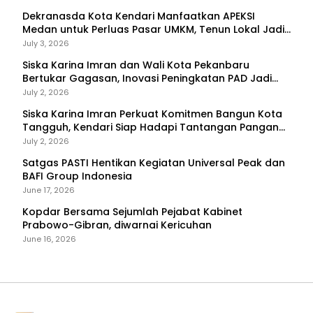
Dekranasda Kota Kendari Manfaatkan APEKSI
Medan untuk Perluas Pasar UMKM, Tenun Lokal Jadi
Primadona
July 3, 2026
Siska Karina Imran dan Wali Kota Pekanbaru
Bertukar Gagasan, Inovasi Peningkatan PAD Jadi
Fokus Diskusi
July 2, 2026
Siska Karina Imran Perkuat Komitmen Bangun Kota
Tangguh, Kendari Siap Hadapi Tantangan Pangan
dan Bencana
July 2, 2026
Satgas PASTI Hentikan Kegiatan Universal Peak dan
BAFI Group Indonesia
June 17, 2026
Kopdar Bersama Sejumlah Pejabat Kabinet
Prabowo-Gibran, diwarnai Kericuhan
June 16, 2026