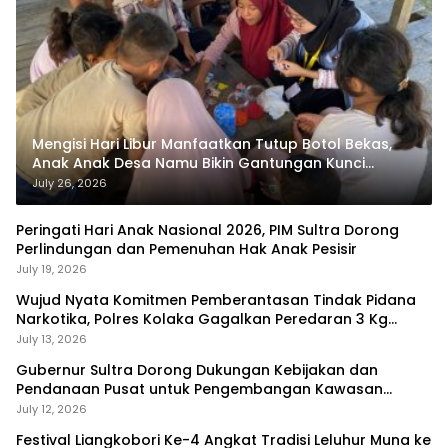
Mengisi Hari Libur Manfaatkan Tutup Botol Bekas,
Anak Anak Desa Namu Bikin Gantungan Kunci
Bernilai Ekonomi
July 26, 2026
Peringati Hari Anak Nasional 2026, PIM Sultra Dorong
Perlindungan dan Pemenuhan Hak Anak Pesisir
July 19, 2026
Wujud Nyata Komitmen Pemberantasan Tindak Pidana
Narkotika, Polres Kolaka Gagalkan Peredaran 3 Kg
Sabu-Sabu
July 13, 2026
Gubernur Sultra Dorong Dukungan Kebijakan dan
Pendanaan Pusat untuk Pengembangan Kawasan
Liangkobhori
July 12, 2026
Festival Liangkobori Ke-4 Angkat Tradisi Leluhur Muna ke