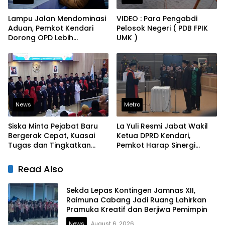
Lampu Jalan Mendominasi
VIDEO : Para Pengabdi
Aduan, Pemkot Kendari
Pelosok Negeri ( PDB FPIK
Dorong OPD Lebih
UMK )
Responsif Tangani
Laporan Warga
News
Metro
Siska Minta Pejabat Baru
La Yuli Resmi Jabat Wakil
Bergerak Cepat, Kuasai
Ketua DPRD Kendari,
Tugas dan Tingkatkan
Pemkot Harap Sinergi
Kinerja Pelayanan
Eksekutif-Legislatif Kian
Solid
Read Also
Sekda Lepas Kontingen Jamnas XII,
Raimuna Cabang Jadi Ruang Lahirkan
Pramuka Kreatif dan Berjiwa Pemimpin
News
August 6, 2026