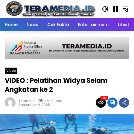
Skip
to
content
Home
News
Cek Fakta
Entertainment
Lifestyl
Video
VIDEO : Pelatihan Widya Selam
Angkatan ke 2
1513
Teradmin
1 Min Read
September 4, 2025