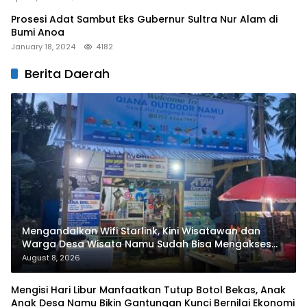
Prosesi Adat Sambut Eks Gubernur Sultra Nur Alam di
Bumi Anoa
January 18, 2024
4182
Berita Daerah
Mengandalkan Wifi Starlink, Kini Wisatawan dan
Warga Desa Wisata Namu Sudah Bisa Mengakses
Transaksi Digital
August 8, 2026
Mengisi Hari Libur Manfaatkan Tutup Botol Bekas, Anak
Anak Desa Namu Bikin Gantungan Kunci Bernilai Ekonomi