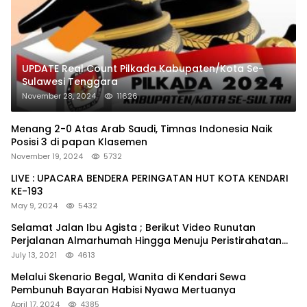
UPDATE Real Count Pilkada Kabupaten/Kota Se-
Sulawesi Tenggara
November 28, 2024
11626
Menang 2-0 Atas Arab Saudi, Timnas Indonesia Naik
Posisi 3 di papan Klasemen
November 19, 2024
5732
LIVE : UPACARA BENDERA PERINGATAN HUT KOTA KENDARI
KE-193
May 9, 2024
5432
Selamat Jalan Ibu Agista ; Berikut Video Runutan
Perjalanan Almarhumah Hingga Menuju Peristirahatan
Terakhir
July 13, 2021
4613
Melalui Skenario Begal, Wanita di Kendari Sewa
Pembunuh Bayaran Habisi Nyawa Mertuanya
April 17, 2024
4385