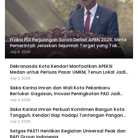
Fraksi PDI Perjuangan Soroti Defisit APBN 2025, Minta
Pemerintah Jelaskan Sejumlah Target yang Tak
Tercapai
July 8, 2026
Dekranasda Kota Kendari Manfaatkan APEKSI
Medan untuk Perluas Pasar UMKM, Tenun Lokal Jadi
Primadona
July 3, 2026
Siska Karina Imran dan Wali Kota Pekanbaru
Bertukar Gagasan, Inovasi Peningkatan PAD Jadi
Fokus Diskusi
July 2, 2026
Siska Karina Imran Perkuat Komitmen Bangun Kota
Tangguh, Kendari Siap Hadapi Tantangan Pangan
dan Bencana
July 2, 2026
Satgas PASTI Hentikan Kegiatan Universal Peak dan
BAFI Group Indonesia