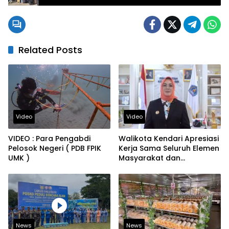
Kendari dengan Gerakan Pangan Murah
Related Posts
Video
Video
VIDEO : Para Pengabdi
Walikota Kendari Apresiasi
Pelosok Negeri ( PDB FPIK
Kerja Sama Seluruh Elemen
UMK )
Masyarakat dan
Pemerintah
News
News