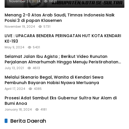
November 28, 2024
11621
Menang 2-0 Atas Arab Saudi, Timnas Indonesia Naik
Posisi 3 di papan Klasemen
November 19, 2024
5731
LIVE : UPACARA BENDERA PERINGATAN HUT KOTA KENDARI
KE-193
May 9, 2024
5431
Selamat Jalan Ibu Agista ; Berikut Video Runutan
Perjalanan Almarhumah Hingga Menuju Peristirahatan
Terakhir
July 13, 2021
4613
Melalui Skenario Begal, Wanita di Kendari Sewa
Pembunuh Bayaran Habisi Nyawa Mertuanya
April 17, 2024
4385
Prosesi Adat Sambut Eks Gubernur Sultra Nur Alam di
Bumi Anoa
January 18, 2024
4181
Berita Daerah