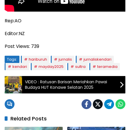
Rep:AO
Editor:NZ
Post Views:
739
Tags:
hariburuh
jurnalis
jurnaliskendari
kendari
mayday2025
sultra
teramedia
VIDEO : Ratusan Barisan Meriahkan Pawai
Budaya HUT Konawe Selatan 2025
Related Posts