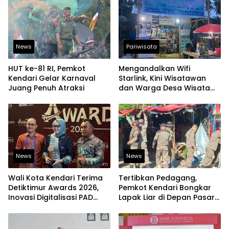
News
Pariwisata
HUT ke-81 RI, Pemkot
Mengandalkan Wifi
Kendari Gelar Karnaval
Starlink, Kini Wisatawan
Juang Penuh Atraksi
dan Warga Desa Wisata
Namu Sudah Bisa
Mengakses Transaksi
Digital
News
News
Wali Kota Kendari Terima
Tertibkan Pedagang,
Detiktimur Awards 2026,
Pemkot Kendari Bongkar
Inovasi Digitalisasi PAD
Lapak Liar di Depan Pasar
Diakui Tingkat Nasional
Sentral