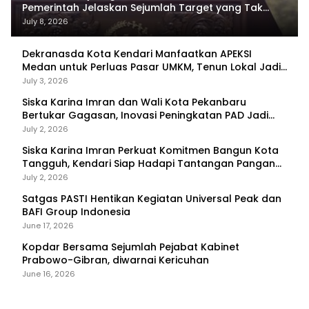
Pemerintah Jelaskan Sejumlah Target yang Tak
Tercapai
July 8, 2026
Dekranasda Kota Kendari Manfaatkan APEKSI
Medan untuk Perluas Pasar UMKM, Tenun Lokal Jadi
Primadona
July 3, 2026
Siska Karina Imran dan Wali Kota Pekanbaru
Bertukar Gagasan, Inovasi Peningkatan PAD Jadi
Fokus Diskusi
July 2, 2026
Siska Karina Imran Perkuat Komitmen Bangun Kota
Tangguh, Kendari Siap Hadapi Tantangan Pangan
dan Bencana
July 2, 2026
Satgas PASTI Hentikan Kegiatan Universal Peak dan
BAFI Group Indonesia
June 17, 2026
Kopdar Bersama Sejumlah Pejabat Kabinet
Prabowo-Gibran, diwarnai Kericuhan
June 16, 2026