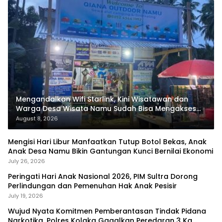
Mengandalkan Wifi Starlink, Kini Wisatawan dan
Warga Desa Wisata Namu Sudah Bisa Mengakses
Transaksi Digital
August 8, 2026
Mengisi Hari Libur Manfaatkan Tutup Botol Bekas, Anak
Anak Desa Namu Bikin Gantungan Kunci Bernilai Ekonomi
July 26, 2026
Peringati Hari Anak Nasional 2026, PIM Sultra Dorong
Perlindungan dan Pemenuhan Hak Anak Pesisir
July 19, 2026
Wujud Nyata Komitmen Pemberantasan Tindak Pidana
Narkotika, Polres Kolaka Gagalkan Peredaran 3 Kg