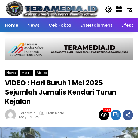
Skip
to
content
Home
News
Cek Fakta
Entertainment
Lifestyl
News
Metro
Video
VIDEO : Hari Buruh 1 Mei 2025
Sejumlah Jurnalis Kendari Turun
Kejalan
739
Teradmin
1 Min Read
May 1, 2025