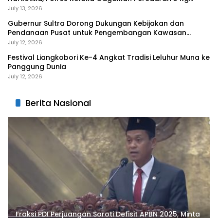
Sabu-Sabu
July 13, 2026
Gubernur Sultra Dorong Dukungan Kebijakan dan
Pendanaan Pusat untuk Pengembangan Kawasan
Liangkobhori
July 12, 2026
Festival Liangkobori Ke-4 Angkat Tradisi Leluhur Muna ke
Panggung Dunia
July 12, 2026
Berita Nasional
Fraksi PDI Perjuangan Soroti Defisit APBN 2025, Minta