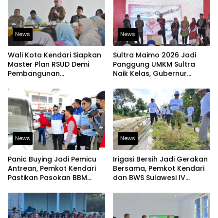
News
News
Wali Kota Kendari Siapkan
Sultra Maimo 2026 Jadi
Master Plan RSUD Demi
Panggung UMKM Sultra
Pembangunan
Naik Kelas, Gubernur
Berkelanjutan
Dorong Produk Lokal
Tembus Pasar Ekspor
News
News
Panic Buying Jadi Pemicu
Irigasi Bersih Jadi Gerakan
Antrean, Pemkot Kendari
Bersama, Pemkot Kendari
Pastikan Pasokan BBM
dan BWS Sulawesi IV
Tetap Aman
Perkuat Ketahanan
Pangan