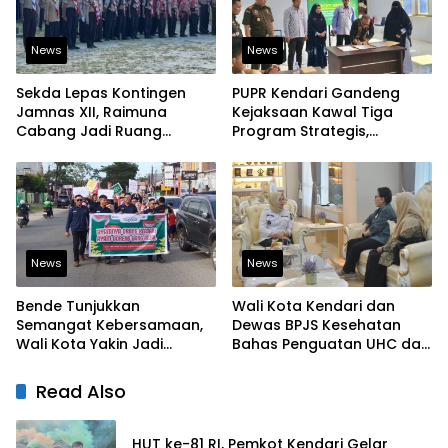
News
News
Sekda Lepas Kontingen
PUPR Kendari Gandeng
Jamnas XII, Raimuna
Kejaksaan Kawal Tiga
Cabang Jadi Ruang
Program Strategis,
Lahirkan Pramuka Kreatif
Tegaskan Komitmen
dan Berjiwa Pemimpin
Bangun Infrastruktur
Berintegritas
News
News
Bende Tunjukkan
Wali Kota Kendari dan
Semangat Kebersamaan,
Dewas BPJS Kesehatan
Wali Kota Yakin Jadi
Bahas Penguatan UHC dan
Contoh bagi Kelurahan
Peningkatan Layanan
Lain
Kesehatan
Read Also
HUT ke-81 RI, Pemkot Kendari Gelar