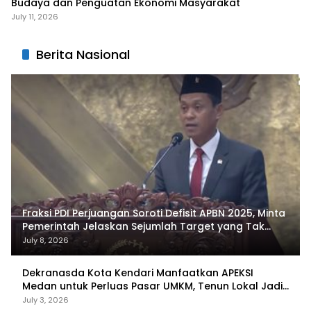
Budaya dan Penguatan Ekonomi Masyarakat
July 11, 2026
Berita Nasional
Fraksi PDI Perjuangan Soroti Defisit APBN 2025, Minta
Pemerintah Jelaskan Sejumlah Target yang Tak
Tercapai
July 8, 2026
Dekranasda Kota Kendari Manfaatkan APEKSI
Medan untuk Perluas Pasar UMKM, Tenun Lokal Jadi
Primadona
July 3, 2026