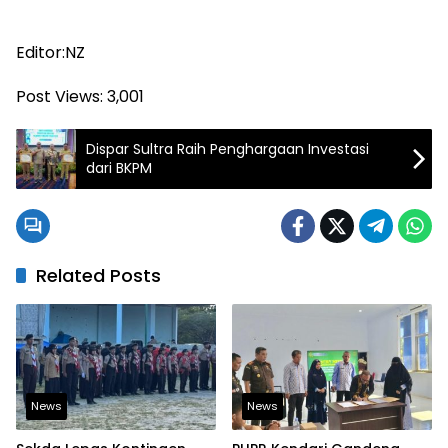
Editor:NZ
Post Views:
3,001
Dispar Sultra Raih Penghargaan Investasi
dari BKPM
Related Posts
News
News