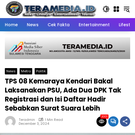
Skip
to
content
Home
News
Cek Fakta
Entertainment
Lifestyl
News
Metro
Politik
TPS 08 Kemaraya Kendari Bakal
Laksanakan PSU, Ada Dua DPK Tak
Registrasi dan Isi Daftar Hadir
Sebabkan Surat Suara Lebih
3001
Teradmin
1 Min Read
December 3, 2024