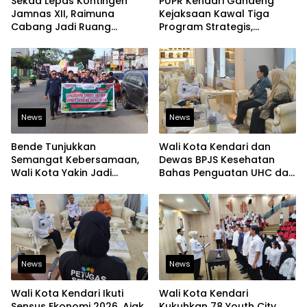
Sekda Lepas Kontingen
PUPR Kendari Gandeng
Jamnas XII, Raimuna
Kejaksaan Kawal Tiga
Cabang Jadi Ruang
Program Strategis,
Lahirkan Pramuka Kreatif
Tegaskan Komitmen
dan Berjiwa Pemimpin
Bangun Infrastruktur
Berintegritas
News
News
Bende Tunjukkan
Wali Kota Kendari dan
Semangat Kebersamaan,
Dewas BPJS Kesehatan
Wali Kota Yakin Jadi
Bahas Penguatan UHC dan
Contoh bagi Kelurahan
Peningkatan Layanan
Lain
Kesehatan
News
News
Wali Kota Kendari Ikuti
Wali Kota Kendari
Sensus Ekonomi 2026, Ajak
Kukuhkan 78 Youth City