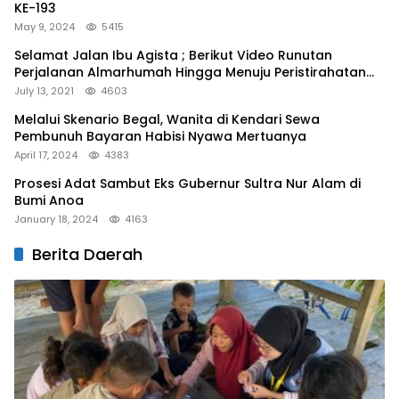
KE-193
May 9, 2024
5415
Selamat Jalan Ibu Agista ; Berikut Video Runutan
Perjalanan Almarhumah Hingga Menuju Peristirahatan
Terakhir
July 13, 2021
4603
Melalui Skenario Begal, Wanita di Kendari Sewa
Pembunuh Bayaran Habisi Nyawa Mertuanya
April 17, 2024
4383
Prosesi Adat Sambut Eks Gubernur Sultra Nur Alam di
Bumi Anoa
January 18, 2024
4163
Berita Daerah