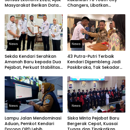
Masyarakat Berikan Data
Changers, Libatkan
yang Jujur
Generasi Muda Dorong
Perubahan Kota
News
News
Sekda Kendari Serahkan
43 Putra-Putri Terbaik
Amanah Baru kepada Dua
Kendari Digembleng Jadi
Pejabat, Perkuat Stabilitas
Paskibraka, Tak Sekadar
Organisasi Pemerintahan
Latihan Baris-Berbaris
News
News
Lampu Jalan Mendominasi
Siska Minta Pejabat Baru
Aduan, Pemkot Kendari
Bergerak Cepat, Kuasai
Dorong OPD Lebih
Tugas dan Tingkatkan