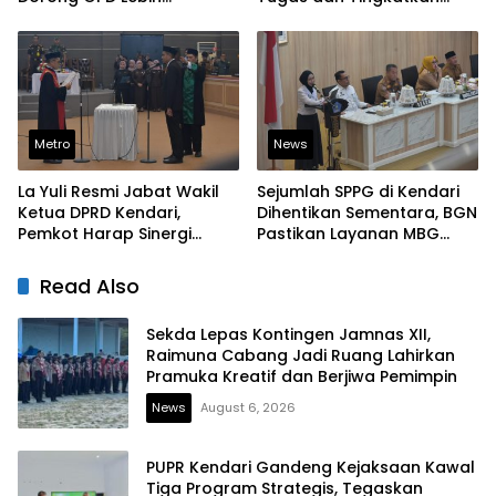
Responsif Tangani
Kinerja Pelayanan
Laporan Warga
Metro
News
La Yuli Resmi Jabat Wakil
Sejumlah SPPG di Kendari
Ketua DPRD Kendari,
Dihentikan Sementara, BGN
Pemkot Harap Sinergi
Pastikan Layanan MBG
Eksekutif-Legislatif Kian
Tetap Berjalan
Solid
Read Also
Sekda Lepas Kontingen Jamnas XII,
Raimuna Cabang Jadi Ruang Lahirkan
Pramuka Kreatif dan Berjiwa Pemimpin
News
August 6, 2026
PUPR Kendari Gandeng Kejaksaan Kawal
Tiga Program Strategis, Tegaskan