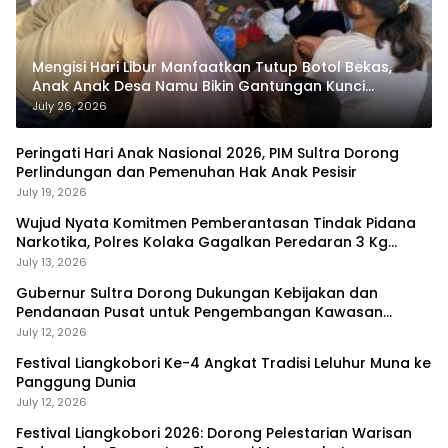
Mengisi Hari Libur Manfaatkan Tutup Botol Bekas,
Anak Anak Desa Namu Bikin Gantungan Kunci
Bernilai Ekonomi
July 26, 2026
Peringati Hari Anak Nasional 2026, PIM Sultra Dorong
Perlindungan dan Pemenuhan Hak Anak Pesisir
July 19, 2026
Wujud Nyata Komitmen Pemberantasan Tindak Pidana
Narkotika, Polres Kolaka Gagalkan Peredaran 3 Kg
Sabu-Sabu
July 13, 2026
Gubernur Sultra Dorong Dukungan Kebijakan dan
Pendanaan Pusat untuk Pengembangan Kawasan
Liangkobhori
July 12, 2026
Festival Liangkobori Ke-4 Angkat Tradisi Leluhur Muna ke
Panggung Dunia
July 12, 2026
Festival Liangkobori 2026: Dorong Pelestarian Warisan