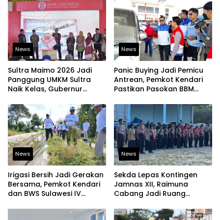
News
News
Sultra Maimo 2026 Jadi
Panic Buying Jadi Pemicu
Panggung UMKM Sultra
Antrean, Pemkot Kendari
Naik Kelas, Gubernur
Pastikan Pasokan BBM
Dorong Produk Lokal
Tetap Aman
Tembus Pasar Ekspor
News
News
Irigasi Bersih Jadi Gerakan
Sekda Lepas Kontingen
Bersama, Pemkot Kendari
Jamnas XII, Raimuna
dan BWS Sulawesi IV
Cabang Jadi Ruang
Perkuat Ketahanan
Lahirkan Pramuka Kreatif
Pangan
dan Berjiwa Pemimpin