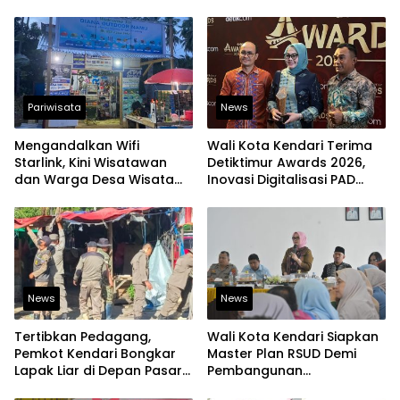
Pariwisata
News
Mengandalkan Wifi
Wali Kota Kendari Terima
Starlink, Kini Wisatawan
Detiktimur Awards 2026,
dan Warga Desa Wisata
Inovasi Digitalisasi PAD
Namu Sudah Bisa
Diakui Tingkat Nasional
Mengakses Transaksi
Digital
News
News
Tertibkan Pedagang,
Wali Kota Kendari Siapkan
Pemkot Kendari Bongkar
Master Plan RSUD Demi
Lapak Liar di Depan Pasar
Pembangunan
Sentral
Berkelanjutan