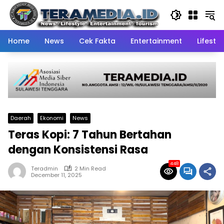
Skip
to
content
Home
News
Cek Fakta
Entertainment
Lifestyl
Daerah
Ekonomi
News
Teras Kopi: 7 Tahun Bertahan
dengan Konsistensi Rasa
448
Teradmin
2 Min Read
December 11, 2025