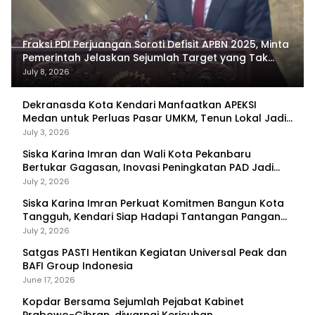
Fraksi PDI Perjuangan Soroti Defisit APBN 2025, Minta
Pemerintah Jelaskan Sejumlah Target yang Tak
Tercapai
July 8, 2026
Dekranasda Kota Kendari Manfaatkan APEKSI
Medan untuk Perluas Pasar UMKM, Tenun Lokal Jadi
Primadona
July 3, 2026
Siska Karina Imran dan Wali Kota Pekanbaru
Bertukar Gagasan, Inovasi Peningkatan PAD Jadi
Fokus Diskusi
July 2, 2026
Siska Karina Imran Perkuat Komitmen Bangun Kota
Tangguh, Kendari Siap Hadapi Tantangan Pangan
dan Bencana
July 2, 2026
Satgas PASTI Hentikan Kegiatan Universal Peak dan
BAFI Group Indonesia
June 17, 2026
Kopdar Bersama Sejumlah Pejabat Kabinet
Prabowo-Gibran, diwarnai Kericuhan