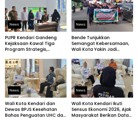
News
News
PUPR Kendari Gandeng
Bende Tunjukkan
Kejaksaan Kawal Tiga
Semangat Kebersamaan,
Program Strategis,
Wali Kota Yakin Jadi
Tegaskan Komitmen
Contoh bagi Kelurahan
Bangun Infrastruktur
Lain
Berintegritas
News
News
Wali Kota Kendari dan
Wali Kota Kendari Ikuti
Dewas BPJS Kesehatan
Sensus Ekonomi 2026, Ajak
Bahas Penguatan UHC dan
Masyarakat Berikan Data
Peningkatan Layanan
yang Jujur
Kesehatan