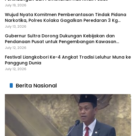
July 19, 2026
Wujud Nyata Komitmen Pemberantasan Tindak Pidana
Narkotika, Polres Kolaka Gagalkan Peredaran 3 Kg
Sabu-Sabu
July 13, 2026
Gubernur Sultra Dorong Dukungan Kebijakan dan
Pendanaan Pusat untuk Pengembangan Kawasan
Liangkobhori
July 12, 2026
Festival Liangkobori Ke-4 Angkat Tradisi Leluhur Muna ke
Panggung Dunia
July 12, 2026
Berita Nasional