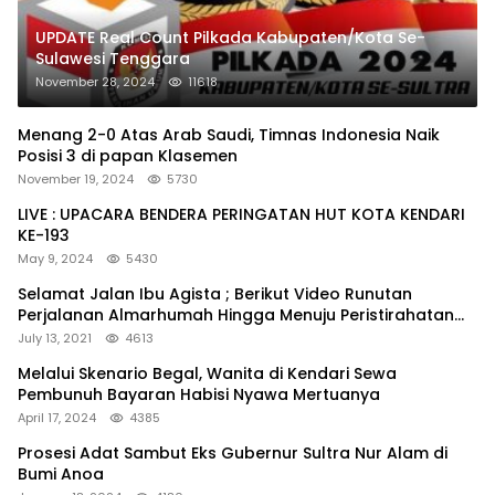
UPDATE Real Count Pilkada Kabupaten/Kota Se-
Sulawesi Tenggara
November 28, 2024
11618
Menang 2-0 Atas Arab Saudi, Timnas Indonesia Naik
Posisi 3 di papan Klasemen
November 19, 2024
5730
LIVE : UPACARA BENDERA PERINGATAN HUT KOTA KENDARI
KE-193
May 9, 2024
5430
Selamat Jalan Ibu Agista ; Berikut Video Runutan
Perjalanan Almarhumah Hingga Menuju Peristirahatan
Terakhir
July 13, 2021
4613
Melalui Skenario Begal, Wanita di Kendari Sewa
Pembunuh Bayaran Habisi Nyawa Mertuanya
April 17, 2024
4385
Prosesi Adat Sambut Eks Gubernur Sultra Nur Alam di
Bumi Anoa