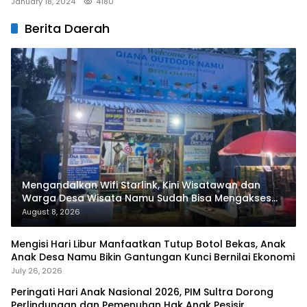
January 18, 2024
4180
Berita Daerah
Mengandalkan Wifi Starlink, Kini Wisatawan dan
Warga Desa Wisata Namu Sudah Bisa Mengakses
Transaksi Digital
August 8, 2026
Mengisi Hari Libur Manfaatkan Tutup Botol Bekas, Anak
Anak Desa Namu Bikin Gantungan Kunci Bernilai Ekonomi
July 26, 2026
Peringati Hari Anak Nasional 2026, PIM Sultra Dorong
Perlindungan dan Pemenuhan Hak Anak Pesisir