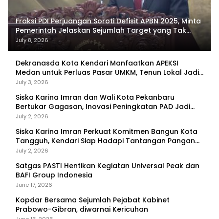
Fraksi PDI Perjuangan Soroti Defisit APBN 2025, Minta
Pemerintah Jelaskan Sejumlah Target yang Tak
Tercapai
July 8, 2026
Dekranasda Kota Kendari Manfaatkan APEKSI
Medan untuk Perluas Pasar UMKM, Tenun Lokal Jadi
Primadona
July 3, 2026
Siska Karina Imran dan Wali Kota Pekanbaru
Bertukar Gagasan, Inovasi Peningkatan PAD Jadi
Fokus Diskusi
July 2, 2026
Siska Karina Imran Perkuat Komitmen Bangun Kota
Tangguh, Kendari Siap Hadapi Tantangan Pangan
dan Bencana
July 2, 2026
Satgas PASTI Hentikan Kegiatan Universal Peak dan
BAFI Group Indonesia
June 17, 2026
Kopdar Bersama Sejumlah Pejabat Kabinet
Prabowo-Gibran, diwarnai Kericuhan