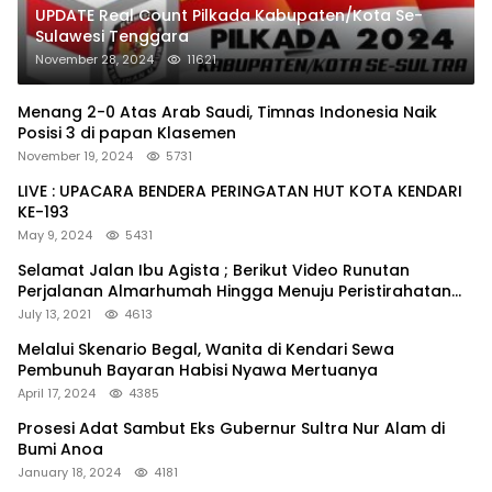
UPDATE Real Count Pilkada Kabupaten/Kota Se-
Sulawesi Tenggara
November 28, 2024
11621
Menang 2-0 Atas Arab Saudi, Timnas Indonesia Naik
Posisi 3 di papan Klasemen
November 19, 2024
5731
LIVE : UPACARA BENDERA PERINGATAN HUT KOTA KENDARI
KE-193
May 9, 2024
5431
Selamat Jalan Ibu Agista ; Berikut Video Runutan
Perjalanan Almarhumah Hingga Menuju Peristirahatan
Terakhir
July 13, 2021
4613
Melalui Skenario Begal, Wanita di Kendari Sewa
Pembunuh Bayaran Habisi Nyawa Mertuanya
April 17, 2024
4385
Prosesi Adat Sambut Eks Gubernur Sultra Nur Alam di
Bumi Anoa
January 18, 2024
4181