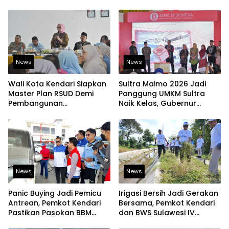
Diakui Tingkat Nasional
Sentral
News
News
Wali Kota Kendari Siapkan
Sultra Maimo 2026 Jadi
Master Plan RSUD Demi
Panggung UMKM Sultra
Pembangunan
Naik Kelas, Gubernur
Berkelanjutan
Dorong Produk Lokal
Tembus Pasar Ekspor
News
News
Panic Buying Jadi Pemicu
Irigasi Bersih Jadi Gerakan
Antrean, Pemkot Kendari
Bersama, Pemkot Kendari
Pastikan Pasokan BBM
dan BWS Sulawesi IV
Tetap Aman
Perkuat Ketahanan