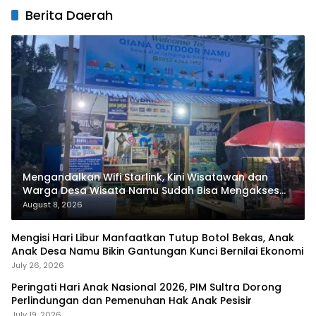
Berita Daerah
Mengandalkan Wifi Starlink, Kini Wisatawan dan
Warga Desa Wisata Namu Sudah Bisa Mengakses
Transaksi Digital
August 8, 2026
Mengisi Hari Libur Manfaatkan Tutup Botol Bekas, Anak
Anak Desa Namu Bikin Gantungan Kunci Bernilai Ekonomi
July 26, 2026
Peringati Hari Anak Nasional 2026, PIM Sultra Dorong
Perlindungan dan Pemenuhan Hak Anak Pesisir
July 19, 2026