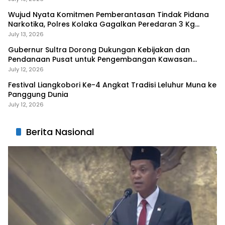
Wujud Nyata Komitmen Pemberantasan Tindak Pidana
Narkotika, Polres Kolaka Gagalkan Peredaran 3 Kg
Sabu-Sabu
July 13, 2026
Gubernur Sultra Dorong Dukungan Kebijakan dan
Pendanaan Pusat untuk Pengembangan Kawasan
Liangkobhori
July 12, 2026
Festival Liangkobori Ke-4 Angkat Tradisi Leluhur Muna ke
Panggung Dunia
July 12, 2026
Berita Nasional