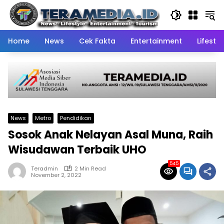
Skip
to
content
Home
News
Cek Fakta
Entertainment
Lifestyl
News
Metro
Pendidikan
Sosok Anak Nelayan Asal Muna, Raih
Wisudawan Terbaik UHO
545
Teradmin
2 Min Read
November 2, 2022