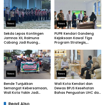
Pangan
News
News
Sekda Lepas Kontingen
PUPR Kendari Gandeng
Jamnas XII, Raimuna
Kejaksaan Kawal Tiga
Cabang Jadi Ruang
Program Strategis,
Lahirkan Pramuka Kreatif
Tegaskan Komitmen
dan Berjiwa Pemimpin
Bangun Infrastruktur
Berintegritas
News
News
Bende Tunjukkan
Wali Kota Kendari dan
Semangat Kebersamaan,
Dewas BPJS Kesehatan
Wali Kota Yakin Jadi
Bahas Penguatan UHC dan
Contoh bagi Kelurahan
Peningkatan Layanan
Lain
Kesehatan
Read Also