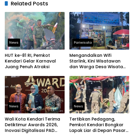
Related Posts
News
Pariwisata
HUT ke-81 RI, Pemkot
Mengandalkan Wifi
Kendari Gelar Karnaval
Starlink, Kini Wisatawan
Juang Penuh Atraksi
dan Warga Desa Wisata
Namu Sudah Bisa
Mengakses Transaksi
Digital
News
News
Wali Kota Kendari Terima
Tertibkan Pedagang,
Detiktimur Awards 2026,
Pemkot Kendari Bongkar
Inovasi Digitalisasi PAD
Lapak Liar di Depan Pasar