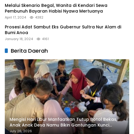
Melalui Skenario Begal, Wanita di Kendari Sewa
Pembunuh Bayaran Habisi Nyawa Mertuanya
April 17, 2024
4382
Prosesi Adat Sambut Eks Gubernur Sultra Nur Alam di
Bumi Anoa
January 18, 2024
4161
Berita Daerah
Mengisi Hari Libur Manfaatkan Tutup Botol Bekas,
Anak Anak Desa Namu Bikin Gantungan Kunci
Bernilai Ekonomi
July 26, 2026