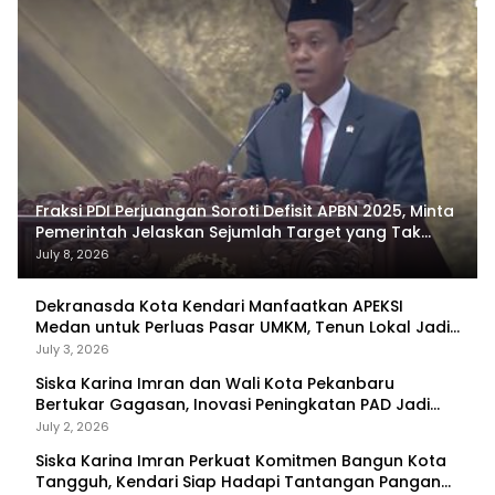
Fraksi PDI Perjuangan Soroti Defisit APBN 2025, Minta
Pemerintah Jelaskan Sejumlah Target yang Tak
Tercapai
July 8, 2026
Dekranasda Kota Kendari Manfaatkan APEKSI
Medan untuk Perluas Pasar UMKM, Tenun Lokal Jadi
Primadona
July 3, 2026
Siska Karina Imran dan Wali Kota Pekanbaru
Bertukar Gagasan, Inovasi Peningkatan PAD Jadi
Fokus Diskusi
July 2, 2026
Siska Karina Imran Perkuat Komitmen Bangun Kota
Tangguh, Kendari Siap Hadapi Tantangan Pangan