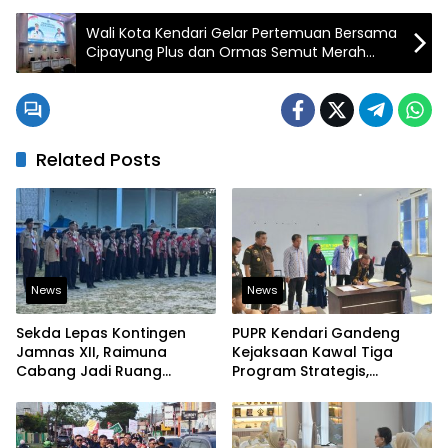
Wali Kota Kendari Gelar Pertemuan Bersama
Cipayung Plus dan Ormas Semut Merah
Bahas Peran Pemuda dalam Pembangunan
Kota
Related Posts
News
News
Sekda Lepas Kontingen
PUPR Kendari Gandeng
Jamnas XII, Raimuna
Kejaksaan Kawal Tiga
Cabang Jadi Ruang
Program Strategis,
Lahirkan Pramuka Kreatif
Tegaskan Komitmen
dan Berjiwa Pemimpin
Bangun Infrastruktur
Berintegritas