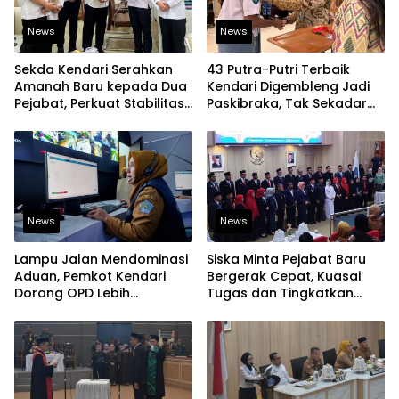
News
News
Sekda Kendari Serahkan
43 Putra-Putri Terbaik
Amanah Baru kepada Dua
Kendari Digembleng Jadi
Pejabat, Perkuat Stabilitas
Paskibraka, Tak Sekadar
Organisasi Pemerintahan
Latihan Baris-Berbaris
News
News
Lampu Jalan Mendominasi
Siska Minta Pejabat Baru
Aduan, Pemkot Kendari
Bergerak Cepat, Kuasai
Dorong OPD Lebih
Tugas dan Tingkatkan
Responsif Tangani
Kinerja Pelayanan
Laporan Warga