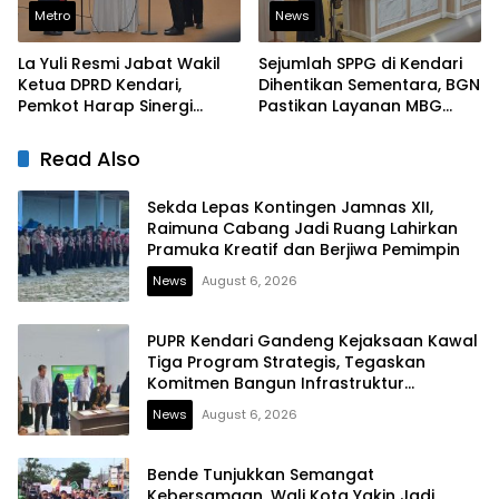
Metro
News
La Yuli Resmi Jabat Wakil
Sejumlah SPPG di Kendari
Ketua DPRD Kendari,
Dihentikan Sementara, BGN
Pemkot Harap Sinergi
Pastikan Layanan MBG
Eksekutif-Legislatif Kian
Tetap Berjalan
Solid
Read Also
Sekda Lepas Kontingen Jamnas XII,
Raimuna Cabang Jadi Ruang Lahirkan
Pramuka Kreatif dan Berjiwa Pemimpin
News
August 6, 2026
PUPR Kendari Gandeng Kejaksaan Kawal
Tiga Program Strategis, Tegaskan
Komitmen Bangun Infrastruktur
Berintegritas
News
August 6, 2026
Bende Tunjukkan Semangat
Kebersamaan, Wali Kota Yakin Jadi