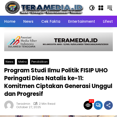
Skip
to
content
Home
News
Cek Fakta
Entertainment
Lifestyl
News
Metro
Pendidikan
Program Studi Ilmu Politik FISIP UHO
Peringati Dies Natalis ke-11:
Komitmen Ciptakan Generasi Unggul
dan Progresif
123
Teradmin
2 Min Read
October 27, 2025