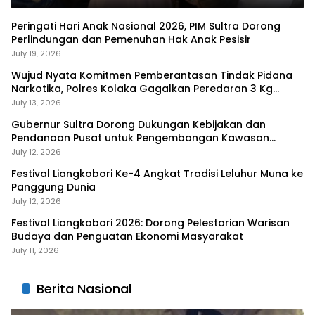
Peringati Hari Anak Nasional 2026, PIM Sultra Dorong
Perlindungan dan Pemenuhan Hak Anak Pesisir
July 19, 2026
Wujud Nyata Komitmen Pemberantasan Tindak Pidana
Narkotika, Polres Kolaka Gagalkan Peredaran 3 Kg
Sabu-Sabu
July 13, 2026
Gubernur Sultra Dorong Dukungan Kebijakan dan
Pendanaan Pusat untuk Pengembangan Kawasan
Liangkobhori
July 12, 2026
Festival Liangkobori Ke-4 Angkat Tradisi Leluhur Muna ke
Panggung Dunia
July 12, 2026
Festival Liangkobori 2026: Dorong Pelestarian Warisan
Budaya dan Penguatan Ekonomi Masyarakat
July 11, 2026
Berita Nasional