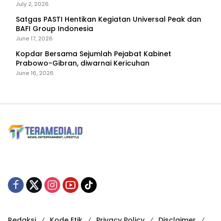
dan Bencana
July 2, 2026
Satgas PASTI Hentikan Kegiatan Universal Peak dan
BAFI Group Indonesia
June 17, 2026
Kopdar Bersama Sejumlah Pejabat Kabinet
Prabowo-Gibran, diwarnai Kericuhan
June 16, 2026
Redaksi
Kode Etik
Privacy Policy
Disclaimer