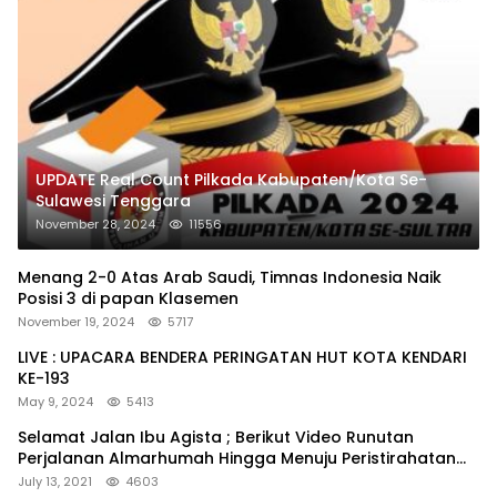
UPDATE Real Count Pilkada Kabupaten/Kota Se-
Sulawesi Tenggara
November 28, 2024
11556
Menang 2-0 Atas Arab Saudi, Timnas Indonesia Naik
Posisi 3 di papan Klasemen
November 19, 2024
5717
LIVE : UPACARA BENDERA PERINGATAN HUT KOTA KENDARI
KE-193
May 9, 2024
5413
Selamat Jalan Ibu Agista ; Berikut Video Runutan
Perjalanan Almarhumah Hingga Menuju Peristirahatan
Terakhir
July 13, 2021
4603