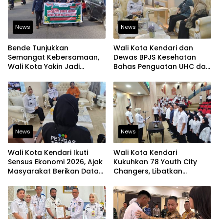
News
News
Bende Tunjukkan
Wali Kota Kendari dan
Semangat Kebersamaan,
Dewas BPJS Kesehatan
Wali Kota Yakin Jadi
Bahas Penguatan UHC dan
Contoh bagi Kelurahan
Peningkatan Layanan
Lain
Kesehatan
News
News
Wali Kota Kendari Ikuti
Wali Kota Kendari
Sensus Ekonomi 2026, Ajak
Kukuhkan 78 Youth City
Masyarakat Berikan Data
Changers, Libatkan
yang Jujur
Generasi Muda Dorong
Perubahan Kota