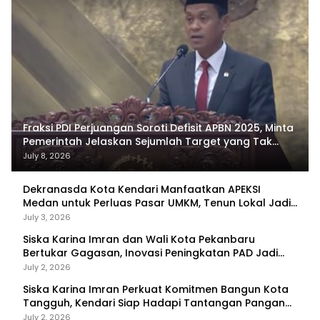
Fraksi PDI Perjuangan Soroti Defisit APBN 2025, Minta
Pemerintah Jelaskan Sejumlah Target yang Tak
Tercapai
July 8, 2026
Dekranasda Kota Kendari Manfaatkan APEKSI
Medan untuk Perluas Pasar UMKM, Tenun Lokal Jadi
Primadona
July 3, 2026
Siska Karina Imran dan Wali Kota Pekanbaru
Bertukar Gagasan, Inovasi Peningkatan PAD Jadi
Fokus Diskusi
July 2, 2026
Siska Karina Imran Perkuat Komitmen Bangun Kota
Tangguh, Kendari Siap Hadapi Tantangan Pangan
dan Bencana
July 2, 2026