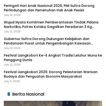
Peringati Hari Anak Nasional 2026, PIM Sultra Dorong
Perlindungan dan Pemenuhan Hak Anak Pesisir
July 19, 2026
Wujud Nyata Komitmen Pemberantasan Tindak Pidana
Narkotika, Polres Kolaka Gagalkan Peredaran 3 Kg
Sabu-Sabu
July 13, 2026
Gubernur Sultra Dorong Dukungan Kebijakan dan
Pendanaan Pusat untuk Pengembangan Kawasan
Liangkobhori
July 12, 2026
Festival Liangkobori Ke-4 Angkat Tradisi Leluhur Muna ke
Panggung Dunia
July 12, 2026
Festival Liangkobori 2026: Dorong Pelestarian Warisan
Budaya dan Penguatan Ekonomi Masyarakat
July 11, 2026
Berita Nasional