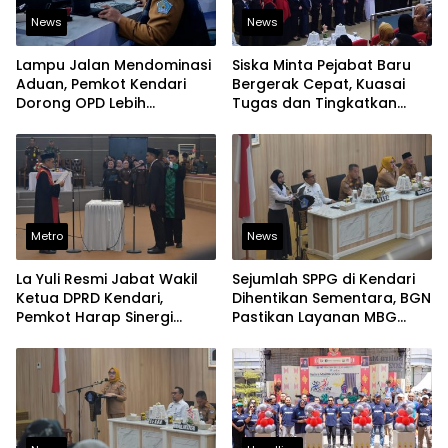
News
News
Lampu Jalan Mendominasi
Siska Minta Pejabat Baru
Aduan, Pemkot Kendari
Bergerak Cepat, Kuasai
Dorong OPD Lebih
Tugas dan Tingkatkan
Responsif Tangani
Kinerja Pelayanan
Laporan Warga
Metro
News
La Yuli Resmi Jabat Wakil
Sejumlah SPPG di Kendari
Ketua DPRD Kendari,
Dihentikan Sementara, BGN
Pemkot Harap Sinergi
Pastikan Layanan MBG
Eksekutif-Legislatif Kian
Tetap Berjalan
Solid