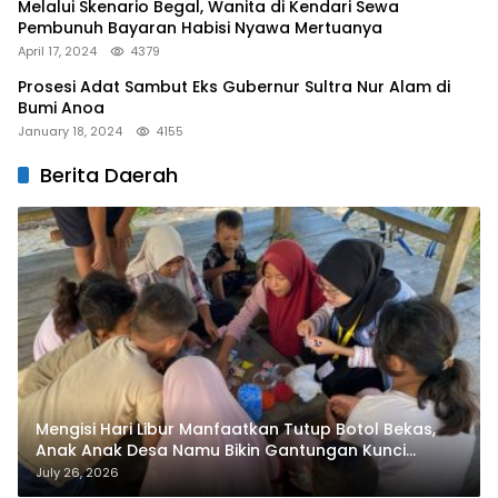
Melalui Skenario Begal, Wanita di Kendari Sewa
Pembunuh Bayaran Habisi Nyawa Mertuanya
April 17, 2024
4379
Prosesi Adat Sambut Eks Gubernur Sultra Nur Alam di
Bumi Anoa
January 18, 2024
4155
Berita Daerah
Mengisi Hari Libur Manfaatkan Tutup Botol Bekas,
Anak Anak Desa Namu Bikin Gantungan Kunci
Bernilai Ekonomi
July 26, 2026