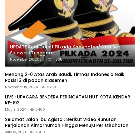
UPDATE Real Count Pilkada Kabupaten/Kota Se-
Sulawesi Tenggara
November 28, 2024
11535
Menang 2-0 Atas Arab Saudi, Timnas Indonesia Naik
Posisi 3 di papan Klasemen
November 19, 2024
5709
LIVE : UPACARA BENDERA PERINGATAN HUT KOTA KENDARI
KE-193
May 9, 2024
5406
Selamat Jalan Ibu Agista ; Berikut Video Runutan
Perjalanan Almarhumah Hingga Menuju Peristirahatan
Terakhir
July 13, 2021
4600