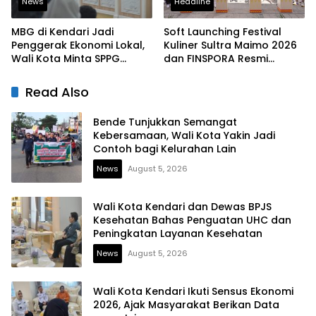
News
Headline
MBG di Kendari Jadi
Soft Launching Festival
Penggerak Ekonomi Lokal,
Kuliner Sultra Maimo 2026
Wali Kota Minta SPPG
dan FINSPORA Resmi
Prioritaskan Produk Daerah
Digelar, BI Sultra Perkuat
Ekosistem UMKM dan
Read Also
Digitalisasi Ekonomi
Bende Tunjukkan Semangat
Kebersamaan, Wali Kota Yakin Jadi
Contoh bagi Kelurahan Lain
News
August 5, 2026
Wali Kota Kendari dan Dewas BPJS
Kesehatan Bahas Penguatan UHC dan
Peningkatan Layanan Kesehatan
News
August 5, 2026
Wali Kota Kendari Ikuti Sensus Ekonomi
2026, Ajak Masyarakat Berikan Data