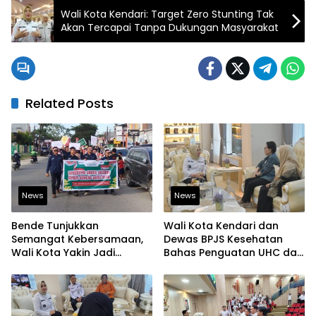
Wali Kota Kendari: Target Zero Stunting Tak
Akan Tercapai Tanpa Dukungan Masyarakat
Related Posts
News
News
Bende Tunjukkan
Wali Kota Kendari dan
Semangat Kebersamaan,
Dewas BPJS Kesehatan
Wali Kota Yakin Jadi
Bahas Penguatan UHC dan
Contoh bagi Kelurahan
Peningkatan Layanan
Lain
Kesehatan