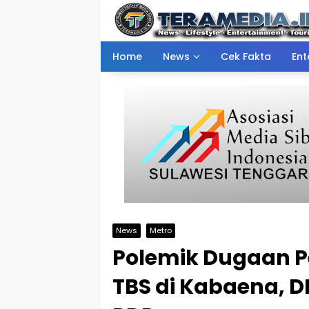
Skip
to
content
Home
News
Cek Fakta
Ent
News
Metro
Polemik Dugaan P
TBS di Kabaena, D