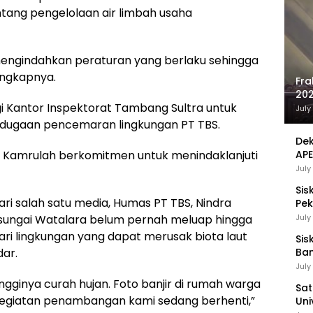
tang pengelolaan air limbah usaha
mengindahkan peraturan yang berlaku sehingga
ungkapnya.
Fra
202
 Kantor Inspektorat Tambang Sultra untuk
Sej
July
 dugaan pencemaran lingkungan PT TBS.
Dek
ra, Kamrulah berkomitmen untuk menindaklanjuti
APE
UMK
July
Sis
ri salah satu media, Humas PT TBS, Nindra
Pek
Pen
sungai Watalara belum pernah meluap hingga
July
i lingkungan yang dapat merusak biota laut
Sis
ar.
Ban
Ha
July
Be
tingginya curah hujan. Foto banjir di rumah warga
Sat
t kegiatan penambangan kami sedang berhenti,”
Uni