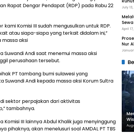
Runu
kan Rapat Dengar Pendapat (RDP) pada Rabu 22
Menuj
July 13
Melal
Sewa
or kami Komisi III sudah mengusulkan untuk RDP.
Mert
April 17
ait atau siapa-siapa yang terkait didalam ini,”
Prose
a massa aksi
Nur A
Januar
ltra Suwandi Andi saat menemui massa aksi
il perusahaan tersebut.
Be
ihak PT tambang bumi sulawesi yang
ata Suwandi Andi kepada massa aksi Korum Sultra
di sektor perpajakan dari aktivitas
p,” tambahnya.
Men
Wi
Komisi III lainnya Abdul Khalik juga menyinggung
Nam
Augu
ya pihaknya, akan menelusuri soal AMDAL PT TBS
Dig