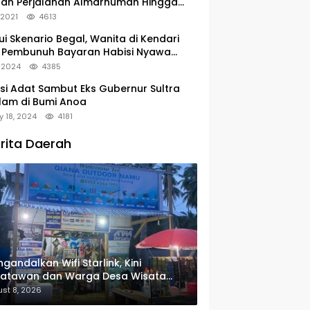
tan Perjalanan Almarhumah Hingga
u Peristirahatan Terakhir
, 2021
4613
ui Skenario Begal, Wanita di Kendari
 Pembunuh Bayaran Habisi Nyawa
uanya
, 2024
4385
si Adat Sambut Eks Gubernur Sultra
lam di Bumi Anoa
y 18, 2024
4181
rita Daerah
gandalkan Wifi Starlink, Kini
satawan dan Warga Desa Wisata
u Sudah Bisa Mengakses Transaksi
st 8, 2026
ital