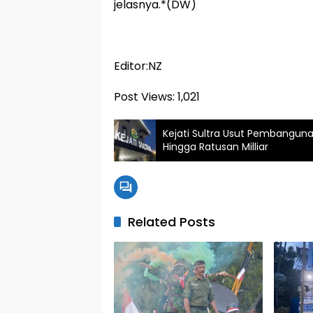
jelasnya.*(DW)
Editor:NZ
Post Views:
1,021
Kejati Sultra Usut Pembangun
Hingga Ratusan Milliar
Related Posts