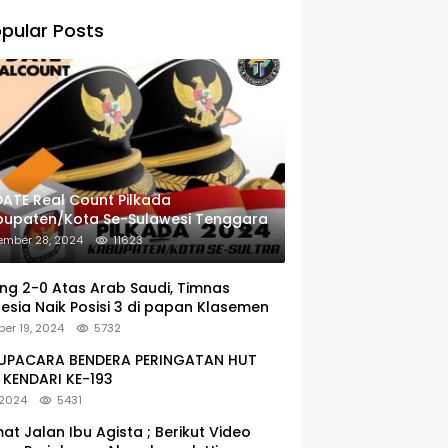
pular Posts
ATE Real Count Pilkada
bupaten/Kota Se-Sulawesi Tenggara
ember 28, 2024
11623
g 2-0 Atas Arab Saudi, Timnas
esia Naik Posisi 3 di papan Klasemen
er 19, 2024
5732
: UPACARA BENDERA PERINGATAN HUT
KENDARI KE-193
 2024
5431
at Jalan Ibu Agista ; Berikut Video