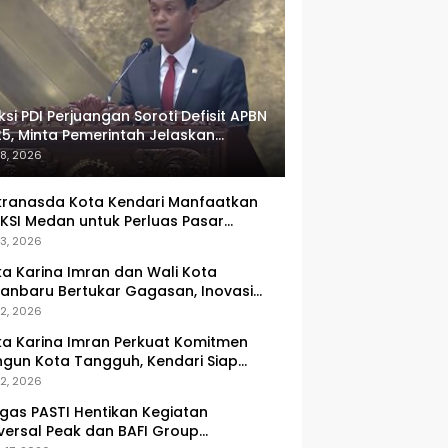
ksi PDI Perjuangan Soroti Defisit APBN
5, Minta Pemerintah Jelaskan
umlah Target yang Tak Tercapai
 8, 2026
ranasda Kota Kendari Manfaatkan
KSI Medan untuk Perluas Pasar
M, Tenun Lokal Jadi Primadona
 3, 2026
ka Karina Imran dan Wali Kota
anbaru Bertukar Gagasan, Inovasi
ingkatan PAD Jadi Fokus Diskusi
 2, 2026
ka Karina Imran Perkuat Komitmen
gun Kota Tangguh, Kendari Siap
dapi Tantangan Pangan dan
 2, 2026
ncana
gas PASTI Hentikan Kegiatan
versal Peak dan BAFI Group