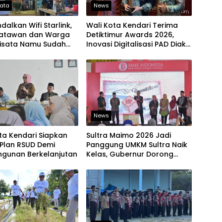
sata
News
alkan Wifi Starlink,
Wali Kota Kendari Terima
isatawan dan Warga
Detiktimur Awards 2026,
isata Namu Sudah
Inovasi Digitalisasi PAD Diakui
engakses Transaksi
Tingkat Nasional
News
ta Kendari Siapkan
Sultra Maimo 2026 Jadi
Plan RSUD Demi
Panggung UMKM Sultra Naik
gunan Berkelanjutan
Kelas, Gubernur Dorong
Produk Lokal Tembus Pasar
Ekspor