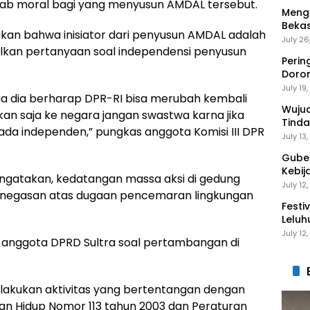
wab moral bagi yang menyusun AMDAL tersebut.
Mengi
Bekas
ikan bahwa inisiator dari penyusun AMDAL adalah
Gantu
July 26
kan pertanyaan soal independensi penyusun
Perin
Doro
Anak 
July 19
gga dia berharap DPR-RI bisa merubah kembali
Wuju
an saja ke negara jangan swastwa karna jika
Tinda
 ada independen,” pungkas anggota Komisi III DPR
Gaga
July 13
Guber
Kebij
ngatakan, kedatangan massa aksi di gedung
Peng
July 12
penegasan atas dugaan pencemaran lingkungan
Festi
.
Leluh
July 12
i anggota DPRD Sultra soal pertambangan di
 melakukan aktivitas yang bertentangan dengan
an Hidup Nomor 113 tahun 2003 dan Peraturan