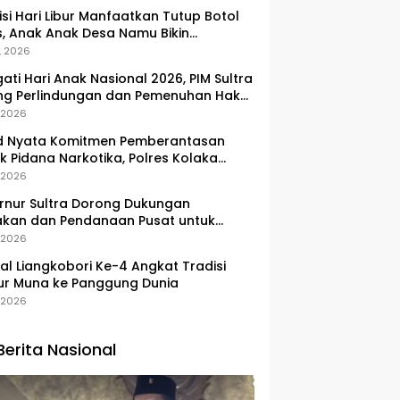
si Hari Libur Manfaatkan Tutup Botol
, Anak Anak Desa Namu Bikin
ngan Kunci Bernilai Ekonomi
, 2026
gati Hari Anak Nasional 2026, PIM Sultra
ng Perlindungan dan Pemenuhan Hak
Pesisir
, 2026
d Nyata Komitmen Pemberantasan
k Pidana Narkotika, Polres Kolaka
lkan Peredaran 3 Kg Sabu-Sabu
, 2026
nur Sultra Dorong Dukungan
akan dan Pendanaan Pusat untuk
embangan Kawasan Liangkobhori
, 2026
val Liangkobori Ke-4 Angkat Tradisi
ur Muna ke Panggung Dunia
, 2026
Berita Nasional