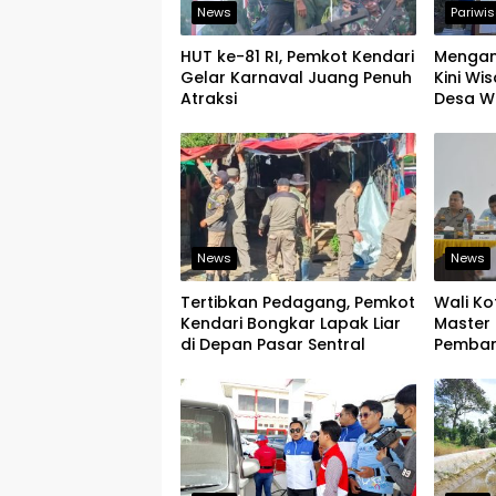
News
Pariwi
HUT ke-81 RI, Pemkot Kendari
Mengand
Gelar Karnaval Juang Penuh
Kini W
Atraksi
Desa W
Bisa M
Digital
News
News
Tertibkan Pedagang, Pemkot
Wali Ko
Kendari Bongkar Lapak Liar
Master 
di Depan Pasar Sentral
Pemban