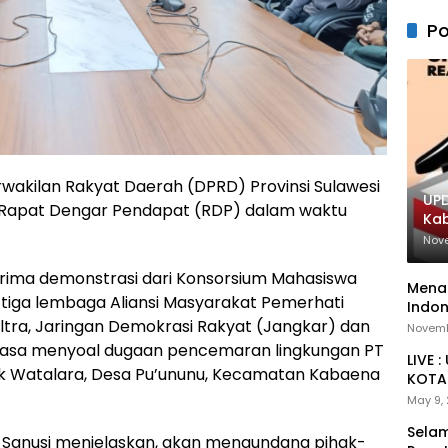
Po
wakilan Rakyat Daerah (DPRD) Provinsi Sulawesi
UPD
r Rapat Dengar Pendapat (RDP) dalam waktu
Ka
Nov
erima demonstrasi dari Konsorsium Mahasiswa
Menan
 tiga lembaga Aliansi Masyarakat Pemerhati
Indon
ltra, Jaringan Demokrasi Rakyat (Jangkar) dan
Novemb
 rasa menyoal dugaan pencemaran lingkungan PT
LIVE 
ok Watalara, Desa Pu’ununu, Kecamatan Kabaena
KOTA 
May 9,
Selam
ha Sanusi menjelaskan, akan mengundang pihak-