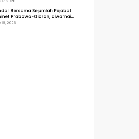
onesia
 17, 2026
dar Bersama Sejumlah Pejabat
inet Prabowo-Gibran, diwarnai
icuhan
 16, 2026