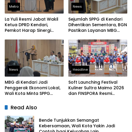
Metro
News
La Yuli Resmi Jabat Wakil
Sejumlah SPPG di Kendari
Ketua DPRD Kendari,
Dihentikan Sementara, BGN
Pemkot Harap Sinergi
Pastikan Layanan MBG
Eksekutif-Legislatif Kian
Tetap Berjalan
Solid
News
Headline
MBG di Kendari Jadi
Soft Launching Festival
Penggerak Ekonomi Lokal,
Kuliner Sultra Maimo 2026
Wali Kota Minta SPPG
dan FINSPORA Resmi
Prioritaskan Produk Daerah
Digelar, BI Sultra Perkuat
Ekosistem UMKM dan
Read Also
Digitalisasi Ekonomi
Bende Tunjukkan Semangat
Kebersamaan, Wali Kota Yakin Jadi
Contoh bagi Kelurahan Lain