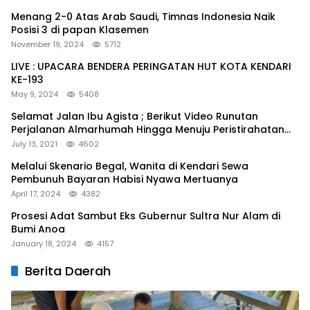
Menang 2-0 Atas Arab Saudi, Timnas Indonesia Naik
Posisi 3 di papan Klasemen
November 19, 2024
5712
LIVE : UPACARA BENDERA PERINGATAN HUT KOTA KENDARI
KE-193
May 9, 2024
5408
Selamat Jalan Ibu Agista ; Berikut Video Runutan
Perjalanan Almarhumah Hingga Menuju Peristirahatan
Terakhir
July 13, 2021
4602
Melalui Skenario Begal, Wanita di Kendari Sewa
Pembunuh Bayaran Habisi Nyawa Mertuanya
April 17, 2024
4382
Prosesi Adat Sambut Eks Gubernur Sultra Nur Alam di
Bumi Anoa
January 18, 2024
4157
Berita Daerah