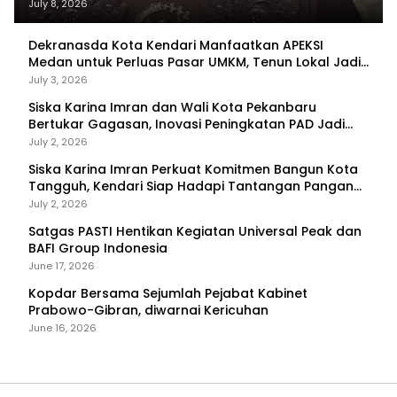
Tercapai
July 8, 2026
Dekranasda Kota Kendari Manfaatkan APEKSI
Medan untuk Perluas Pasar UMKM, Tenun Lokal Jadi
Primadona
July 3, 2026
Siska Karina Imran dan Wali Kota Pekanbaru
Bertukar Gagasan, Inovasi Peningkatan PAD Jadi
Fokus Diskusi
July 2, 2026
Siska Karina Imran Perkuat Komitmen Bangun Kota
Tangguh, Kendari Siap Hadapi Tantangan Pangan
dan Bencana
July 2, 2026
Satgas PASTI Hentikan Kegiatan Universal Peak dan
BAFI Group Indonesia
June 17, 2026
Kopdar Bersama Sejumlah Pejabat Kabinet
Prabowo-Gibran, diwarnai Kericuhan
June 16, 2026