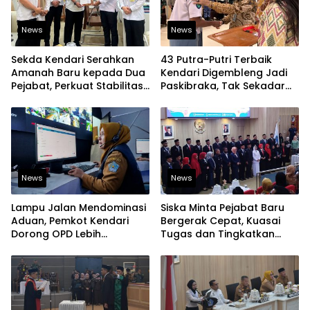
News
News
Sekda Kendari Serahkan
43 Putra-Putri Terbaik
Amanah Baru kepada Dua
Kendari Digembleng Jadi
Pejabat, Perkuat Stabilitas
Paskibraka, Tak Sekadar
Organisasi Pemerintahan
Latihan Baris-Berbaris
News
News
Lampu Jalan Mendominasi
Siska Minta Pejabat Baru
Aduan, Pemkot Kendari
Bergerak Cepat, Kuasai
Dorong OPD Lebih
Tugas dan Tingkatkan
Responsif Tangani
Kinerja Pelayanan
Laporan Warga