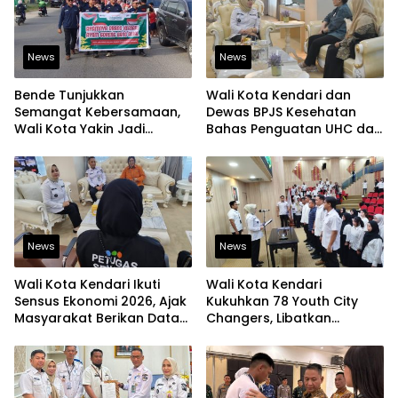
News
News
Bende Tunjukkan
Wali Kota Kendari dan
Semangat Kebersamaan,
Dewas BPJS Kesehatan
Wali Kota Yakin Jadi
Bahas Penguatan UHC dan
Contoh bagi Kelurahan
Peningkatan Layanan
Lain
Kesehatan
News
News
Wali Kota Kendari Ikuti
Wali Kota Kendari
Sensus Ekonomi 2026, Ajak
Kukuhkan 78 Youth City
Masyarakat Berikan Data
Changers, Libatkan
yang Jujur
Generasi Muda Dorong
Perubahan Kota