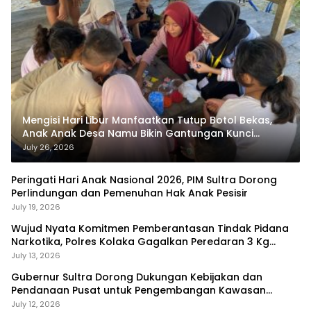
Mengisi Hari Libur Manfaatkan Tutup Botol Bekas,
Anak Anak Desa Namu Bikin Gantungan Kunci
Bernilai Ekonomi
July 26, 2026
Peringati Hari Anak Nasional 2026, PIM Sultra Dorong
Perlindungan dan Pemenuhan Hak Anak Pesisir
July 19, 2026
Wujud Nyata Komitmen Pemberantasan Tindak Pidana
Narkotika, Polres Kolaka Gagalkan Peredaran 3 Kg
Sabu-Sabu
July 13, 2026
Gubernur Sultra Dorong Dukungan Kebijakan dan
Pendanaan Pusat untuk Pengembangan Kawasan
Liangkobhori
July 12, 2026