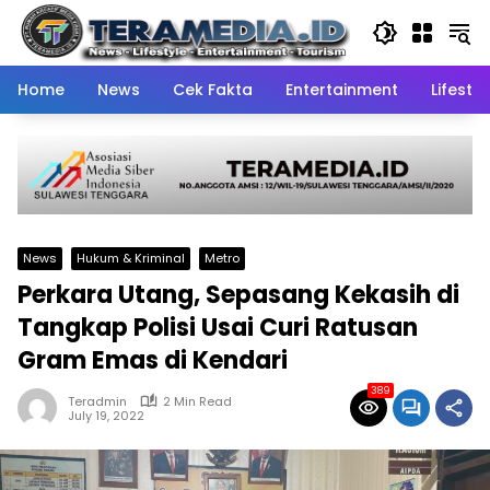
Skip
to
content
Home
News
Cek Fakta
Entertainment
Lifestyl
News
Hukum & Kriminal
Metro
Perkara Utang, Sepasang Kekasih di
Tangkap Polisi Usai Curi Ratusan
Gram Emas di Kendari
389
Teradmin
2 Min Read
July 19, 2022