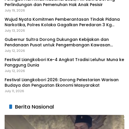
Perlindungan dan Pemenuhan Hak Anak Pesisir
July 19, 2026
Wujud Nyata Komitmen Pemberantasan Tindak Pidana
Narkotika, Polres Kolaka Gagalkan Peredaran 3 Kg
Sabu-Sabu
July 13, 2026
Gubernur Sultra Dorong Dukungan Kebijakan dan
Pendanaan Pusat untuk Pengembangan Kawasan
Liangkobhori
July 12, 2026
Festival Liangkobori Ke-4 Angkat Tradisi Leluhur Muna ke
Panggung Dunia
July 12, 2026
Festival Liangkobori 2026: Dorong Pelestarian Warisan
Budaya dan Penguatan Ekonomi Masyarakat
July 11, 2026
Berita Nasional