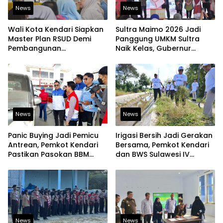
News
News
Wali Kota Kendari Siapkan
Sultra Maimo 2026 Jadi
Master Plan RSUD Demi
Panggung UMKM Sultra
Pembangunan
Naik Kelas, Gubernur
Berkelanjutan
Dorong Produk Lokal
Tembus Pasar Ekspor
News
News
Panic Buying Jadi Pemicu
Irigasi Bersih Jadi Gerakan
Antrean, Pemkot Kendari
Bersama, Pemkot Kendari
Pastikan Pasokan BBM
dan BWS Sulawesi IV
Tetap Aman
Perkuat Ketahanan
Pangan
News
News