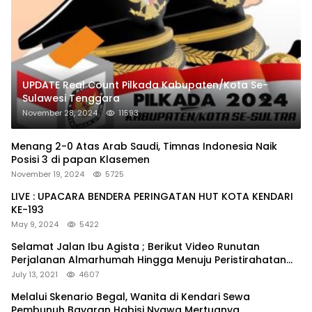
UPDATE Real Count Pilkada Kabupaten/Kota Se-
Sulawesi Tenggara
November 28, 2024
11593
Menang 2-0 Atas Arab Saudi, Timnas Indonesia Naik
Posisi 3 di papan Klasemen
November 19, 2024
5725
LIVE : UPACARA BENDERA PERINGATAN HUT KOTA KENDARI
KE-193
May 9, 2024
5422
Selamat Jalan Ibu Agista ; Berikut Video Runutan
Perjalanan Almarhumah Hingga Menuju Peristirahatan
Terakhir
July 13, 2021
4607
Melalui Skenario Begal, Wanita di Kendari Sewa
Pembunuh Bayaran Habisi Nyawa Mertuanya