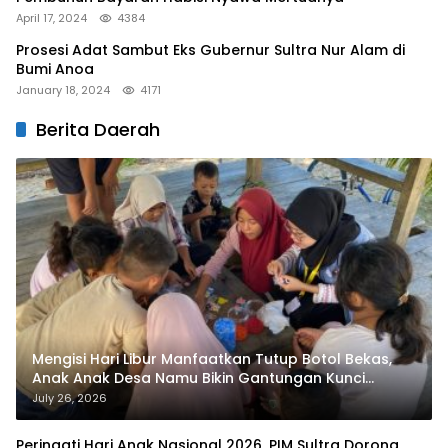
April 17, 2024
4384
Prosesi Adat Sambut Eks Gubernur Sultra Nur Alam di
Bumi Anoa
January 18, 2024
4171
Berita Daerah
Mengisi Hari Libur Manfaatkan Tutup Botol Bekas,
Anak Anak Desa Namu Bikin Gantungan Kunci
Bernilai Ekonomi
July 26, 2026
Peringati Hari Anak Nasional 2026, PIM Sultra Dorong