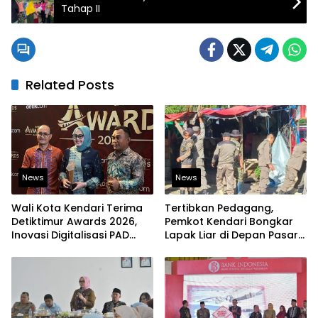
Tahap II
Related Posts
News
News
Wali Kota Kendari Terima
Tertibkan Pedagang,
Detiktimur Awards 2026,
Pemkot Kendari Bongkar
Inovasi Digitalisasi PAD
Lapak Liar di Depan Pasar
Diakui Tingkat Nasional
Sentral