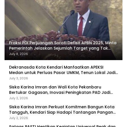
Fraksi PDI Perjuangan Soroti Defisit APBN 2025, Minta
Pemerintah Jelaskan Sejumlah Target yang Tak
Tercapai
July 8, 2026
Dekranasda Kota Kendari Manfaatkan APEKSI
Medan untuk Perluas Pasar UMKM, Tenun Lokal Jadi
Primadona
July 3, 2026
Siska Karina Imran dan Wali Kota Pekanbaru
Bertukar Gagasan, Inovasi Peningkatan PAD Jadi
Fokus Diskusi
July 2, 2026
Siska Karina Imran Perkuat Komitmen Bangun Kota
Tangguh, Kendari Siap Hadapi Tantangan Pangan
dan Bencana
July 2, 2026
Satgas PASTI Hentikan Kegiatan Universal Peak dan