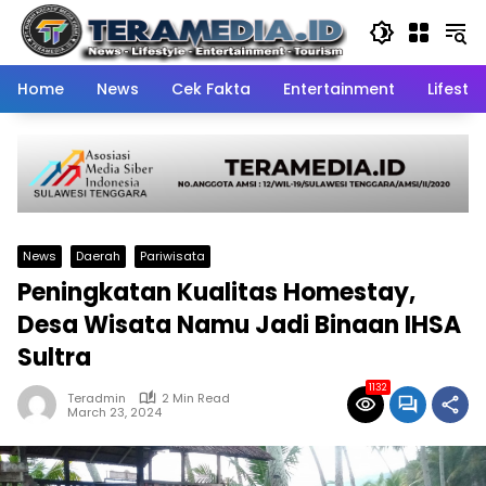
Skip
to
content
Home
News
Cek Fakta
Entertainment
Lifestyl
News
Daerah
Pariwisata
Peningkatan Kualitas Homestay,
Desa Wisata Namu Jadi Binaan IHSA
Sultra
1132
Teradmin
2 Min Read
March 23, 2024