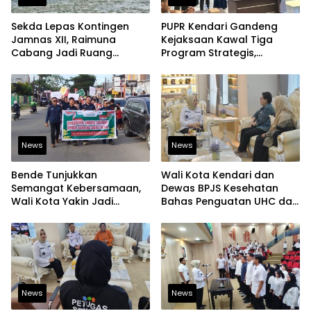
Sekda Lepas Kontingen
PUPR Kendari Gandeng
Jamnas XII, Raimuna
Kejaksaan Kawal Tiga
Cabang Jadi Ruang
Program Strategis,
Lahirkan Pramuka Kreatif
Tegaskan Komitmen
dan Berjiwa Pemimpin
Bangun Infrastruktur
Berintegritas
News
News
Bende Tunjukkan
Wali Kota Kendari dan
Semangat Kebersamaan,
Dewas BPJS Kesehatan
Wali Kota Yakin Jadi
Bahas Penguatan UHC dan
Contoh bagi Kelurahan
Peningkatan Layanan
Lain
Kesehatan
News
News