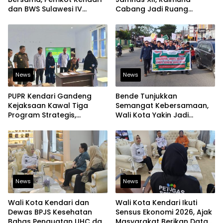
dan BWS Sulawesi IV
Cabang Jadi Ruang
Perkuat Ketahanan
Lahirkan Pramuka Kreatif
Pangan
dan Berjiwa Pemimpin
News
News
PUPR Kendari Gandeng
Bende Tunjukkan
Kejaksaan Kawal Tiga
Semangat Kebersamaan,
Program Strategis,
Wali Kota Yakin Jadi
Tegaskan Komitmen
Contoh bagi Kelurahan
Bangun Infrastruktur
Lain
Berintegritas
News
News
Wali Kota Kendari dan
Wali Kota Kendari Ikuti
Dewas BPJS Kesehatan
Sensus Ekonomi 2026, Ajak
Bahas Penguatan UHC dan
Masyarakat Berikan Data