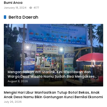
Bumi Anoa
January 18, 2024
4177
Berita Daerah
Mengandalkan Wifi Starlink, Kini Wisatawan dan
Warga Desa Wisata Namu Sudah Bisa Mengakses
Transaksi Digital
August 8, 2026
Mengisi Hari Libur Manfaatkan Tutup Botol Bekas, Anak
Anak Desa Namu Bikin Gantungan Kunci Bernilai Ekonomi
July 26, 2026