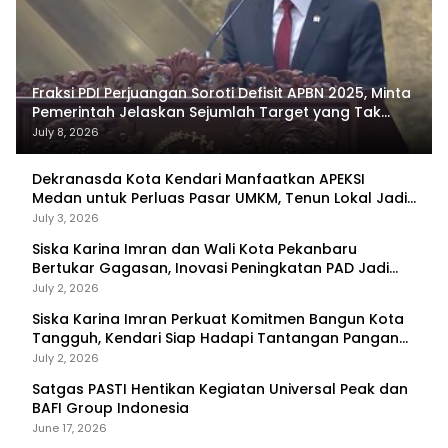
Fraksi PDI Perjuangan Soroti Defisit APBN 2025, Minta
Pemerintah Jelaskan Sejumlah Target yang Tak
Tercapai
July 8, 2026
Dekranasda Kota Kendari Manfaatkan APEKSI
Medan untuk Perluas Pasar UMKM, Tenun Lokal Jadi
Primadona
July 3, 2026
Siska Karina Imran dan Wali Kota Pekanbaru
Bertukar Gagasan, Inovasi Peningkatan PAD Jadi
Fokus Diskusi
July 2, 2026
Siska Karina Imran Perkuat Komitmen Bangun Kota
Tangguh, Kendari Siap Hadapi Tantangan Pangan
dan Bencana
July 2, 2026
Satgas PASTI Hentikan Kegiatan Universal Peak dan
BAFI Group Indonesia
June 17, 2026