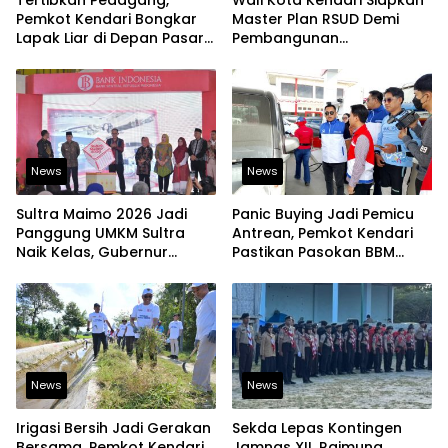
Tertibkan Pedagang,
Wali Kota Kendari Siapkan
Pemkot Kendari Bongkar
Master Plan RSUD Demi
Lapak Liar di Depan Pasar
Pembangunan
Sentral
Berkelanjutan
News
News
Sultra Maimo 2026 Jadi
Panic Buying Jadi Pemicu
Panggung UMKM Sultra
Antrean, Pemkot Kendari
Naik Kelas, Gubernur
Pastikan Pasokan BBM
Dorong Produk Lokal
Tetap Aman
Tembus Pasar Ekspor
News
News
Irigasi Bersih Jadi Gerakan
Sekda Lepas Kontingen
Bersama, Pemkot Kendari
Jamnas XII, Raimuna