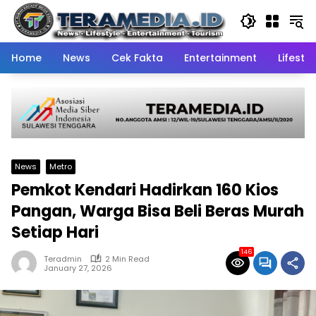
Skip
to
content
Home
News
Cek Fakta
Entertainment
Lifestyl
News
Metro
Pemkot Kendari Hadirkan 160 Kios
Pangan, Warga Bisa Beli Beras Murah
Setiap Hari
146
Teradmin
2 Min Read
January 27, 2026