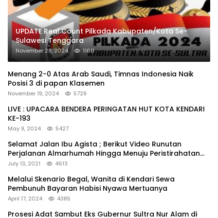
UPDATE Real Count Pilkada Kabupaten/Kota Se-
Sulawesi Tenggara
November 28, 2024
11611
Menang 2-0 Atas Arab Saudi, Timnas Indonesia Naik
Posisi 3 di papan Klasemen
November 19, 2024
5729
LIVE : UPACARA BENDERA PERINGATAN HUT KOTA KENDARI
KE-193
May 9, 2024
5427
Selamat Jalan Ibu Agista ; Berikut Video Runutan
Perjalanan Almarhumah Hingga Menuju Peristirahatan
Terakhir
July 13, 2021
4613
Melalui Skenario Begal, Wanita di Kendari Sewa
Pembunuh Bayaran Habisi Nyawa Mertuanya
April 17, 2024
4385
Prosesi Adat Sambut Eks Gubernur Sultra Nur Alam di