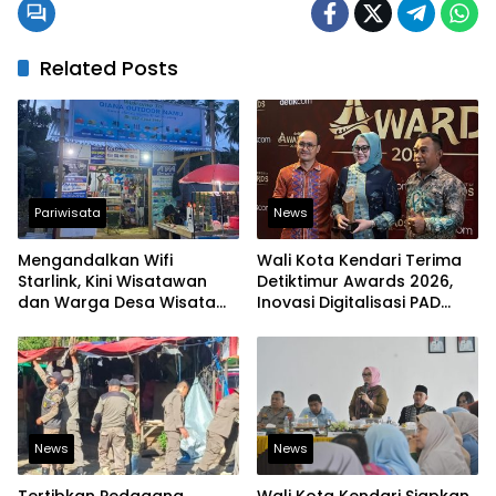
Related Posts
Pariwisata
News
Mengandalkan Wifi
Wali Kota Kendari Terima
Starlink, Kini Wisatawan
Detiktimur Awards 2026,
dan Warga Desa Wisata
Inovasi Digitalisasi PAD
Namu Sudah Bisa
Diakui Tingkat Nasional
Mengakses Transaksi
Digital
News
News