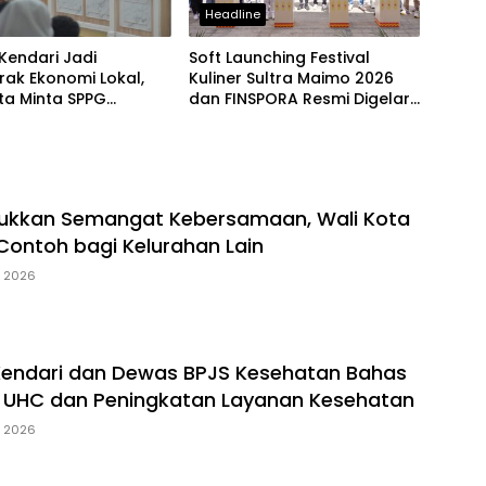
Headline
Kendari Jadi
Soft Launching Festival
ak Ekonomi Lokal,
Kuliner Sultra Maimo 2026
ta Minta SPPG
dan FINSPORA Resmi Digelar,
askan Produk Daerah
BI Sultra Perkuat Ekosistem
UMKM dan Digitalisasi
Ekonomi
jukkan Semangat Kebersamaan, Wali Kota
 Contoh bagi Kelurahan Lain
, 2026
Kendari dan Dewas BPJS Kesehatan Bahas
 UHC dan Peningkatan Layanan Kesehatan
, 2026