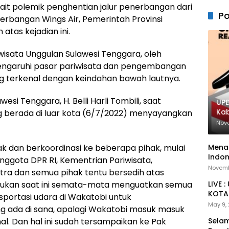
it polemik penghentian jalur penerbangan dari
Po
rbangan Wings Air, Pemerintah Provinsi
atas kejadian ini.
sata Unggulan Sulawesi Tenggara, oleh
pengaruhi pasar pariwisata dan pengembangan
ng terkenal dengan keindahan bawah lautnya.
esi Tenggara, H. Belli Harli Tombili, saat
UPD
Ka
g berada di luar kota (6/7/2022) menyayangkan
Nov
ak dan berkoordinasi ke beberapa pihak, mulai
Menan
Indon
ggota DPR RI, Kementrian Pariwisata,
Novemb
ltra dan semua pihak tentu bersedih atas
 lakukan saat ini semata-mata menguatkan semua
LIVE 
KOTA 
portasi udara di Wakatobi untuk
May 9,
 ada di sana, apalagi Wakatobi masuk masuk
al. Dan hal ini sudah tersampaikan ke Pak
Selam