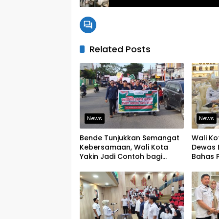
Related Posts
News
News
Bende Tunjukkan Semangat
Wali Ko
Kebersamaan, Wali Kota
Dewas 
Yakin Jadi Contoh bagi
Bahas 
Kelurahan Lain
Pening
Keseha