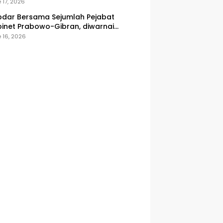
onesia
 17, 2026
dar Bersama Sejumlah Pejabat
inet Prabowo-Gibran, diwarnai
icuhan
 16, 2026