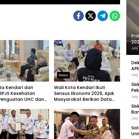
Fra
202
Sej
July
Dek
APE
UMK
July
News
Sis
ta Kendari dan
Wali Kota Kendari Ikuti
Pek
BPJS Kesehatan
Sensus Ekonomi 2026, Ajak
Pen
July
Penguatan UHC dan
Masyarakat Berikan Data
katan Layanan
yang Jujur
Sis
tan
Ban
Ha
July
Be
Sat
Uni