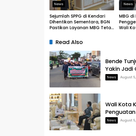
News
News
Sejumlah SPPG di Kendari
MBG di 
Dihentikan Sementara, BGN
Pengger
Pastikan Layanan MBG Tetap
Wali Ko
Berjalan
Priorit
Read Also
Bende Tun
Yakin Jadi
News
August 5
Wali Kota 
Penguatan
News
August 5