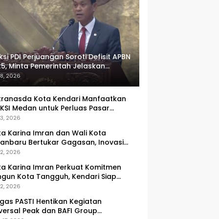
ksi PDI Perjuangan Soroti Defisit APBN
5, Minta Pemerintah Jelaskan
umlah Target yang Tak Tercapai
 8, 2026
ranasda Kota Kendari Manfaatkan
KSI Medan untuk Perluas Pasar
M, Tenun Lokal Jadi Primadona
 3, 2026
ka Karina Imran dan Wali Kota
anbaru Bertukar Gagasan, Inovasi
ingkatan PAD Jadi Fokus Diskusi
 2, 2026
ka Karina Imran Perkuat Komitmen
gun Kota Tangguh, Kendari Siap
dapi Tantangan Pangan dan
 2, 2026
ncana
gas PASTI Hentikan Kegiatan
versal Peak dan BAFI Group