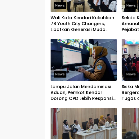
News
News
Wali Kota Kendari Kukuhkan
Sekda 
78 Youth City Changers,
Amanah
Libatkan Generasi Muda
Pejabat
Dorong Perubahan Kota
Organi
News
News
Lampu Jalan Mendominasi
Siska M
Aduan, Pemkot Kendari
Bergera
Dorong OPD Lebih Responsif
Tugas 
Tangani Laporan Warga
Kinerja