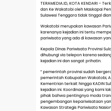
TERAMEDIA.ID, KOTA KENDARI – Terka
dan Ke Wakatobi oleh Maskapai Pene
Sulawesi Tenggara tidak tinggal diam 
Wakatobi merupakan kawasan Pariwi
karenanya kejadian ini tentu mem
pariwisata yang ada di kawasan ya
Kepala Dinas Pariwisata Provinsi Sulaw
dihubungi via telepon karena sedan
kejadian ini dan sangat prihatin.
” pemerintah provinsi sudah berger
pemerintah Kabupaten Wakatobi, An
Kementrian terkait hingga KADIN Su
kejadian ini. Koordinasi yang kami
pihak bahwa pentingnya moda trans
pengembangan kepariwisataan yang
Kawasan Strategis Pariwisata Nasion