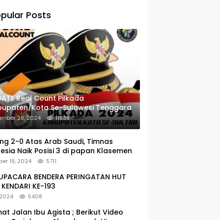
pular Posts
ATE Real Count Pilkada
bupaten/Kota Se-Sulawesi Tenggara
ember 28, 2024
11538
g 2-0 Atas Arab Saudi, Timnas
esia Naik Posisi 3 di papan Klasemen
er 19, 2024
5711
: UPACARA BENDERA PERINGATAN HUT
KENDARI KE-193
 2024
5408
at Jalan Ibu Agista ; Berikut Video