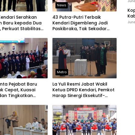
Ind
June
News
Kop
Kab
Kendari Serahkan
43 Putra-Putri Terbaik
Ker
June
 Baru kepada Dua
Kendari Digembleng Jadi
, Perkuat Stabilitas
Paskibraka, Tak Sekadar
sasi Pemerintahan
Latihan Baris-Berbaris
Metro
inta Pejabat Baru
La Yuli Resmi Jabat Wakil
k Cepat, Kuasai
Ketua DPRD Kendari, Pemkot
dan Tingkatkan
Harap Sinergi Eksekutif-
 Pelayanan
Legislatif Kian Solid