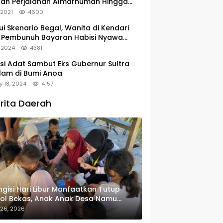
tan Perjalanan Almarhumah Hingga
u Peristirahatan Terakhir
, 2021
4600
ui Skenario Begal, Wanita di Kendari
 Pembunuh Bayaran Habisi Nyawa
uanya
, 2024
4381
si Adat Sambut Eks Gubernur Sultra
lam di Bumi Anoa
y 18, 2024
4157
rita Daerah
gisi Hari Libur Manfaatkan Tutup
ol Bekas, Anak Anak Desa Namu
in Gantungan Kunci Bernilai Ekonomi
 26, 2026