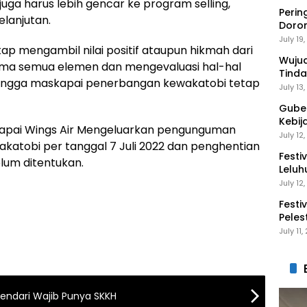
juga harus lebih gencar ke program selling,
Perin
lanjutan.
Doro
Anak 
July 19
ap mengambil nilai positif ataupun hikmah dari
Wuju
rsama semua elemen dan mengevaluasi hal-hal
Tinda
ingga maskapai penerbangan kewakatobi tetap
Gaga
July 13
Guber
Kebij
kapai Wings Air Mengeluarkan pengunguman
Peng
July 12
akatobi per tanggal 7 Juli 2022 dan penghentian
Festi
lum ditentukan.
Leluh
July 12
Festi
Peles
Ekon
July 11
endari Wajib Punya SKKH