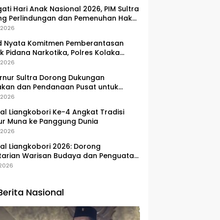
gati Hari Anak Nasional 2026, PIM Sultra
ng Perlindungan dan Pemenuhan Hak
Pesisir
, 2026
d Nyata Komitmen Pemberantasan
k Pidana Narkotika, Polres Kolaka
lkan Peredaran 3 Kg Sabu-Sabu
, 2026
nur Sultra Dorong Dukungan
akan dan Pendanaan Pusat untuk
embangan Kawasan Liangkobhori
, 2026
val Liangkobori Ke-4 Angkat Tradisi
ur Muna ke Panggung Dunia
, 2026
val Liangkobori 2026: Dorong
tarian Warisan Budaya dan Penguatan
omi Masyarakat
, 2026
Berita Nasional