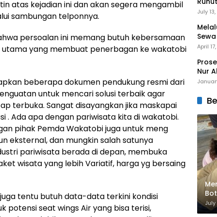
Runu
atin atas kejadian ini dan akan segera mengambil
Menuj
July 13
elalui sambungan telponnya.
Melal
Sewa
 bahwa persoalan ini memang butuh kebersamaan
Mert
April 17
utama yang membuat penerbagan ke wakatobi
Prose
Nur A
siapkan beberapa dokumen pendukung resmi dari
Januar
penguatan untuk mencari solusi terbaik agar
Be
ap terbuka. Sangat disayangkan jika maskapai
i . Ada apa dengan pariwisata kita di wakatobi.
ngan pihak Pemda Wakatobi juga untuk meng
un eksternal, dan mungkin salah satunya
ndustri pariwisata berada di depan, membuka
ket wisata yang lebih Variatif, harga yg bersaing
Men
Bot
juga tentu butuh data-data terkini kondisi
Bik
July
potensi seat wings Air yang bisa terisi,