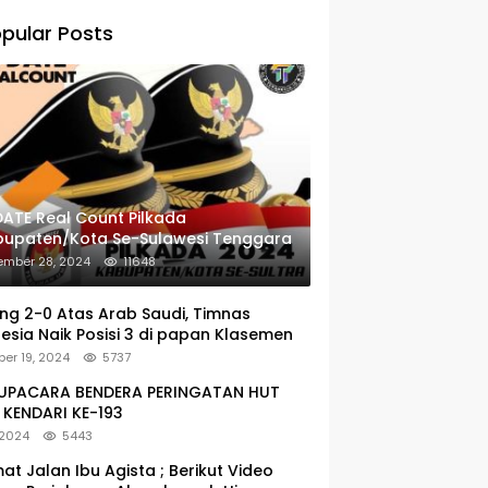
pular Posts
ATE Real Count Pilkada
bupaten/Kota Se-Sulawesi Tenggara
ember 28, 2024
11648
g 2-0 Atas Arab Saudi, Timnas
esia Naik Posisi 3 di papan Klasemen
er 19, 2024
5737
: UPACARA BENDERA PERINGATAN HUT
KENDARI KE-193
 2024
5443
at Jalan Ibu Agista ; Berikut Video