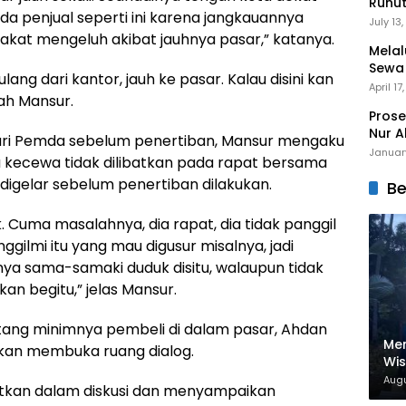
Runu
ada penjual seperti ini karena jangkauannya
Menuj
July 13
akat mengeluh akibat jauhnya pasar,” katanya.
Melal
Sewa
ang dari kantor, jauh ke pasar. Kalau disini kan
Mert
April 17
bah Mansur.
Prose
Nur A
ari Pemda sebelum penertiban, Mansur mengaku
Januar
a kecewa tidak dilibatkan pada rapat bersama
digelar sebelum penertiban dilakukan.
Be
Cuma masalahnya, dia rapat, dia tidak panggil
gilmi itu yang mau digusur misalnya, jadi
inya sama-samaki duduk disitu, walaupun tidak
 kan begitu,” jelas Mansur.
ang minimnya pembeli di dalam pasar, Ahdan
Men
kan membuka ruang dialog.
Wi
Nam
Augu
ibatkan dalam diskusi dan menyampaikan
Dig