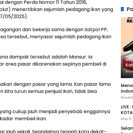
i dengan Perda Nomor 11 Tahun 2018,
Po
olut) menertibkan sejumlah pedagang ikan yang
07/05/2025).
dagangan dan bekerja sama dengan Satpol PP,
desa tersebut, menyasar sejumlah pedagang ikan
kena dampak tersebut adalah Mansur. Ia
UPD
ar area pasar dikarenakan sepinya pembeli di
Ka
Nov
samakan dengan pasar yang lama. Kan pasar lama
Menan
 kita turun semua penjual ikan, tidak bisa
Indon
Novemb
LIVE 
yang cukup jauh menjadi penyebab enggannya
KOTA 
kadar membeli ikan.
May 9,
Selam
r jauh sekali. Seandainya tengah kota dekat-