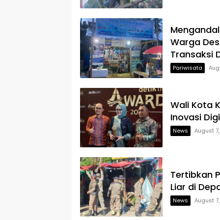
Mengandalk
Warga Des
Transaksi D
Pariwisata
Aug
Wali Kota 
Inovasi Dig
News
August 7
Tertibkan 
Liar di Dep
News
August 7