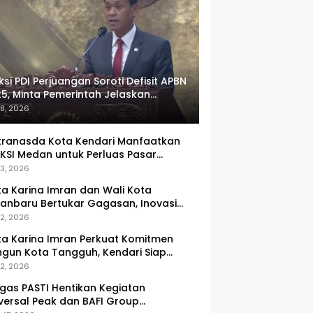
ksi PDI Perjuangan Soroti Defisit APBN
5, Minta Pemerintah Jelaskan
umlah Target yang Tak Tercapai
 8, 2026
ranasda Kota Kendari Manfaatkan
KSI Medan untuk Perluas Pasar
M, Tenun Lokal Jadi Primadona
 3, 2026
ka Karina Imran dan Wali Kota
anbaru Bertukar Gagasan, Inovasi
ingkatan PAD Jadi Fokus Diskusi
 2, 2026
ka Karina Imran Perkuat Komitmen
gun Kota Tangguh, Kendari Siap
dapi Tantangan Pangan dan
 2, 2026
ncana
gas PASTI Hentikan Kegiatan
versal Peak dan BAFI Group