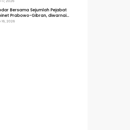
onesia
 17, 2026
dar Bersama Sejumlah Pejabat
inet Prabowo-Gibran, diwarnai
icuhan
 16, 2026