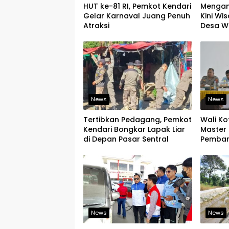
HUT ke-81 RI, Pemkot Kendari
Mengand
Gelar Karnaval Juang Penuh
Kini W
Atraksi
Desa W
Bisa M
Digital
News
News
Tertibkan Pedagang, Pemkot
Wali Ko
Kendari Bongkar Lapak Liar
Master 
di Depan Pasar Sentral
Pemban
News
News