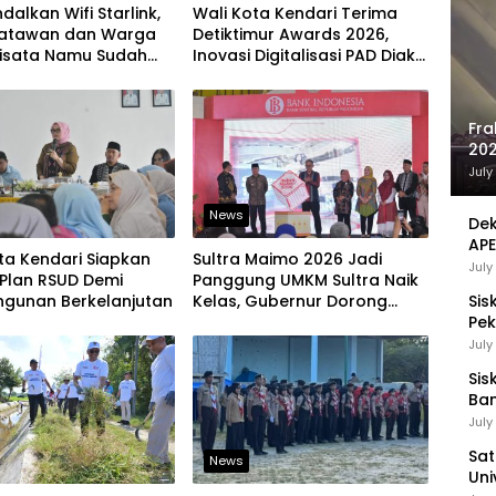
alkan Wifi Starlink,
Wali Kota Kendari Terima
isatawan dan Warga
Detiktimur Awards 2026,
isata Namu Sudah
Inovasi Digitalisasi PAD Diakui
engakses Transaksi
Tingkat Nasional
Fra
202
Sej
July
News
Dek
APE
ta Kendari Siapkan
Sultra Maimo 2026 Jadi
UMK
July
Plan RSUD Demi
Panggung UMKM Sultra Naik
gunan Berkelanjutan
Kelas, Gubernur Dorong
Sis
Produk Lokal Tembus Pasar
Pek
Ekspor
Pen
July
Sis
Ban
Ha
July
Be
Sat
News
Uni