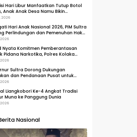
si Hari Libur Manfaatkan Tutup Botol
, Anak Anak Desa Namu Bikin
ngan Kunci Bernilai Ekonomi
, 2026
gati Hari Anak Nasional 2026, PIM Sultra
ng Perlindungan dan Pemenuhan Hak
Pesisir
, 2026
d Nyata Komitmen Pemberantasan
k Pidana Narkotika, Polres Kolaka
lkan Peredaran 3 Kg Sabu-Sabu
, 2026
nur Sultra Dorong Dukungan
akan dan Pendanaan Pusat untuk
embangan Kawasan Liangkobhori
, 2026
val Liangkobori Ke-4 Angkat Tradisi
ur Muna ke Panggung Dunia
, 2026
Berita Nasional