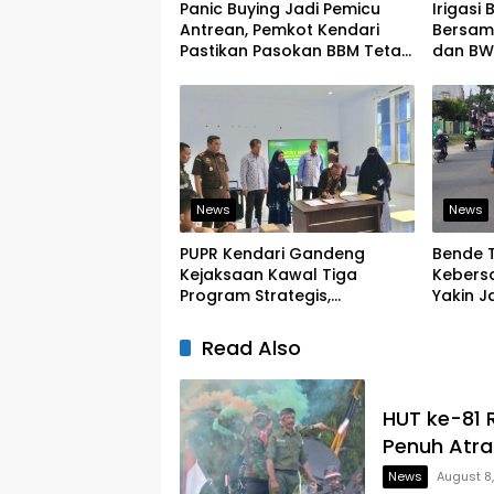
Panic Buying Jadi Pemicu
Irigasi
Antrean, Pemkot Kendari
Bersam
Pastikan Pasokan BBM Tetap
dan BWS
Aman
Ketaha
News
News
PUPR Kendari Gandeng
Bende 
Kejaksaan Kawal Tiga
Kebers
Program Strategis,
Yakin J
Tegaskan Komitmen Bangun
Kelurah
Infrastruktur Berintegritas
Read Also
HUT ke-81 
Penuh Atra
News
August 8