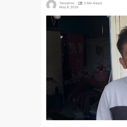
Teradmin
2 Min Read
May 8, 2025