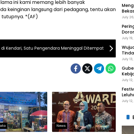
Selama ini kami memang lebih banyak
Mengi
 ada keinginan langsung dari pedagang, tentu akan
Bekas
tutupnya. *(AF)
Gantu
July 26
Perin
Doro
Anak 
July 19
Wuju
 di Kendari, Satu Pengendara Meninggal Ditempat
Tinda
Gaga
July 13
Guber
Kebij
Peng
July 12
Festi
Leluh
July 12
sata
News