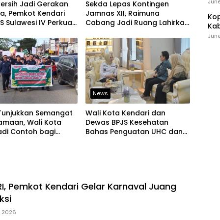
Ind
June
 Bersih Jadi Gerakan
Sekda Lepas Kontingen
a, Pemkot Kendari
Jamnas XII, Raimuna
Kop
 Sulawesi IV Perkuat
Cabang Jadi Ruang Lahirkan
Kab
nan Pangan
Pramuka Kreatif dan Berjiwa
Ker
June
Pemimpin
News
Tunjukkan Semangat
Wali Kota Kendari dan
amaan, Wali Kota
Dewas BPJS Kesehatan
adi Contoh bagi
Bahas Penguatan UHC dan
an Lain
Peningkatan Layanan
Kesehatan
RI, Pemkot Kendari Gelar Karnaval Juang
ksi
, 2026