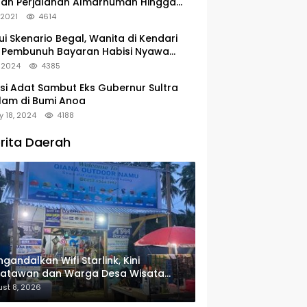
tan Perjalanan Almarhumah Hingga
u Peristirahatan Terakhir
, 2021
4614
ui Skenario Begal, Wanita di Kendari
 Pembunuh Bayaran Habisi Nyawa
uanya
, 2024
4385
si Adat Sambut Eks Gubernur Sultra
lam di Bumi Anoa
y 18, 2024
4188
rita Daerah
gandalkan Wifi Starlink, Kini
satawan dan Warga Desa Wisata
u Sudah Bisa Mengakses Transaksi
st 8, 2026
ital