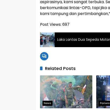
aspirasinya, kami sangat terbuka. 
berkomunikasi lintas-OPD, tapi jika
kami tampung dan pertimbangkan,” 
Post Views:
697
Laka Lantas Dua Sepeda Motor
Related Posts
News
Pariwi