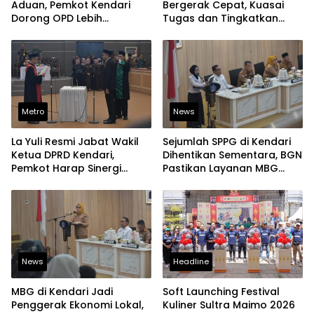
Aduan, Pemkot Kendari
Bergerak Cepat, Kuasai
Dorong OPD Lebih
Tugas dan Tingkatkan
Responsif Tangani
Kinerja Pelayanan
Laporan Warga
Metro
News
La Yuli Resmi Jabat Wakil
Sejumlah SPPG di Kendari
Ketua DPRD Kendari,
Dihentikan Sementara, BGN
Pemkot Harap Sinergi
Pastikan Layanan MBG
Eksekutif-Legislatif Kian
Tetap Berjalan
Solid
News
Headline
MBG di Kendari Jadi
Soft Launching Festival
Penggerak Ekonomi Lokal,
Kuliner Sultra Maimo 2026