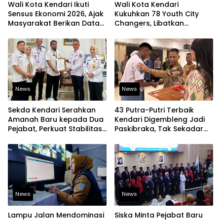
Wali Kota Kendari Ikuti
Wali Kota Kendari
Sensus Ekonomi 2026, Ajak
Kukuhkan 78 Youth City
Masyarakat Berikan Data
Changers, Libatkan
yang Jujur
Generasi Muda Dorong
Perubahan Kota
News
News
Sekda Kendari Serahkan
43 Putra-Putri Terbaik
Amanah Baru kepada Dua
Kendari Digembleng Jadi
Pejabat, Perkuat Stabilitas
Paskibraka, Tak Sekadar
Organisasi Pemerintahan
Latihan Baris-Berbaris
News
News
Lampu Jalan Mendominasi
Siska Minta Pejabat Baru