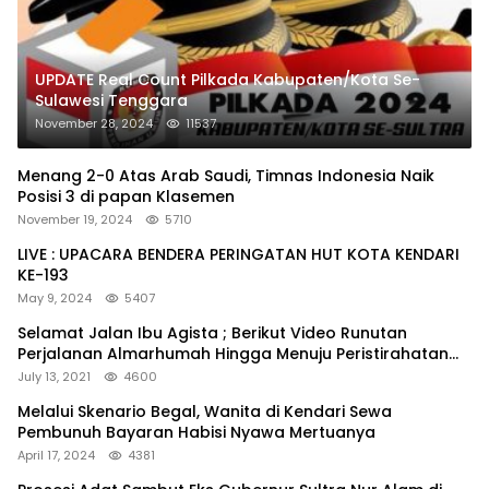
UPDATE Real Count Pilkada Kabupaten/Kota Se-
Sulawesi Tenggara
November 28, 2024
11537
Menang 2-0 Atas Arab Saudi, Timnas Indonesia Naik
Posisi 3 di papan Klasemen
November 19, 2024
5710
LIVE : UPACARA BENDERA PERINGATAN HUT KOTA KENDARI
KE-193
May 9, 2024
5407
Selamat Jalan Ibu Agista ; Berikut Video Runutan
Perjalanan Almarhumah Hingga Menuju Peristirahatan
Terakhir
July 13, 2021
4600
Melalui Skenario Begal, Wanita di Kendari Sewa
Pembunuh Bayaran Habisi Nyawa Mertuanya
April 17, 2024
4381