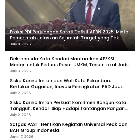
Fraksi PDI Perjuangan Soroti Defisit APBN 2025, Minta
Pemerintah Jelaskan Sejumlah Target yang Tak
Tercapai
July 8, 2026
Dekranasda Kota Kendari Manfaatkan APEKSI
Medan untuk Perluas Pasar UMKM, Tenun Lokal Jadi
Primadona
July 3, 2026
Siska Karina Imran dan Wali Kota Pekanbaru
Bertukar Gagasan, Inovasi Peningkatan PAD Jadi
Fokus Diskusi
July 2, 2026
Siska Karina Imran Perkuat Komitmen Bangun Kota
Tangguh, Kendari Siap Hadapi Tantangan Pangan
dan Bencana
July 2, 2026
Satgas PASTI Hentikan Kegiatan Universal Peak dan
BAFI Group Indonesia
June 17, 2026