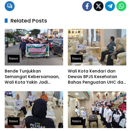
Related Posts
News
News
Bende Tunjukkan
Wali Kota Kendari dan
Semangat Kebersamaan,
Dewas BPJS Kesehatan
Wali Kota Yakin Jadi
Bahas Penguatan UHC dan
Contoh bagi Kelurahan
Peningkatan Layanan
Lain
Kesehatan
News
News