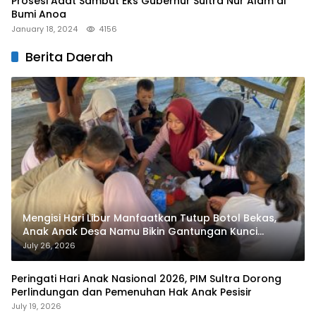
Prosesi Adat Sambut Eks Gubernur Sultra Nur Alam di
Bumi Anoa
January 18, 2024
4156
Berita Daerah
Mengisi Hari Libur Manfaatkan Tutup Botol Bekas,
Anak Anak Desa Namu Bikin Gantungan Kunci
Bernilai Ekonomi
July 26, 2026
Peringati Hari Anak Nasional 2026, PIM Sultra Dorong
Perlindungan dan Pemenuhan Hak Anak Pesisir
July 19, 2026