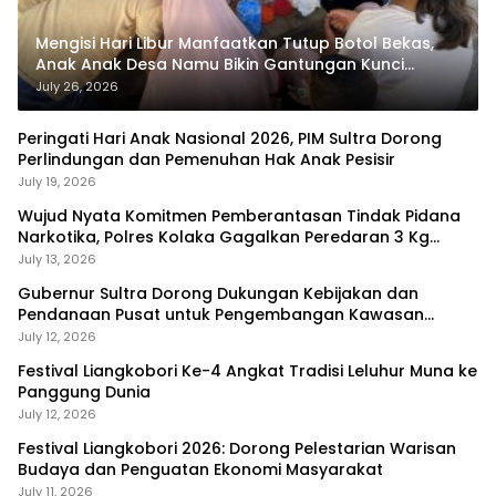
Mengisi Hari Libur Manfaatkan Tutup Botol Bekas,
Anak Anak Desa Namu Bikin Gantungan Kunci
Bernilai Ekonomi
July 26, 2026
Peringati Hari Anak Nasional 2026, PIM Sultra Dorong
Perlindungan dan Pemenuhan Hak Anak Pesisir
July 19, 2026
Wujud Nyata Komitmen Pemberantasan Tindak Pidana
Narkotika, Polres Kolaka Gagalkan Peredaran 3 Kg
Sabu-Sabu
July 13, 2026
Gubernur Sultra Dorong Dukungan Kebijakan dan
Pendanaan Pusat untuk Pengembangan Kawasan
Liangkobhori
July 12, 2026
Festival Liangkobori Ke-4 Angkat Tradisi Leluhur Muna ke
Panggung Dunia
July 12, 2026
Festival Liangkobori 2026: Dorong Pelestarian Warisan
Budaya dan Penguatan Ekonomi Masyarakat
July 11, 2026