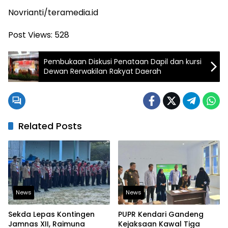
Novrianti/teramedia.id
Post Views:
528
Pembukaan Diskusi Penataan Dapil dan kursi
Dewan Rerwakilan Rakyat Daerah
Related Posts
News
News
Sekda Lepas Kontingen
PUPR Kendari Gandeng
Jamnas XII, Raimuna
Kejaksaan Kawal Tiga