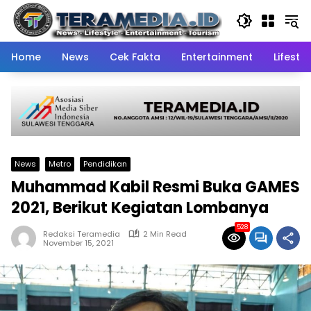
Skip
to
content
Home
News
Cek Fakta
Entertainment
Lifestyl
News
Metro
Pendidikan
Muhammad Kabil Resmi Buka GAMES
2021, Berikut Kegiatan Lombanya
528
Redaksi Teramedia
2 Min Read
November 15, 2021