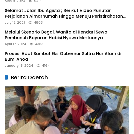
May 9, 2024
5415
Selamat Jalan Ibu Agista ; Berikut Video Runutan
Perjalanan Almarhumah Hingga Menuju Peristirahatan
Terakhir
July 13, 2021
4603
Melalui Skenario Begal, Wanita di Kendari Sewa
Pembunuh Bayaran Habisi Nyawa Mertuanya
April 17, 2024
4383
Prosesi Adat Sambut Eks Gubernur Sultra Nur Alam di
Bumi Anoa
January 18, 2024
4164
Berita Daerah