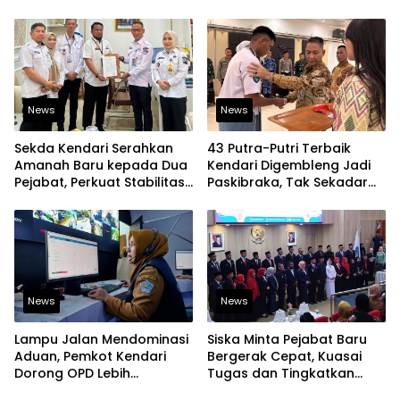
yang Jujur
Generasi Muda Dorong
Perubahan Kota
News
News
Sekda Kendari Serahkan
43 Putra-Putri Terbaik
Amanah Baru kepada Dua
Kendari Digembleng Jadi
Pejabat, Perkuat Stabilitas
Paskibraka, Tak Sekadar
Organisasi Pemerintahan
Latihan Baris-Berbaris
News
News
Lampu Jalan Mendominasi
Siska Minta Pejabat Baru
Aduan, Pemkot Kendari
Bergerak Cepat, Kuasai
Dorong OPD Lebih
Tugas dan Tingkatkan
Responsif Tangani
Kinerja Pelayanan