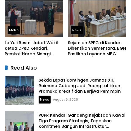
Laporan Warga
Metro
News
La Yuli Resmi Jabat Wakil
Sejumlah SPPG di Kendari
Ketua DPRD Kendari,
Dihentikan Sementara, BGN
Pemkot Harap Sinergi
Pastikan Layanan MBG
Eksekutif-Legislatif Kian
Tetap Berjalan
Solid
Read Also
Sekda Lepas Kontingen Jamnas XII,
Raimuna Cabang Jadi Ruang Lahirkan
Pramuka Kreatif dan Berjiwa Pemimpin
News
August 6, 2026
PUPR Kendari Gandeng Kejaksaan Kawal
Tiga Program Strategis, Tegaskan
Komitmen Bangun Infrastruktur