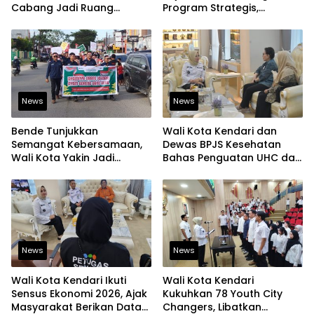
Cabang Jadi Ruang
Program Strategis,
Lahirkan Pramuka Kreatif
Tegaskan Komitmen
dan Berjiwa Pemimpin
Bangun Infrastruktur
Berintegritas
News
News
Bende Tunjukkan
Wali Kota Kendari dan
Semangat Kebersamaan,
Dewas BPJS Kesehatan
Wali Kota Yakin Jadi
Bahas Penguatan UHC dan
Contoh bagi Kelurahan
Peningkatan Layanan
Lain
Kesehatan
News
News
Wali Kota Kendari Ikuti
Wali Kota Kendari
Sensus Ekonomi 2026, Ajak
Kukuhkan 78 Youth City
Masyarakat Berikan Data
Changers, Libatkan