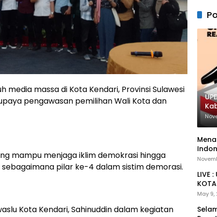
Po
 media massa di Kota Kendari, Provinsi Sulawesi
UPD
m upaya pengawasan pemilihan Wali Kota dan
Ka
Nov
Menan
Indon
 yang mampu menjaga iklim demokrasi hingga
Novemb
 sebagaimana pilar ke-4 dalam sistim demorasi.
LIVE 
KOTA 
May 9,
aslu Kota Kendari, Sahinuddin dalam kegiatan
Selam