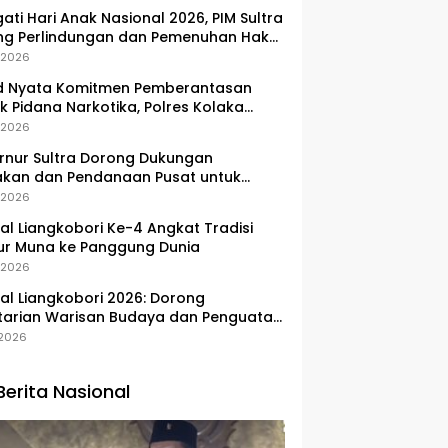
gati Hari Anak Nasional 2026, PIM Sultra
ng Perlindungan dan Pemenuhan Hak
Pesisir
, 2026
d Nyata Komitmen Pemberantasan
k Pidana Narkotika, Polres Kolaka
lkan Peredaran 3 Kg Sabu-Sabu
, 2026
nur Sultra Dorong Dukungan
akan dan Pendanaan Pusat untuk
embangan Kawasan Liangkobhori
, 2026
val Liangkobori Ke-4 Angkat Tradisi
ur Muna ke Panggung Dunia
, 2026
val Liangkobori 2026: Dorong
tarian Warisan Budaya dan Penguatan
omi Masyarakat
, 2026
Berita Nasional