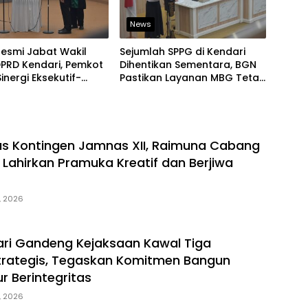
News
 Resmi Jabat Wakil
Sejumlah SPPG di Kendari
PRD Kendari, Pemkot
Dihentikan Sementara, BGN
inergi Eksekutif-
Pastikan Layanan MBG Tetap
if Kian Solid
Berjalan
s Kontingen Jamnas XII, Raimuna Cabang
 Lahirkan Pramuka Kreatif dan Berjiwa
, 2026
ri Gandeng Kejaksaan Kawal Tiga
trategis, Tegaskan Komitmen Bangun
ur Berintegritas
, 2026