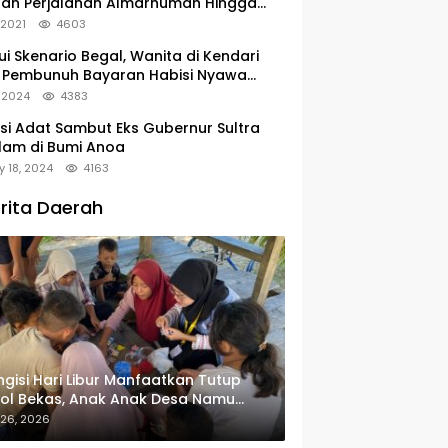
tan Perjalanan Almarhumah Hingga
u Peristirahatan Terakhir
, 2021
4603
ui Skenario Begal, Wanita di Kendari
 Pembunuh Bayaran Habisi Nyawa
uanya
, 2024
4383
si Adat Sambut Eks Gubernur Sultra
lam di Bumi Anoa
y 18, 2024
4163
rita Daerah
gisi Hari Libur Manfaatkan Tutup
ol Bekas, Anak Anak Desa Namu
in Gantungan Kunci Bernilai Ekonomi
 26, 2026