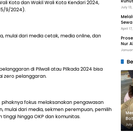
Runu
ali Kota dan Wakil Wali Kota Kendari 2024,
Menuj
July 13
(25/9/2024).
Melal
Sewa
Mert
April 17
ia, mulai dari media cetak, media online, dan
Prose
Nur A
Januar
Be
langgaran di Pilwali atau Pilkada 2024 bisa
ai zero pelanggaran.
e, pihaknya fokus melaksanakan pengawasan
n, mulai dari media, sekmen perempuan, pemilih
Men
 tinggi hingga OKP dan komunitas.
Bot
Bik
July