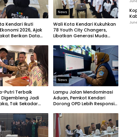
Ind
June
Kop
News
Kab
Ker
June
ta Kendari Ikuti
Wali Kota Kendari Kukuhkan
Ekonomi 2026, Ajak
78 Youth City Changers,
akat Berikan Data
Libatkan Generasi Muda
jur
Dorong Perubahan Kota
News
a-Putri Terbaik
Lampu Jalan Mendominasi
i Digembleng Jadi
Aduan, Pemkot Kendari
aka, Tak Sekadar
Dorong OPD Lebih Responsif
 Baris-Berbaris
Tangani Laporan Warga