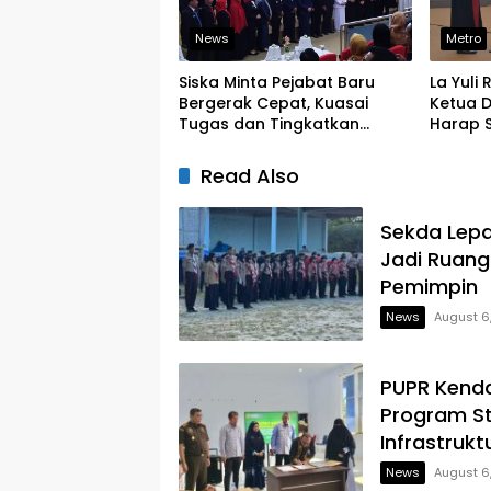
News
Metro
Siska Minta Pejabat Baru
La Yuli
Bergerak Cepat, Kuasai
Ketua D
Tugas dan Tingkatkan
Harap S
Kinerja Pelayanan
Legislat
Read Also
Sekda Lepa
Jadi Ruang
Pemimpin
News
August 6
PUPR Kenda
Program S
Infrastrukt
News
August 6