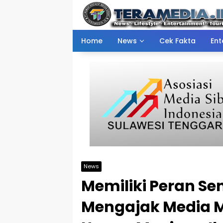
Skip
to
content
Home
News
Cek Fakta
Ent
News
Memiliki Peran Se
Mengajak Media M