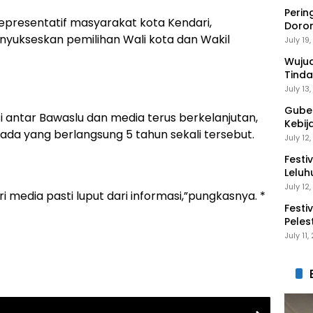
Perin
epresentatif masyarakat kota Kendari,
Doro
ukseskan pemilihan Wali kota dan Wakil
Anak 
July 19
Wuju
Tinda
Gaga
July 13
Guber
i antar Bawaslu dan media terus berkelanjutan,
Kebij
ada yang berlangsung 5 tahun sekali tersebut.
Peng
July 12
Festi
Leluh
July 12
 media pasti luput dari informasi,”pungkasnya. *
Festi
Peles
Ekon
July 11