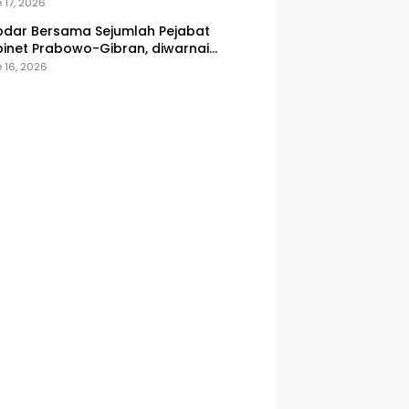
onesia
 17, 2026
dar Bersama Sejumlah Pejabat
inet Prabowo-Gibran, diwarnai
icuhan
 16, 2026