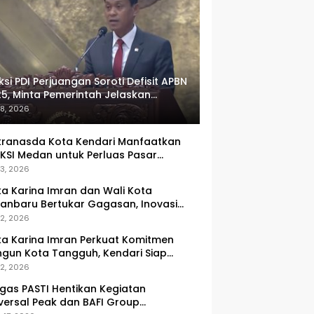
ksi PDI Perjuangan Soroti Defisit APBN
5, Minta Pemerintah Jelaskan
umlah Target yang Tak Tercapai
 8, 2026
ranasda Kota Kendari Manfaatkan
KSI Medan untuk Perluas Pasar
M, Tenun Lokal Jadi Primadona
 3, 2026
ka Karina Imran dan Wali Kota
anbaru Bertukar Gagasan, Inovasi
ingkatan PAD Jadi Fokus Diskusi
 2, 2026
ka Karina Imran Perkuat Komitmen
gun Kota Tangguh, Kendari Siap
dapi Tantangan Pangan dan
 2, 2026
ncana
gas PASTI Hentikan Kegiatan
versal Peak dan BAFI Group