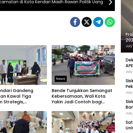
camatan di Kota Kendari Masih Rawan Politik Uang
Fra
202
Sej
July
Dek
APE
UMK
July
News
Sis
Pek
endari Gandeng
Bende Tunjukkan Semangat
Pen
July
aan Kawal Tiga
Kebersamaan, Wali Kota
Sis
 Strategis,
Yakin Jadi Contoh bagi
Ban
an Komitmen Bangun
Kelurahan Lain
Ha
ruktur Berintegritas
July
Be
Sat
Uni