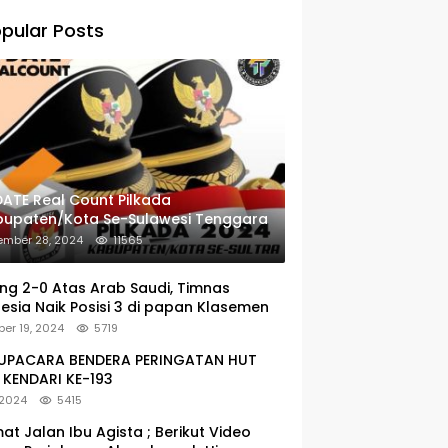
pular Posts
ATE Real Count Pilkada
bupaten/Kota Se-Sulawesi Tenggara
ember 28, 2024
11565
g 2-0 Atas Arab Saudi, Timnas
esia Naik Posisi 3 di papan Klasemen
er 19, 2024
5719
: UPACARA BENDERA PERINGATAN HUT
KENDARI KE-193
 2024
5415
at Jalan Ibu Agista ; Berikut Video