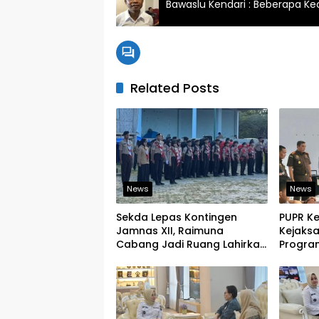
Bawaslu Kendari : Beberapa Ke
Related Posts
News
News
Sekda Lepas Kontingen
PUPR K
Jamnas XII, Raimuna
Kejaks
Cabang Jadi Ruang Lahirkan
Program
Pramuka Kreatif dan Berjiwa
Tegask
Pemimpin
Infrast