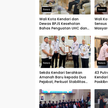
News
News
Wali Kota Kendari dan
Wali Ko
Dewas BPJS Kesehatan
Sensus 
Bahas Penguatan UHC dan
Masyar
Peningkatan Layanan
yang Ju
Kesehatan
News
News
Sekda Kendari Serahkan
43 Putr
Amanah Baru kepada Dua
Kendar
Pejabat, Perkuat Stabilitas
Paskibr
Organisasi Pemerintahan
Latihan