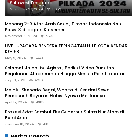
Sulawesi Tenggara
November 28, 2024
11652
Menang 2-0 Atas Arab Saudi, Timnas Indonesia Naik
Posisi 3 di papan Klasemen
November 19, 2024
5738
LIVE : UPACARA BENDERA PERINGATAN HUT KOTA KENDARI
KE-193
May 9, 2024
5444
Selamat Jalan Ibu Agista ; Berikut Video Runutan
Perjalanan Almarhumah Hingga Menuju Peristirahatan
Terakhir
July 13, 2021
4616
Melalui Skenario Begal, Wanita di Kendari Sewa
Pembunuh Bayaran Habisi Nyawa Mertuanya
April 17, 2024
4385
Prosesi Adat Sambut Eks Gubernur Sultra Nur Alam di
Bumi Anoa
January 18, 2024
4189
Berita Daerah