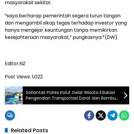
masyarakat sekitar.
“saya berharap pemerintah segera turun tangan
dan mengambil sikap tegas terhadap investor yang
hanya mengejar keuntungan tanpa memikirkan
kesejahteraan masyarakat,” pungkasnya.*(DW)
Editor:NZ
Post Views:
1,022
Satlantas Polres Kolut Gelar Wisata Edukasi
Pengenalan Transportasi Darat dan Rambu
Lalu Lintas Kepada Anak-anak TK
Related Posts