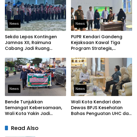
News
News
Sekda Lepas Kontingen
PUPR Kendari Gandeng
Jamnas XII, Raimuna
Kejaksaan Kawal Tiga
Cabang Jadi Ruang
Program Strategis,
Lahirkan Pramuka Kreatif
Tegaskan Komitmen
dan Berjiwa Pemimpin
Bangun Infrastruktur
Berintegritas
News
News
Bende Tunjukkan
Wali Kota Kendari dan
Semangat Kebersamaan,
Dewas BPJS Kesehatan
Wali Kota Yakin Jadi
Bahas Penguatan UHC dan
Contoh bagi Kelurahan
Peningkatan Layanan
Lain
Kesehatan
Read Also