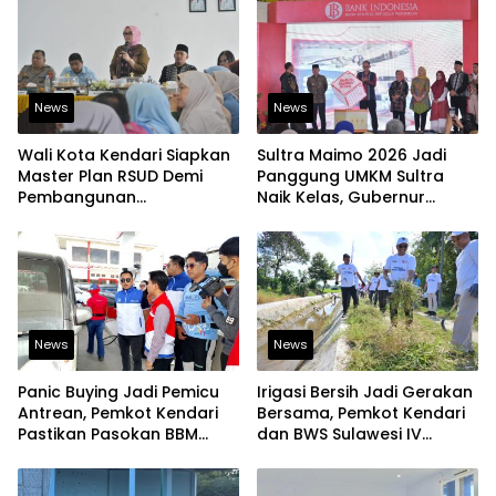
News
News
Wali Kota Kendari Siapkan
Sultra Maimo 2026 Jadi
Master Plan RSUD Demi
Panggung UMKM Sultra
Pembangunan
Naik Kelas, Gubernur
Berkelanjutan
Dorong Produk Lokal
Tembus Pasar Ekspor
News
News
Panic Buying Jadi Pemicu
Irigasi Bersih Jadi Gerakan
Antrean, Pemkot Kendari
Bersama, Pemkot Kendari
Pastikan Pasokan BBM
dan BWS Sulawesi IV
Tetap Aman
Perkuat Ketahanan
Pangan