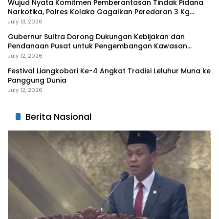
Wujud Nyata Komitmen Pemberantasan Tindak Pidana
Narkotika, Polres Kolaka Gagalkan Peredaran 3 Kg
Sabu-Sabu
July 13, 2026
Gubernur Sultra Dorong Dukungan Kebijakan dan
Pendanaan Pusat untuk Pengembangan Kawasan
Liangkobhori
July 12, 2026
Festival Liangkobori Ke-4 Angkat Tradisi Leluhur Muna ke
Panggung Dunia
July 12, 2026
Berita Nasional