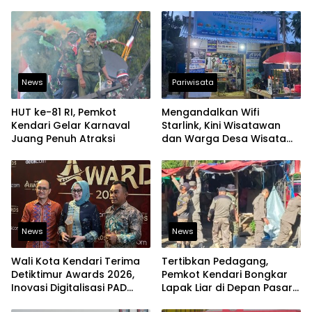
News
Pariwisata
HUT ke-81 RI, Pemkot
Mengandalkan Wifi
Kendari Gelar Karnaval
Starlink, Kini Wisatawan
Juang Penuh Atraksi
dan Warga Desa Wisata
Namu Sudah Bisa
Mengakses Transaksi
Digital
News
News
Wali Kota Kendari Terima
Tertibkan Pedagang,
Detiktimur Awards 2026,
Pemkot Kendari Bongkar
Inovasi Digitalisasi PAD
Lapak Liar di Depan Pasar
Diakui Tingkat Nasional
Sentral