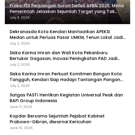
Fraksi PDI Perjuangan Soroti Defisit APBN 2025, Minta
Pemerintah Jelaskan Sejumlah Target yang Tak
Tercapai
July 8, 2026
Dekranasda Kota Kendari Manfaatkan APEKSI
Medan untuk Perluas Pasar UMKM, Tenun Lokal Jadi
Primadona
July 3, 2026
Siska Karina Imran dan Wali Kota Pekanbaru
Bertukar Gagasan, Inovasi Peningkatan PAD Jadi
Fokus Diskusi
July 2, 2026
Siska Karina Imran Perkuat Komitmen Bangun Kota
Tangguh, Kendari Siap Hadapi Tantangan Pangan
dan Bencana
July 2, 2026
Satgas PASTI Hentikan Kegiatan Universal Peak dan
BAFI Group Indonesia
June 17, 2026
Kopdar Bersama Sejumlah Pejabat Kabinet
Prabowo-Gibran, diwarnai Kericuhan
June 16, 2026