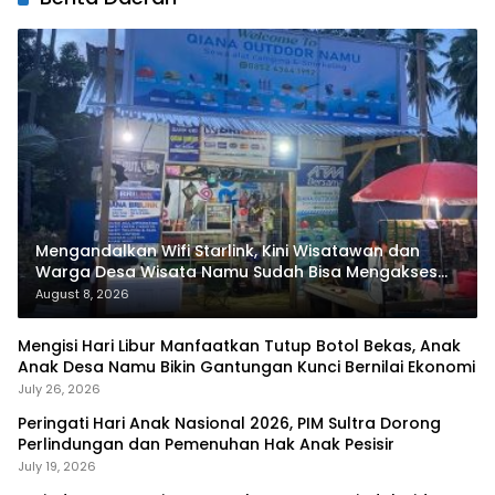
Mengandalkan Wifi Starlink, Kini Wisatawan dan
Warga Desa Wisata Namu Sudah Bisa Mengakses
Transaksi Digital
August 8, 2026
Mengisi Hari Libur Manfaatkan Tutup Botol Bekas, Anak
Anak Desa Namu Bikin Gantungan Kunci Bernilai Ekonomi
July 26, 2026
Peringati Hari Anak Nasional 2026, PIM Sultra Dorong
Perlindungan dan Pemenuhan Hak Anak Pesisir
July 19, 2026