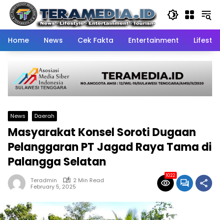
Skip
to
content
Home
News
Cek Fakta
Entertainment
Lifestyl
News
Daerah
Masyarakat Konsel Soroti Dugaan
Pelanggaran PT Jagad Raya Tama di
Palangga Selatan
1022
Teradmin
2 Min Read
February 5, 2025