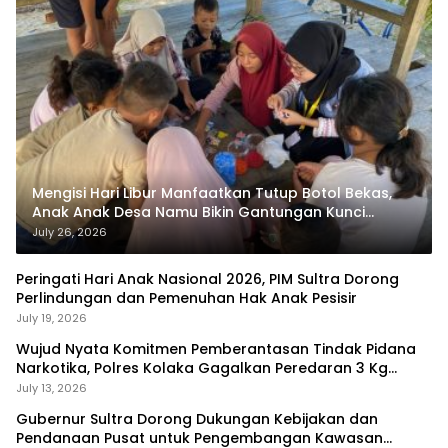
Mengisi Hari Libur Manfaatkan Tutup Botol Bekas,
Anak Anak Desa Namu Bikin Gantungan Kunci
Bernilai Ekonomi
July 26, 2026
Peringati Hari Anak Nasional 2026, PIM Sultra Dorong
Perlindungan dan Pemenuhan Hak Anak Pesisir
July 19, 2026
Wujud Nyata Komitmen Pemberantasan Tindak Pidana
Narkotika, Polres Kolaka Gagalkan Peredaran 3 Kg
Sabu-Sabu
July 13, 2026
Gubernur Sultra Dorong Dukungan Kebijakan dan
Pendanaan Pusat untuk Pengembangan Kawasan