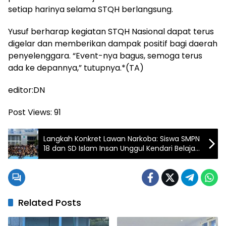
setiap harinya selama STQH berlangsung.
Yusuf berharap kegiatan STQH Nasional dapat terus
digelar dan memberikan dampak positif bagi daerah
penyelenggara. “Event-nya bagus, semoga terus
ada ke depannya,” tutupnya.*(TA)
editor:DN
Post Views:
91
Langkah Konkret Lawan Narkoba: Siswa SMPN
18 dan SD Islam Insan Unggul Kendari Belajar
Nyata di BNNP Sultra
Related Posts