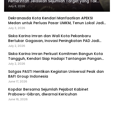
Pemerintah Jelaskan Sejumlah Target yang Tak
Tercapai
July 8, 2026
Dekranasda Kota Kendari Manfaatkan APEKSI
Medan untuk Perluas Pasar UMKM, Tenun Lokal Jadi
Primadona
July 3, 2026
Siska Karina Imran dan Wali Kota Pekanbaru
Bertukar Gagasan, Inovasi Peningkatan PAD Jadi
Fokus Diskusi
July 2, 2026
Siska Karina Imran Perkuat Komitmen Bangun Kota
Tangguh, Kendari Siap Hadapi Tantangan Pangan
dan Bencana
July 2, 2026
Satgas PASTI Hentikan Kegiatan Universal Peak dan
BAFI Group Indonesia
June 17, 2026
Kopdar Bersama Sejumlah Pejabat Kabinet
Prabowo-Gibran, diwarnai Kericuhan
June 16, 2026