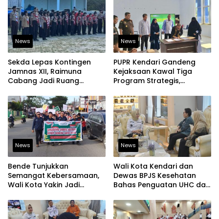
News
News
Sekda Lepas Kontingen
PUPR Kendari Gandeng
Jamnas XII, Raimuna
Kejaksaan Kawal Tiga
Cabang Jadi Ruang
Program Strategis,
Lahirkan Pramuka Kreatif
Tegaskan Komitmen
dan Berjiwa Pemimpin
Bangun Infrastruktur
Berintegritas
News
News
Bende Tunjukkan
Wali Kota Kendari dan
Semangat Kebersamaan,
Dewas BPJS Kesehatan
Wali Kota Yakin Jadi
Bahas Penguatan UHC dan
Contoh bagi Kelurahan
Peningkatan Layanan
Lain
Kesehatan