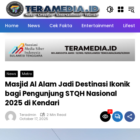
Skip
to
content
Home
News
Cek Fakta
Entertainment
Lifestyl
News
Metro
Masjid Al Alam Jadi Destinasi Ikonik
bagi Pengunjung STQH Nasional
2025 di Kendari
91
Teradmin
2 Min Read
October 17, 2025