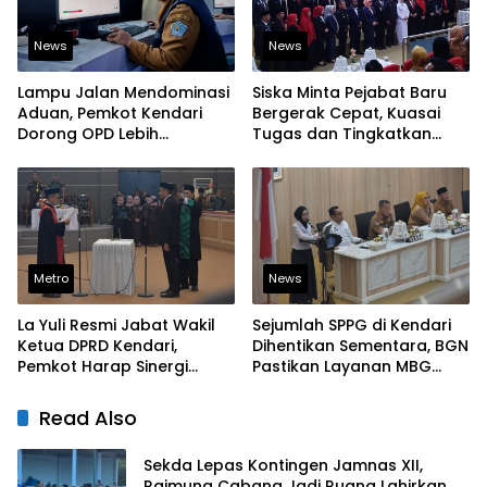
News
News
Lampu Jalan Mendominasi
Siska Minta Pejabat Baru
Aduan, Pemkot Kendari
Bergerak Cepat, Kuasai
Dorong OPD Lebih
Tugas dan Tingkatkan
Responsif Tangani
Kinerja Pelayanan
Laporan Warga
Metro
News
La Yuli Resmi Jabat Wakil
Sejumlah SPPG di Kendari
Ketua DPRD Kendari,
Dihentikan Sementara, BGN
Pemkot Harap Sinergi
Pastikan Layanan MBG
Eksekutif-Legislatif Kian
Tetap Berjalan
Solid
Read Also
Sekda Lepas Kontingen Jamnas XII,
Raimuna Cabang Jadi Ruang Lahirkan