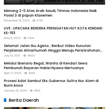
Menang 2-0 Atas Arab Saudi, Timnas Indonesia Naik
Posisi 3 di papan Klasemen
November 19, 2024
5718
LIVE : UPACARA BENDERA PERINGATAN HUT KOTA KENDARI
KE-193
May 9, 2024
5414
Selamat Jalan Ibu Agista ; Berikut Video Runutan
Perjalanan Almarhumah Hingga Menuju Peristirahatan
Terakhir
July 13, 2021
4603
Melalui Skenario Begal, Wanita di Kendari Sewa
Pembunuh Bayaran Habisi Nyawa Mertuanya
April 17, 2024
4383
Prosesi Adat Sambut Eks Gubernur Sultra Nur Alam di
Bumi Anoa
January 18, 2024
4162
Berita Daerah