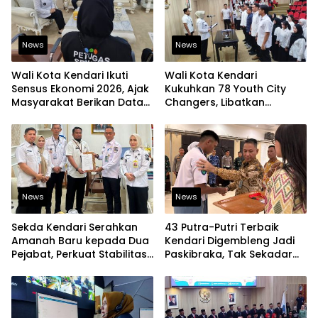
News
News
Wali Kota Kendari Ikuti
Wali Kota Kendari
Sensus Ekonomi 2026, Ajak
Kukuhkan 78 Youth City
Masyarakat Berikan Data
Changers, Libatkan
yang Jujur
Generasi Muda Dorong
Perubahan Kota
News
News
Sekda Kendari Serahkan
43 Putra-Putri Terbaik
Amanah Baru kepada Dua
Kendari Digembleng Jadi
Pejabat, Perkuat Stabilitas
Paskibraka, Tak Sekadar
Organisasi Pemerintahan
Latihan Baris-Berbaris