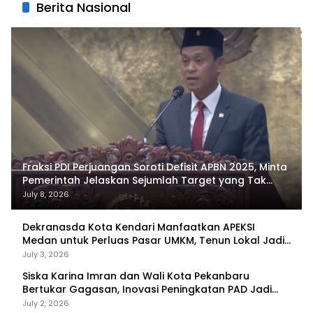
Berita Nasional
Fraksi PDI Perjuangan Soroti Defisit APBN 2025, Minta
Pemerintah Jelaskan Sejumlah Target yang Tak
Tercapai
July 8, 2026
Dekranasda Kota Kendari Manfaatkan APEKSI
Medan untuk Perluas Pasar UMKM, Tenun Lokal Jadi
Primadona
July 3, 2026
Siska Karina Imran dan Wali Kota Pekanbaru
Bertukar Gagasan, Inovasi Peningkatan PAD Jadi
Fokus Diskusi
July 2, 2026