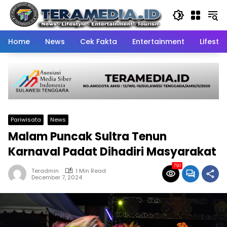
Skip
to
content
Home
News
Cek Fakta
Entertainment
Lifestyl
Pariwisata
News
Malam Puncak Sultra Tenun
Karnaval Padat Dihadiri Masyarakat
791
Teradmin
1 Min Read
December 7, 2024