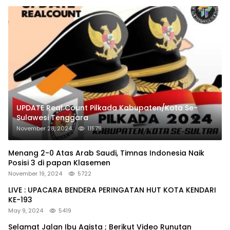
UPDATE Real Count Pilkada Kabupaten/Kota Se-
Sulawesi Tenggara
November 28, 2024
11579
Menang 2-0 Atas Arab Saudi, Timnas Indonesia Naik
Posisi 3 di papan Klasemen
November 19, 2024
5722
LIVE : UPACARA BENDERA PERINGATAN HUT KOTA KENDARI
KE-193
May 9, 2024
5419
Selamat Jalan Ibu Agista ; Berikut Video Runutan