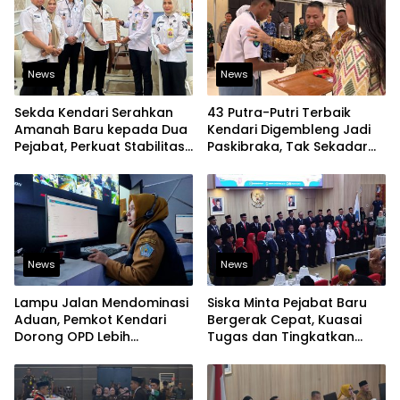
News
News
Sekda Kendari Serahkan
43 Putra-Putri Terbaik
Amanah Baru kepada Dua
Kendari Digembleng Jadi
Pejabat, Perkuat Stabilitas
Paskibraka, Tak Sekadar
Organisasi Pemerintahan
Latihan Baris-Berbaris
News
News
Lampu Jalan Mendominasi
Siska Minta Pejabat Baru
Aduan, Pemkot Kendari
Bergerak Cepat, Kuasai
Dorong OPD Lebih
Tugas dan Tingkatkan
Responsif Tangani
Kinerja Pelayanan
Laporan Warga