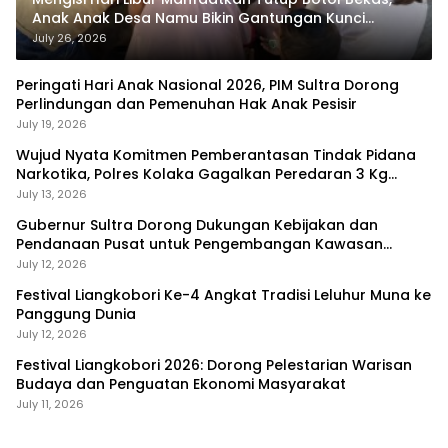
Anak Anak Desa Namu Bikin Gantungan Kunci
Bernilai Ekonomi
July 26, 2026
Peringati Hari Anak Nasional 2026, PIM Sultra Dorong
Perlindungan dan Pemenuhan Hak Anak Pesisir
July 19, 2026
Wujud Nyata Komitmen Pemberantasan Tindak Pidana
Narkotika, Polres Kolaka Gagalkan Peredaran 3 Kg
Sabu-Sabu
July 13, 2026
Gubernur Sultra Dorong Dukungan Kebijakan dan
Pendanaan Pusat untuk Pengembangan Kawasan
Liangkobhori
July 12, 2026
Festival Liangkobori Ke-4 Angkat Tradisi Leluhur Muna ke
Panggung Dunia
July 12, 2026
Festival Liangkobori 2026: Dorong Pelestarian Warisan
Budaya dan Penguatan Ekonomi Masyarakat
July 11, 2026