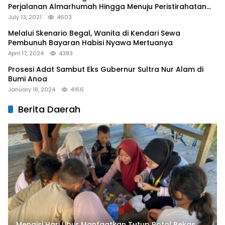
Perjalanan Almarhumah Hingga Menuju Peristirahatan
Terakhir
July 13, 2021
4603
Melalui Skenario Begal, Wanita di Kendari Sewa
Pembunuh Bayaran Habisi Nyawa Mertuanya
April 17, 2024
4383
Prosesi Adat Sambut Eks Gubernur Sultra Nur Alam di
Bumi Anoa
January 18, 2024
4166
Berita Daerah
Mengisi Hari Libur Manfaatkan Tutup Botol Bekas,