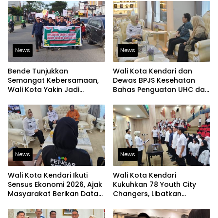
dan Berjiwa Pemimpin
Bangun Infrastruktur
Berintegritas
News
News
Bende Tunjukkan
Wali Kota Kendari dan
Semangat Kebersamaan,
Dewas BPJS Kesehatan
Wali Kota Yakin Jadi
Bahas Penguatan UHC dan
Contoh bagi Kelurahan
Peningkatan Layanan
Lain
Kesehatan
News
News
Wali Kota Kendari Ikuti
Wali Kota Kendari
Sensus Ekonomi 2026, Ajak
Kukuhkan 78 Youth City
Masyarakat Berikan Data
Changers, Libatkan
yang Jujur
Generasi Muda Dorong
Perubahan Kota