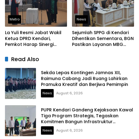
Metro
News
La Yuli Resmi Jabat Wakil
Sejumlah SPPG di Kendari
Ketua DPRD Kendari,
Dihentikan Sementara, BGN
Pemkot Harap Sinergi
Pastikan Layanan MBG
Eksekutif-Legislatif Kian
Tetap Berjalan
Solid
Read Also
Sekda Lepas Kontingen Jamnas XII,
Raimuna Cabang Jadi Ruang Lahirkan
Pramuka Kreatif dan Berjiwa Pemimpin
News
August 6, 2026
PUPR Kendari Gandeng Kejaksaan Kawal
Tiga Program Strategis, Tegaskan
Komitmen Bangun Infrastruktur
Berintegritas
News
August 6, 2026