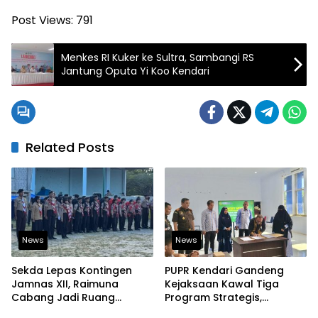
Post Views:
791
Menkes RI Kuker ke Sultra, Sambangi RS
Jantung Oputa Yi Koo Kendari
Related Posts
News
News
Sekda Lepas Kontingen
PUPR Kendari Gandeng
Jamnas XII, Raimuna
Kejaksaan Kawal Tiga
Cabang Jadi Ruang
Program Strategis,
Lahirkan Pramuka Kreatif
Tegaskan Komitmen