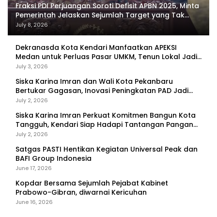
Fraksi PDI Perjuangan Soroti Defisit APBN 2025, Minta
Pemerintah Jelaskan Sejumlah Target yang Tak
Tercapai
July 8, 2026
Dekranasda Kota Kendari Manfaatkan APEKSI
Medan untuk Perluas Pasar UMKM, Tenun Lokal Jadi
Primadona
July 3, 2026
Siska Karina Imran dan Wali Kota Pekanbaru
Bertukar Gagasan, Inovasi Peningkatan PAD Jadi
Fokus Diskusi
July 2, 2026
Siska Karina Imran Perkuat Komitmen Bangun Kota
Tangguh, Kendari Siap Hadapi Tantangan Pangan
dan Bencana
July 2, 2026
Satgas PASTI Hentikan Kegiatan Universal Peak dan
BAFI Group Indonesia
June 17, 2026
Kopdar Bersama Sejumlah Pejabat Kabinet
Prabowo-Gibran, diwarnai Kericuhan
June 16, 2026