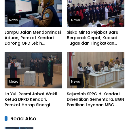
News
News
Lampu Jalan Mendominasi
Siska Minta Pejabat Baru
Aduan, Pemkot Kendari
Bergerak Cepat, Kuasai
Dorong OPD Lebih
Tugas dan Tingkatkan
Responsif Tangani
Kinerja Pelayanan
Laporan Warga
Metro
News
La Yuli Resmi Jabat Wakil
Sejumlah SPPG di Kendari
Ketua DPRD Kendari,
Dihentikan Sementara, BGN
Pemkot Harap Sinergi
Pastikan Layanan MBG
Eksekutif-Legislatif Kian
Tetap Berjalan
Solid
Read Also