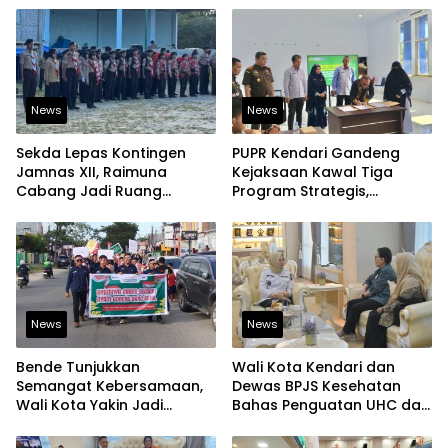
News
News
Sekda Lepas Kontingen
PUPR Kendari Gandeng
Jamnas XII, Raimuna
Kejaksaan Kawal Tiga
Cabang Jadi Ruang
Program Strategis,
Lahirkan Pramuka Kreatif
Tegaskan Komitmen
dan Berjiwa Pemimpin
Bangun Infrastruktur
Berintegritas
News
News
Bende Tunjukkan
Wali Kota Kendari dan
Semangat Kebersamaan,
Dewas BPJS Kesehatan
Wali Kota Yakin Jadi
Bahas Penguatan UHC dan
Contoh bagi Kelurahan
Peningkatan Layanan
Lain
Kesehatan