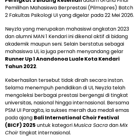
Peringkat 3 Bidang Kesenian
dalam Grand Final
Pemilihan Mahasiswa Berprestasi (Pilmapres) Batch
2 Fakultas Psikologi UI yang digelar pada 22 Mei 2026.
Neyzla yang merupakan mahasiswi angkatan 2023
dan alumni MAN 1 Kendari ini dikenal aktif di bidang
akademik maupun seni. Selain berstatus sebagai
mahasiswa UI, ia juga pernah menyandang gelar
Runner Up 1 Anandonoa Luale Kota Kendari
Tahun 2022
.
Keberhasilan tersebut tidak diraih secara instan.
Selama menempuh pendidikan di UI, Neyzla telah
mengoleksi berbagai prestasi bergengsi di tingkat
universitas, nasional hingga internasional. Bersama
PSM UI Paragita, ia sukses meraih dua medali emas
pada ajang
Bali International Choir Festival
(BICF) 2025
untuk kategori
Musica Sacra
dan
Mix
Choir
tingkat internasional.