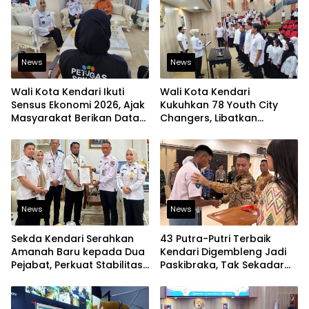
News
News
Wali Kota Kendari Ikuti
Wali Kota Kendari
Sensus Ekonomi 2026, Ajak
Kukuhkan 78 Youth City
Masyarakat Berikan Data
Changers, Libatkan
yang Jujur
Generasi Muda Dorong
Perubahan Kota
News
News
Sekda Kendari Serahkan
43 Putra-Putri Terbaik
Amanah Baru kepada Dua
Kendari Digembleng Jadi
Pejabat, Perkuat Stabilitas
Paskibraka, Tak Sekadar
Organisasi Pemerintahan
Latihan Baris-Berbaris