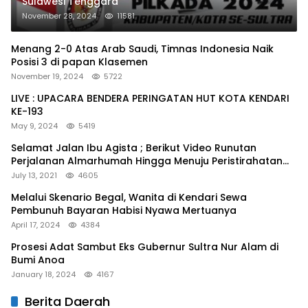
Sulawesi Tenggara
November 28, 2024
11581
Menang 2-0 Atas Arab Saudi, Timnas Indonesia Naik
Posisi 3 di papan Klasemen
November 19, 2024
5722
LIVE : UPACARA BENDERA PERINGATAN HUT KOTA KENDARI
KE-193
May 9, 2024
5419
Selamat Jalan Ibu Agista ; Berikut Video Runutan
Perjalanan Almarhumah Hingga Menuju Peristirahatan
Terakhir
July 13, 2021
4605
Melalui Skenario Begal, Wanita di Kendari Sewa
Pembunuh Bayaran Habisi Nyawa Mertuanya
April 17, 2024
4384
Prosesi Adat Sambut Eks Gubernur Sultra Nur Alam di
Bumi Anoa
January 18, 2024
4167
Berita Daerah