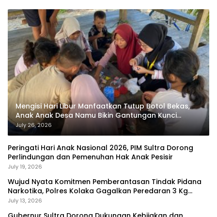
Mengisi Hari Libur Manfaatkan Tutup Botol Bekas,
Anak Anak Desa Namu Bikin Gantungan Kunci
Bernilai Ekonomi
July 26, 2026
Peringati Hari Anak Nasional 2026, PIM Sultra Dorong
Perlindungan dan Pemenuhan Hak Anak Pesisir
July 19, 2026
Wujud Nyata Komitmen Pemberantasan Tindak Pidana
Narkotika, Polres Kolaka Gagalkan Peredaran 3 Kg
Sabu-Sabu
July 13, 2026
Gubernur Sultra Dorong Dukungan Kebijakan dan