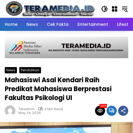
Skip
to
content
Home
News
Cek Fakta
Entertainment
Lifestyl
News
Pendidikan
Mahasiswi Asal Kendari Raih
Predikat Mahasiswa Berprestasi
Fakultas Psikologi UI
695
Teradmin
2 Min Read
May 24, 2026