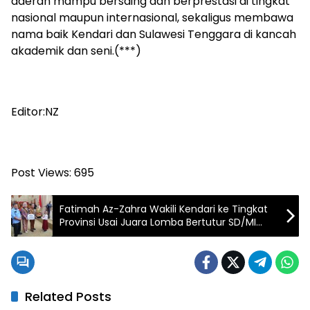
daerah mampu bersaing dan berprestasi di tingkat
nasional maupun internasional, sekaligus membawa
nama baik Kendari dan Sulawesi Tenggara di kancah
akademik dan seni.(***)
Editor:NZ
Post Views:
695
Fatimah Az-Zahra Wakili Kendari ke Tingkat
Provinsi Usai Juara Lomba Bertutur SD/MI
2026
Related Posts