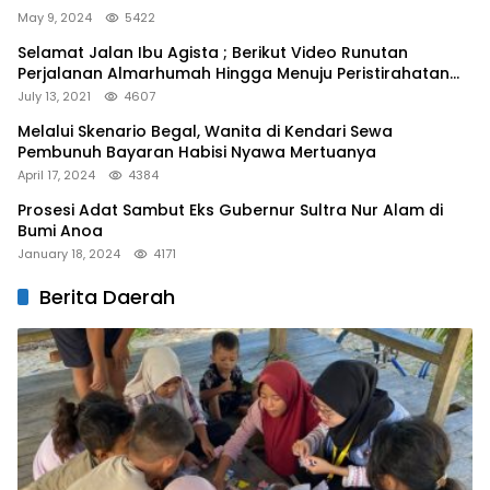
May 9, 2024
5422
Selamat Jalan Ibu Agista ; Berikut Video Runutan
Perjalanan Almarhumah Hingga Menuju Peristirahatan
Terakhir
July 13, 2021
4607
Melalui Skenario Begal, Wanita di Kendari Sewa
Pembunuh Bayaran Habisi Nyawa Mertuanya
April 17, 2024
4384
Prosesi Adat Sambut Eks Gubernur Sultra Nur Alam di
Bumi Anoa
January 18, 2024
4171
Berita Daerah