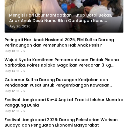
Mengisi Hari Libur Manfaatkan Tutup Botol Bekas,
Anak Anak Desa Namu Bikin Gantungan Kunci
Bernilai Ekonomi
July 26, 2026
Peringati Hari Anak Nasional 2026, PIM Sultra Dorong
Perlindungan dan Pemenuhan Hak Anak Pesisir
July 19, 2026
Wujud Nyata Komitmen Pemberantasan Tindak Pidana
Narkotika, Polres Kolaka Gagalkan Peredaran 3 Kg
Sabu-Sabu
July 13, 2026
Gubernur Sultra Dorong Dukungan Kebijakan dan
Pendanaan Pusat untuk Pengembangan Kawasan
Liangkobhori
July 12, 2026
Festival Liangkobori Ke-4 Angkat Tradisi Leluhur Muna ke
Panggung Dunia
July 12, 2026
Festival Liangkobori 2026: Dorong Pelestarian Warisan
Budaya dan Penguatan Ekonomi Masyarakat