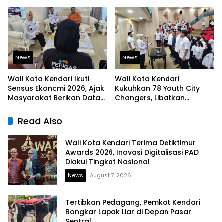
Contoh bagi Kelurahan
Peningkatan Layanan
Lain
Kesehatan
News
News
Wali Kota Kendari Ikuti
Wali Kota Kendari
Sensus Ekonomi 2026, Ajak
Kukuhkan 78 Youth City
Masyarakat Berikan Data
Changers, Libatkan
yang Jujur
Generasi Muda Dorong
Perubahan Kota
Read Also
Wali Kota Kendari Terima Detiktimur
Awards 2026, Inovasi Digitalisasi PAD
Diakui Tingkat Nasional
News
August 7, 2026
Tertibkan Pedagang, Pemkot Kendari
Bongkar Lapak Liar di Depan Pasar
Sentral