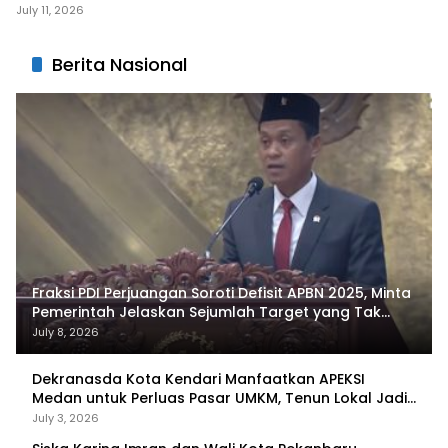
July 11, 2026
Berita Nasional
Fraksi PDI Perjuangan Soroti Defisit APBN 2025, Minta
Pemerintah Jelaskan Sejumlah Target yang Tak
Tercapai
July 8, 2026
Dekranasda Kota Kendari Manfaatkan APEKSI
Medan untuk Perluas Pasar UMKM, Tenun Lokal Jadi
Primadona
July 3, 2026