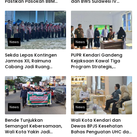
Pastikan Pasokan BBM
dan BWS Sulawesi IV
Tetap Aman
Perkuat Ketahanan
Pangan
News
News
Sekda Lepas Kontingen
PUPR Kendari Gandeng
Jamnas XII, Raimuna
Kejaksaan Kawal Tiga
Cabang Jadi Ruang
Program Strategis,
Lahirkan Pramuka Kreatif
Tegaskan Komitmen
dan Berjiwa Pemimpin
Bangun Infrastruktur
Berintegritas
News
News
Bende Tunjukkan
Wali Kota Kendari dan
Semangat Kebersamaan,
Dewas BPJS Kesehatan
Wali Kota Yakin Jadi
Bahas Penguatan UHC dan