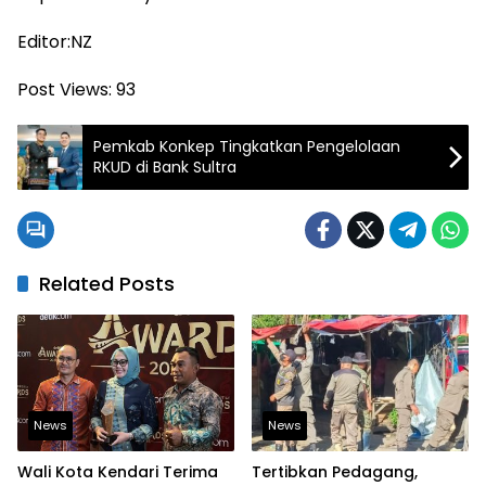
Editor:NZ
Post Views:
93
Pemkab Konkep Tingkatkan Pengelolaan
RKUD di Bank Sultra
Related Posts
News
News
Wali Kota Kendari Terima
Tertibkan Pedagang,