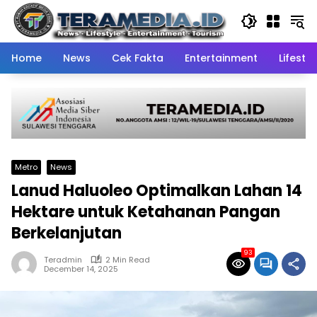
Skip
to
content
Home
News
Cek Fakta
Entertainment
Lifestyl
Metro
News
Lanud Haluoleo Optimalkan Lahan 14
Hektare untuk Ketahanan Pangan
Berkelanjutan
93
Teradmin
2 Min Read
December 14, 2025