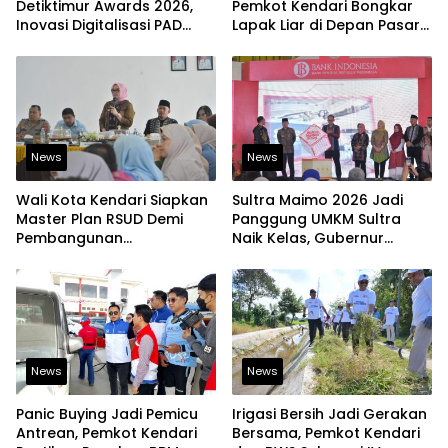
Detiktimur Awards 2026,
Pemkot Kendari Bongkar
Inovasi Digitalisasi PAD
Lapak Liar di Depan Pasar
Diakui Tingkat Nasional
Sentral
News
News
Wali Kota Kendari Siapkan
Sultra Maimo 2026 Jadi
Master Plan RSUD Demi
Panggung UMKM Sultra
Pembangunan
Naik Kelas, Gubernur
Berkelanjutan
Dorong Produk Lokal
Tembus Pasar Ekspor
News
News
Panic Buying Jadi Pemicu
Irigasi Bersih Jadi Gerakan
Antrean, Pemkot Kendari
Bersama, Pemkot Kendari