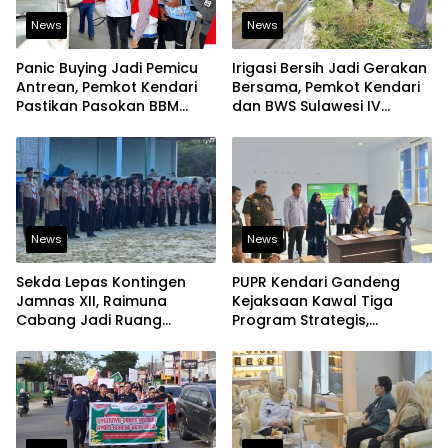
News
News
Panic Buying Jadi Pemicu
Irigasi Bersih Jadi Gerakan
Antrean, Pemkot Kendari
Bersama, Pemkot Kendari
Pastikan Pasokan BBM
dan BWS Sulawesi IV
Tetap Aman
Perkuat Ketahanan
Pangan
News
News
Sekda Lepas Kontingen
PUPR Kendari Gandeng
Jamnas XII, Raimuna
Kejaksaan Kawal Tiga
Cabang Jadi Ruang
Program Strategis,
Lahirkan Pramuka Kreatif
Tegaskan Komitmen
dan Berjiwa Pemimpin
Bangun Infrastruktur
Berintegritas