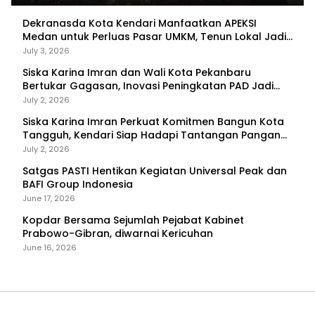
Dekranasda Kota Kendari Manfaatkan APEKSI
Medan untuk Perluas Pasar UMKM, Tenun Lokal Jadi
Primadona
July 3, 2026
Siska Karina Imran dan Wali Kota Pekanbaru
Bertukar Gagasan, Inovasi Peningkatan PAD Jadi
Fokus Diskusi
July 2, 2026
Siska Karina Imran Perkuat Komitmen Bangun Kota
Tangguh, Kendari Siap Hadapi Tantangan Pangan
dan Bencana
July 2, 2026
Satgas PASTI Hentikan Kegiatan Universal Peak dan
BAFI Group Indonesia
June 17, 2026
Kopdar Bersama Sejumlah Pejabat Kabinet
Prabowo-Gibran, diwarnai Kericuhan
June 16, 2026