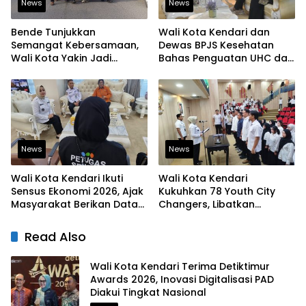
News
News
Bende Tunjukkan
Wali Kota Kendari dan
Semangat Kebersamaan,
Dewas BPJS Kesehatan
Wali Kota Yakin Jadi
Bahas Penguatan UHC dan
Contoh bagi Kelurahan
Peningkatan Layanan
Lain
Kesehatan
News
News
Wali Kota Kendari Ikuti
Wali Kota Kendari
Sensus Ekonomi 2026, Ajak
Kukuhkan 78 Youth City
Masyarakat Berikan Data
Changers, Libatkan
yang Jujur
Generasi Muda Dorong
Perubahan Kota
Read Also
Wali Kota Kendari Terima Detiktimur
Awards 2026, Inovasi Digitalisasi PAD
Diakui Tingkat Nasional