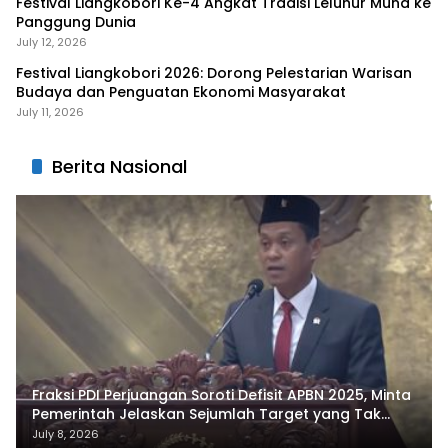
Festival Liangkobori Ke-4 Angkat Tradisi Leluhur Muna ke
Panggung Dunia
July 12, 2026
Festival Liangkobori 2026: Dorong Pelestarian Warisan
Budaya dan Penguatan Ekonomi Masyarakat
July 11, 2026
Berita Nasional
Fraksi PDI Perjuangan Soroti Defisit APBN 2025, Minta
Pemerintah Jelaskan Sejumlah Target yang Tak
Tercapai
July 8, 2026