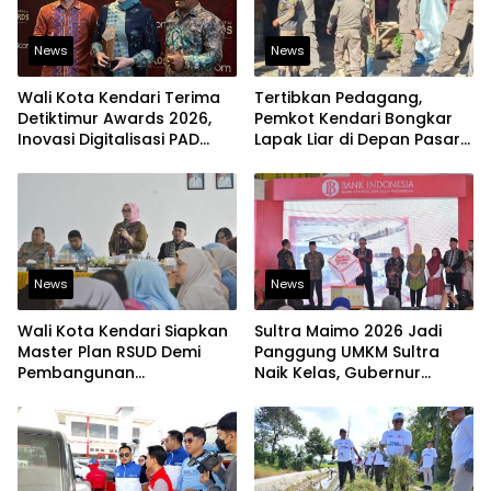
News
News
Wali Kota Kendari Terima
Tertibkan Pedagang,
Detiktimur Awards 2026,
Pemkot Kendari Bongkar
Inovasi Digitalisasi PAD
Lapak Liar di Depan Pasar
Diakui Tingkat Nasional
Sentral
News
News
Wali Kota Kendari Siapkan
Sultra Maimo 2026 Jadi
Master Plan RSUD Demi
Panggung UMKM Sultra
Pembangunan
Naik Kelas, Gubernur
Berkelanjutan
Dorong Produk Lokal
Tembus Pasar Ekspor