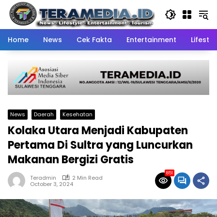
Skip
to
content
Home
News
Cek Fakta
Entertainment
Lifestyl
News
Daerah
Kesehatan
Kolaka Utara Menjadi Kabupaten
Pertama Di Sultra yang Luncurkan
Makanan Bergizi Gratis
851
Teradmin
2 Min Read
October 3, 2024