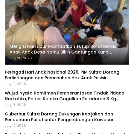
Mengisi Hari Libur Manfaatkan Tutup Botol Bekas,
Anak Anak Desa Namu Bikin Gantungan Kunci
Bernilai Ekonomi
July 26, 2026
Peringati Hari Anak Nasional 2026, PIM Sultra Dorong
Perlindungan dan Pemenuhan Hak Anak Pesisir
July 19, 2026
Wujud Nyata Komitmen Pemberantasan Tindak Pidana
Narkotika, Polres Kolaka Gagalkan Peredaran 3 Kg
Sabu-Sabu
July 13, 2026
Gubernur Sultra Dorong Dukungan Kebijakan dan
Pendanaan Pusat untuk Pengembangan Kawasan
Liangkobhori
July 12, 2026