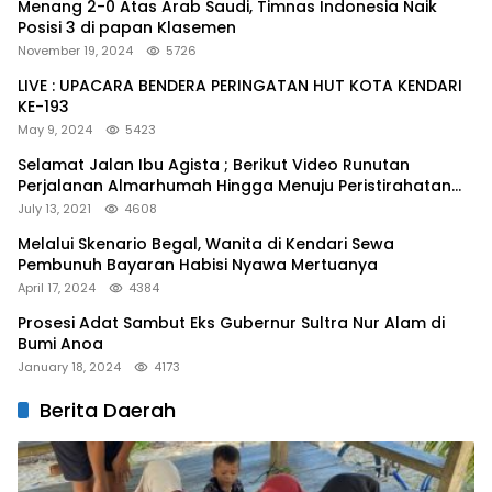
Menang 2-0 Atas Arab Saudi, Timnas Indonesia Naik
Posisi 3 di papan Klasemen
November 19, 2024
5726
LIVE : UPACARA BENDERA PERINGATAN HUT KOTA KENDARI
KE-193
May 9, 2024
5423
Selamat Jalan Ibu Agista ; Berikut Video Runutan
Perjalanan Almarhumah Hingga Menuju Peristirahatan
Terakhir
July 13, 2021
4608
Melalui Skenario Begal, Wanita di Kendari Sewa
Pembunuh Bayaran Habisi Nyawa Mertuanya
April 17, 2024
4384
Prosesi Adat Sambut Eks Gubernur Sultra Nur Alam di
Bumi Anoa
January 18, 2024
4173
Berita Daerah