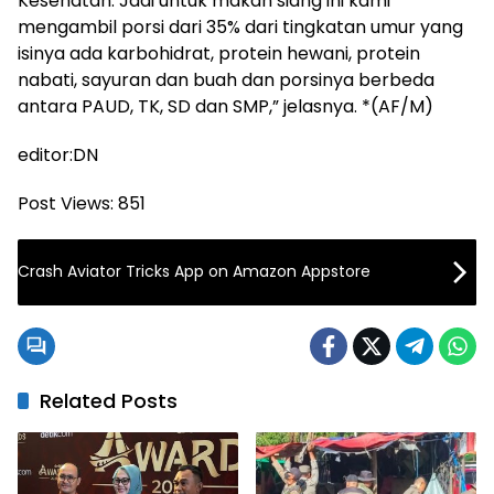
Kesehatan. Jadi untuk makan siang ini kami
mengambil porsi dari 35% dari tingkatan umur yang
isinya ada karbohidrat, protein hewani, protein
nabati, sayuran dan buah dan porsinya berbeda
antara PAUD, TK, SD dan SMP,” jelasnya. *(AF/M)
editor:DN
Post Views:
851
Crash Aviator Tricks App on Amazon Appstore
Related Posts