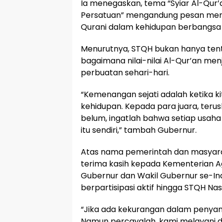
Ia menegaskan, tema “Syiar Al-Qur’
Persatuan” mengandung pesan mend
Qurani dalam kehidupan berbangsa
Menurutnya, STQH bukan hanya tent
bagaimana nilai-nilai Al-Qur’an men
perbuatan sehari-hari.
“Kemenangan sejati adalah ketika
kehidupan. Kepada para juara, terus
belum, ingatlah bahwa setiap usah
itu sendiri,” tambah Gubernur.
Atas nama pemerintah dan masyara
terima kasih kepada Kementerian A
Gubernur dan Wakil Gubernur se-Ind
berpartisipasi aktif hingga STQH Nas
“Jika ada kekurangan dalam penya
Namun percayalah, kami melayani d