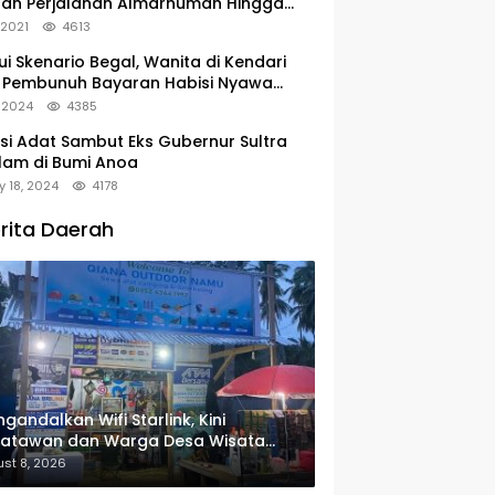
tan Perjalanan Almarhumah Hingga
u Peristirahatan Terakhir
, 2021
4613
ui Skenario Begal, Wanita di Kendari
 Pembunuh Bayaran Habisi Nyawa
uanya
, 2024
4385
si Adat Sambut Eks Gubernur Sultra
lam di Bumi Anoa
y 18, 2024
4178
rita Daerah
gandalkan Wifi Starlink, Kini
satawan dan Warga Desa Wisata
u Sudah Bisa Mengakses Transaksi
st 8, 2026
ital