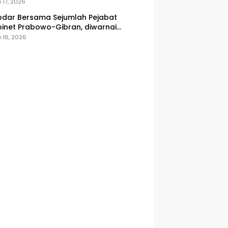
onesia
 17, 2026
dar Bersama Sejumlah Pejabat
inet Prabowo-Gibran, diwarnai
icuhan
 16, 2026