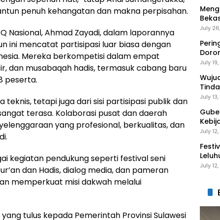
Mengi
antun penuh kehangatan dan makna perpisahan.
Bekas
Gantu
July 26
TQ Nasional, Ahmad Zayadi, dalam laporannya
Perin
 ini mencatat partisipasi luar biasa dengan
Doro
ndonesia. Mereka berkompetisi dalam empat
Anak 
July 19
fsir, dan musabaqah hadis, termasuk cabang baru
Wuju
48 peserta.
Tinda
Gaga
July 13
eknis, tetapi juga dari sisi partisipasi publik dan
Guber
angat terasa. Kolaborasi pusat dan daerah
Kebij
lenggaraan yang profesional, berkualitas, dan
Peng
July 12
i.
Festi
Leluh
i kegiatan pendukung seperti festival seni
July 12
Qur’an dan Hadis, dialog media, dan pameran
an memperkuat misi dakwah melalui
ng tulus kepada Pemerintah Provinsi Sulawesi