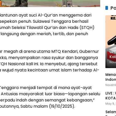
Po
antunan ayat suci Al-Qur’an menggema dari
 sepekan penuh. Sulawesi Tenggara berhasil
mah Seleksi Tilawatil Qur’an dan Hadis (STQH)
langsung dengan meriah, tertib, dan penuh
ar megah di arena utama MTQ Kendari, Gubernur
UPD
Ka
ukka, menyampaikan rasa syukur dan bangganya
Nov
 Nasional kali ini. Ia menyebut, ajang tersebut
ga wujud nyata kecintaan umat Islam terhadap Al-
Menan
Indon
Novemb
i Tenggara menjadi tempat di mana ayat-ayat
LIVE 
. Antusias masyarakat luar biasa—lapangan selalu
KOTA 
erpadu indah dengan semangat kebangsaan,”
May 9,
utannya, Sabtu malam (19/10/2025).
Selam