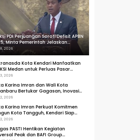
ksi PDI Perjuangan Soroti Defisit APBN
5, Minta Pemerintah Jelaskan
umlah Target yang Tak Tercapai
 8, 2026
ranasda Kota Kendari Manfaatkan
KSI Medan untuk Perluas Pasar
M, Tenun Lokal Jadi Primadona
 3, 2026
ka Karina Imran dan Wali Kota
anbaru Bertukar Gagasan, Inovasi
ingkatan PAD Jadi Fokus Diskusi
 2, 2026
ka Karina Imran Perkuat Komitmen
gun Kota Tangguh, Kendari Siap
dapi Tantangan Pangan dan
 2, 2026
ncana
gas PASTI Hentikan Kegiatan
versal Peak dan BAFI Group