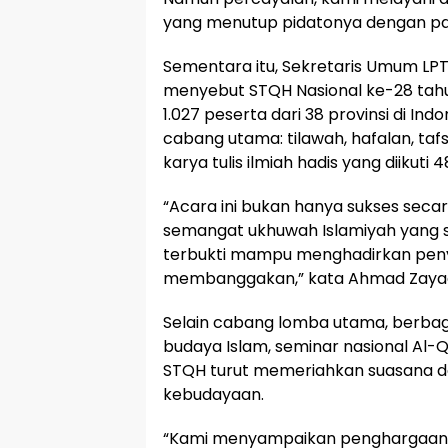
yang menutup pidatonya dengan p
Sementara itu, Sekretaris Umum LP
menyebut STQH Nasional ke-28 tahun
1.027 peserta dari 38 provinsi di I
cabang utama: tilawah, hafalan, ta
karya tulis ilmiah hadis yang diikuti 
“Acara ini bukan hanya sukses secara t
semangat ukhuwah Islamiyah yang s
terbukti mampu menghadirkan penye
membanggakan,” kata Ahmad Zayad
Selain cabang lomba utama, berbaga
budaya Islam, seminar nasional Al-
STQH turut memeriahkan suasana d
kebudayaan.
“Kami menyampaikan penghargaan ya