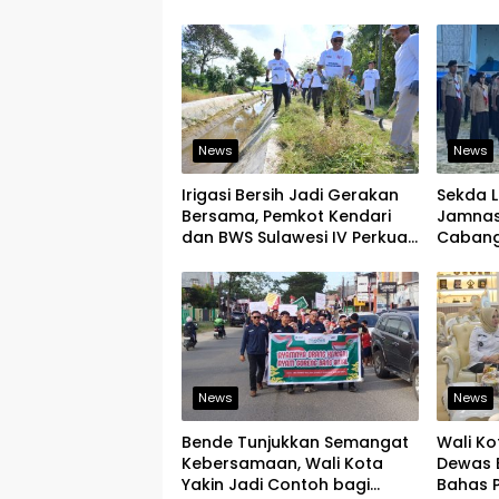
Produk
Ekspor
News
News
Irigasi Bersih Jadi Gerakan
Sekda 
Bersama, Pemkot Kendari
Jamnas 
dan BWS Sulawesi IV Perkuat
Cabang
Ketahanan Pangan
Pramuka
Pemimp
News
News
Bende Tunjukkan Semangat
Wali Ko
Kebersamaan, Wali Kota
Dewas 
Yakin Jadi Contoh bagi
Bahas 