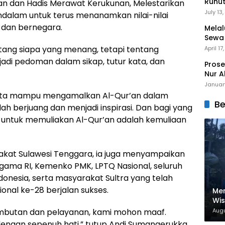
Runu
an dan Hadis Merawat Kerukunan, Melestarikan
Menuj
July 13
alam untuk terus menanamkan nilai-nilai
 dan bernegara.
Melal
Sewa
Mert
ang siapa yang menang, tetapi tentang
April 17
jadi pedoman dalam sikap, tutur kata, dan
Prose
Nur A
Januar
 kita mampu mengamalkan Al-Qur’an dalam
Be
lah berjuang dan menjadi inspirasi. Dan bagi yang
a untuk memuliakan Al-Qur’an adalah kemuliaan
kat Sulawesi Tenggara, ia juga menyampaikan
gama RI, Kemenko PMK, LPTQ Nasional, seluruh
onesia, serta masyarakat Sultra yang telah
ional ke-28 berjalan sukses.
Men
Wi
Nam
mbutan dan pelayanan, kami mohon maaf.
Augu
Dig
engan sepenuh hati,” tutup Andi Sumangerukka,