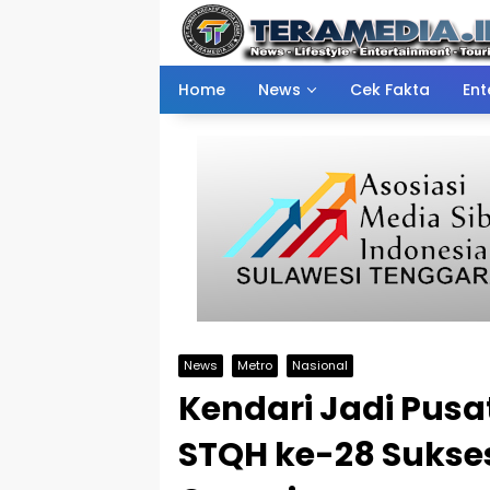
Skip
to
content
Home
News
Cek Fakta
Ent
News
Metro
Nasional
Kendari Jadi Pusat
STQH ke-28 Suks