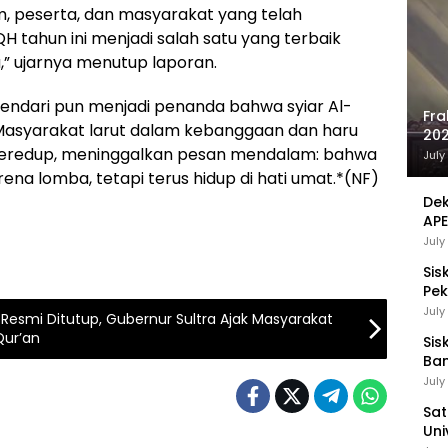
m, peserta, dan masyarakat yang telah
QH tahun ini menjadi salah satu yang terbaik
” ujarnya menutup laporan.
endari pun menjadi penanda bahwa syiar Al-
Fra
 Masyarakat larut dalam kebanggaan dan haru
202
meredup, meninggalkan pesan mendalam: bahwa
Sej
July
ena lomba, tetapi terus hidup di hati umat.*(NF)
Dek
APE
UMK
July
Sis
Pek
Pen
July
i Resmi Ditutup, Gubernur Sultra Ajak Masyarakat
Qur’an
Sis
Ban
Ha
July
Be
Sat
Uni