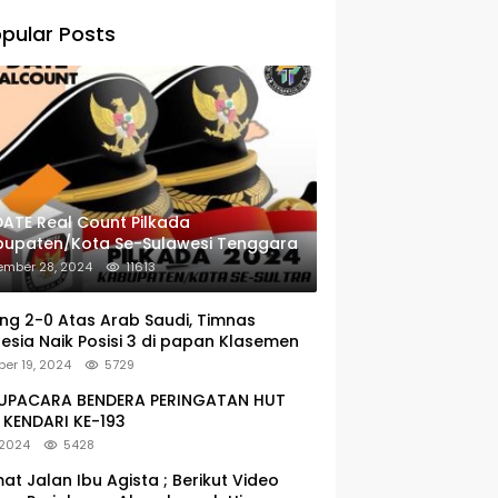
pular Posts
ATE Real Count Pilkada
bupaten/Kota Se-Sulawesi Tenggara
ember 28, 2024
11613
g 2-0 Atas Arab Saudi, Timnas
esia Naik Posisi 3 di papan Klasemen
er 19, 2024
5729
: UPACARA BENDERA PERINGATAN HUT
KENDARI KE-193
 2024
5428
at Jalan Ibu Agista ; Berikut Video