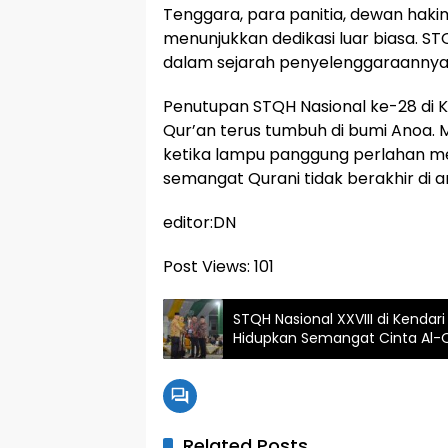
Tenggara, para panitia, dewan haki
menunjukkan dedikasi luar biasa. ST
dalam sejarah penyelenggaraannya,
Penutupan STQH Nasional ke-28 di K
Qur’an terus tumbuh di bumi Anoa.
ketika lampu panggung perlahan 
semangat Qurani tidak berakhir di ar
editor:DN
Post Views:
101
STQH Nasional XXVIII di Kendar
Hidupkan Semangat Cinta Al-
Related Posts