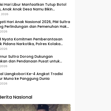
si Hari Libur Manfaatkan Tutup Botol
, Anak Anak Desa Namu Bikin
ngan Kunci Bernilai Ekonomi
, 2026
gati Hari Anak Nasional 2026, PIM Sultra
ng Perlindungan dan Pemenuhan Hak
Pesisir
, 2026
d Nyata Komitmen Pemberantasan
k Pidana Narkotika, Polres Kolaka
lkan Peredaran 3 Kg Sabu-Sabu
, 2026
nur Sultra Dorong Dukungan
akan dan Pendanaan Pusat untuk
embangan Kawasan Liangkobhori
, 2026
val Liangkobori Ke-4 Angkat Tradisi
ur Muna ke Panggung Dunia
, 2026
Berita Nasional