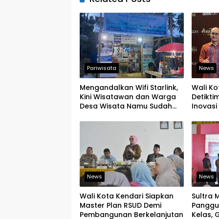
Pariwisata
News
Mengandalkan Wifi Starlink,
Wali Ko
Kini Wisatawan dan Warga
Detikti
Desa Wisata Namu Sudah
Inovasi 
Bisa Mengakses Transaksi
Tingkat
Digital
News
News
Wali Kota Kendari Siapkan
Sultra 
Master Plan RSUD Demi
Panggu
Pembangunan Berkelanjutan
Kelas,