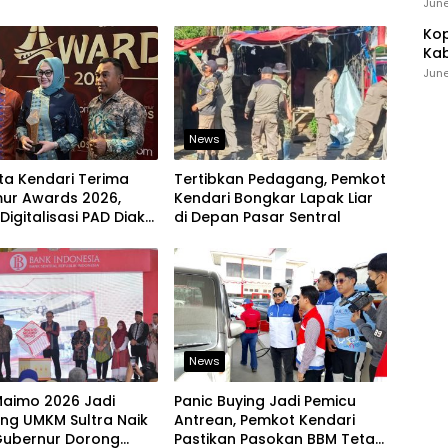
Ind
June
Kop
Kab
Ker
June
News
ta Kendari Terima
Tertibkan Pedagang, Pemkot
mur Awards 2026,
Kendari Bongkar Lapak Liar
Digitalisasi PAD Diakui
di Depan Pasar Sentral
 Nasional
News
Maimo 2026 Jadi
Panic Buying Jadi Pemicu
ng UMKM Sultra Naik
Antrean, Pemkot Kendari
 Gubernur Dorong
Pastikan Pasokan BBM Tetap