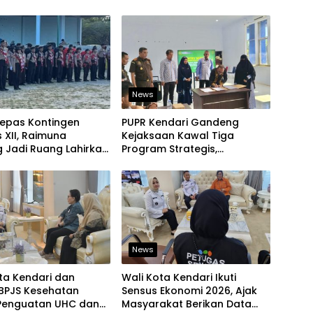
 Lokal Tembus Pasar
Aman
News
Lepas Kontingen
PUPR Kendari Gandeng
XII, Raimuna
Kejaksaan Kawal Tiga
 Jadi Ruang Lahirkan
Program Strategis,
 Kreatif dan Berjiwa
Tegaskan Komitmen Bangun
in
Infrastruktur Berintegritas
News
ta Kendari dan
Wali Kota Kendari Ikuti
BPJS Kesehatan
Sensus Ekonomi 2026, Ajak
Penguatan UHC dan
Masyarakat Berikan Data