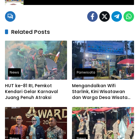
Related Posts
News
Pariwisata
HUT ke-81 RI, Pemkot
Mengandalkan Wifi
Kendari Gelar Karnaval
Starlink, Kini Wisatawan
Juang Penuh Atraksi
dan Warga Desa Wisata
Namu Sudah Bisa
Mengakses Transaksi
Digital
News
News