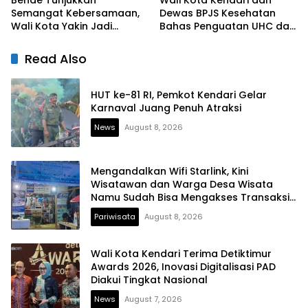
Bende Tunjukkan
Wali Kota Kendari dan
Semangat Kebersamaan,
Dewas BPJS Kesehatan
Wali Kota Yakin Jadi
Bahas Penguatan UHC dan
Contoh bagi Kelurahan
Peningkatan Layanan
Lain
Kesehatan
Read Also
HUT ke-81 RI, Pemkot Kendari Gelar
Karnaval Juang Penuh Atraksi
News
August 8, 2026
Mengandalkan Wifi Starlink, Kini
Wisatawan dan Warga Desa Wisata
Namu Sudah Bisa Mengakses Transaksi
Digital
Pariwisata
August 8, 2026
Wali Kota Kendari Terima Detiktimur
Awards 2026, Inovasi Digitalisasi PAD
Diakui Tingkat Nasional
News
August 7, 2026