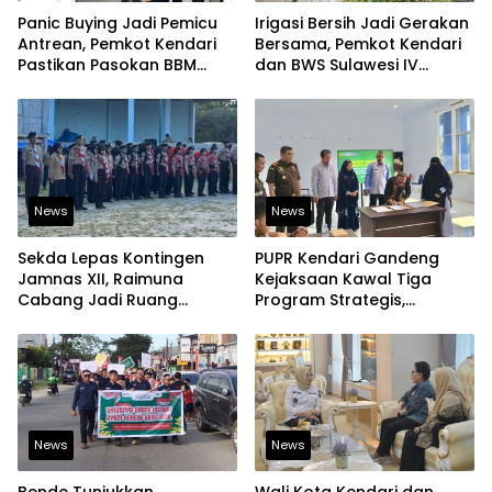
Panic Buying Jadi Pemicu
Irigasi Bersih Jadi Gerakan
Antrean, Pemkot Kendari
Bersama, Pemkot Kendari
Pastikan Pasokan BBM
dan BWS Sulawesi IV
Tetap Aman
Perkuat Ketahanan
Pangan
News
News
Sekda Lepas Kontingen
PUPR Kendari Gandeng
Jamnas XII, Raimuna
Kejaksaan Kawal Tiga
Cabang Jadi Ruang
Program Strategis,
Lahirkan Pramuka Kreatif
Tegaskan Komitmen
dan Berjiwa Pemimpin
Bangun Infrastruktur
Berintegritas
News
News