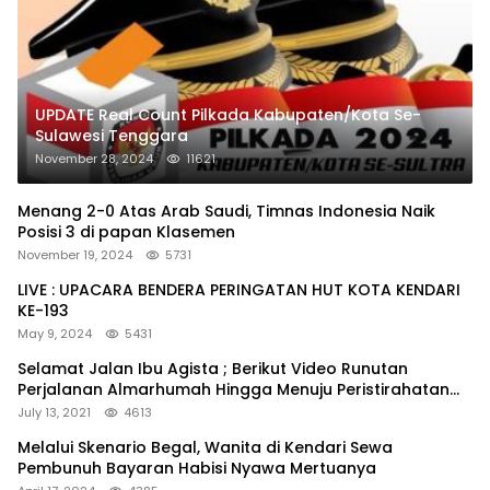
UPDATE Real Count Pilkada Kabupaten/Kota Se-
Sulawesi Tenggara
November 28, 2024
11621
Menang 2-0 Atas Arab Saudi, Timnas Indonesia Naik
Posisi 3 di papan Klasemen
November 19, 2024
5731
LIVE : UPACARA BENDERA PERINGATAN HUT KOTA KENDARI
KE-193
May 9, 2024
5431
Selamat Jalan Ibu Agista ; Berikut Video Runutan
Perjalanan Almarhumah Hingga Menuju Peristirahatan
Terakhir
July 13, 2021
4613
Melalui Skenario Begal, Wanita di Kendari Sewa
Pembunuh Bayaran Habisi Nyawa Mertuanya