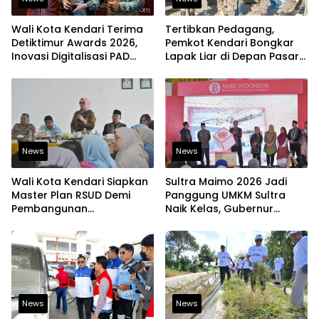
Wali Kota Kendari Terima
Tertibkan Pedagang,
Detiktimur Awards 2026,
Pemkot Kendari Bongkar
Inovasi Digitalisasi PAD
Lapak Liar di Depan Pasar
Diakui Tingkat Nasional
Sentral
News
News
Wali Kota Kendari Siapkan
Sultra Maimo 2026 Jadi
Master Plan RSUD Demi
Panggung UMKM Sultra
Pembangunan
Naik Kelas, Gubernur
Berkelanjutan
Dorong Produk Lokal
Tembus Pasar Ekspor
News
News