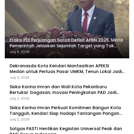
Fraksi PDI Perjuangan Soroti Defisit APBN 2025, Minta
Pemerintah Jelaskan Sejumlah Target yang Tak
Tercapai
July 8, 2026
Dekranasda Kota Kendari Manfaatkan APEKSI
Medan untuk Perluas Pasar UMKM, Tenun Lokal Jadi
Primadona
July 3, 2026
Siska Karina Imran dan Wali Kota Pekanbaru
Bertukar Gagasan, Inovasi Peningkatan PAD Jadi
Fokus Diskusi
July 2, 2026
Siska Karina Imran Perkuat Komitmen Bangun Kota
Tangguh, Kendari Siap Hadapi Tantangan Pangan
dan Bencana
July 2, 2026
Satgas PASTI Hentikan Kegiatan Universal Peak dan