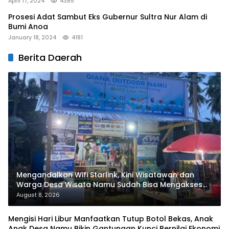
April 17, 2024
4385
Prosesi Adat Sambut Eks Gubernur Sultra Nur Alam di
Bumi Anoa
January 18, 2024
4181
Berita Daerah
Mengandalkan Wifi Starlink, Kini Wisatawan dan
Warga Desa Wisata Namu Sudah Bisa Mengakses
Transaksi Digital
August 8, 2026
Mengisi Hari Libur Manfaatkan Tutup Botol Bekas, Anak
Anak Desa Namu Bikin Gantungan Kunci Bernilai Ekonomi