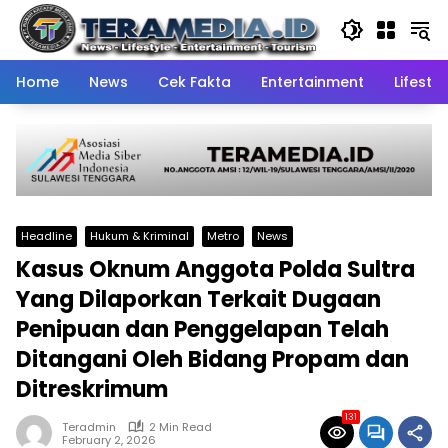
Skip
to
content
Home
News
Cek Fakta
Entertainment
Lifestyl
Headline
Hukum & Kriminal
Metro
News
Kasus Oknum Anggota Polda Sultra
Yang Dilaporkan Terkait Dugaan
Penipuan dan Penggelapan Telah
Ditangani Oleh Bidang Propam dan
Ditreskrimum
131
Teradmin
2 Min Read
February 2, 2026