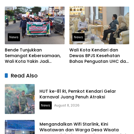
Lahirkan Pramuka Kreatif
Tegaskan Komitmen
dan Berjiwa Pemimpin
Bangun Infrastruktur
Berintegritas
News
News
Bende Tunjukkan
Wali Kota Kendari dan
Semangat Kebersamaan,
Dewas BPJS Kesehatan
Wali Kota Yakin Jadi
Bahas Penguatan UHC dan
Contoh bagi Kelurahan
Peningkatan Layanan
Lain
Kesehatan
Read Also
HUT ke-81 RI, Pemkot Kendari Gelar
Karnaval Juang Penuh Atraksi
News
August 8, 2026
Mengandalkan Wifi Starlink, Kini
Wisatawan dan Warga Desa Wisata