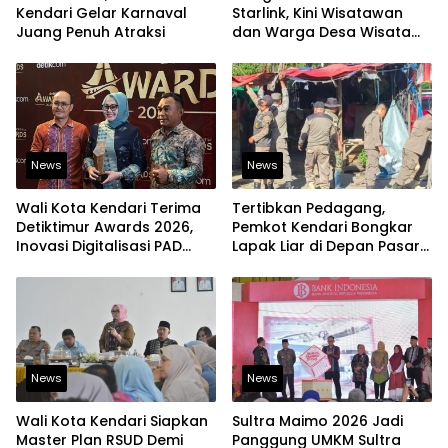
Kendari Gelar Karnaval
Starlink, Kini Wisatawan
Juang Penuh Atraksi
dan Warga Desa Wisata
Namu Sudah Bisa
Mengakses Transaksi
Digital
News
News
Wali Kota Kendari Terima
Tertibkan Pedagang,
Detiktimur Awards 2026,
Pemkot Kendari Bongkar
Inovasi Digitalisasi PAD
Lapak Liar di Depan Pasar
Diakui Tingkat Nasional
Sentral
News
News
Wali Kota Kendari Siapkan
Sultra Maimo 2026 Jadi
Master Plan RSUD Demi
Panggung UMKM Sultra