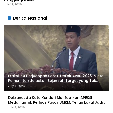
July 12, 2026
Berita Nasional
Fraksi PDI Perjuangan Soroti Defisit APBN 2025, Minta
Pemerintah Jelaskan Sejumlah Target yang Tak
Tercapai
July 8, 2026
Dekranasda Kota Kendari Manfaatkan APEKSI
Medan untuk Perluas Pasar UMKM, Tenun Lokal Jadi
Primadona
July 3, 2026