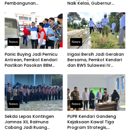
Pembangunan
Naik Kelas, Gubernur
Berkelanjutan
Dorong Produk Lokal
Tembus Pasar Ekspor
News
News
Panic Buying Jadi Pemicu
Irigasi Bersih Jadi Gerakan
Antrean, Pemkot Kendari
Bersama, Pemkot Kendari
Pastikan Pasokan BBM
dan BWS Sulawesi IV
Tetap Aman
Perkuat Ketahanan
Pangan
News
News
Sekda Lepas Kontingen
PUPR Kendari Gandeng
Jamnas XII, Raimuna
Kejaksaan Kawal Tiga
Cabang Jadi Ruang
Program Strategis,