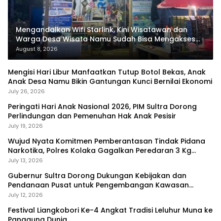
Mengandalkan Wifi Starlink, Kini Wisatawan dan
Warga Desa Wisata Namu Sudah Bisa Mengakses
Transaksi Digital
August 8, 2026
Mengisi Hari Libur Manfaatkan Tutup Botol Bekas, Anak
Anak Desa Namu Bikin Gantungan Kunci Bernilai Ekonomi
July 26, 2026
Peringati Hari Anak Nasional 2026, PIM Sultra Dorong
Perlindungan dan Pemenuhan Hak Anak Pesisir
July 19, 2026
Wujud Nyata Komitmen Pemberantasan Tindak Pidana
Narkotika, Polres Kolaka Gagalkan Peredaran 3 Kg
Sabu-Sabu
July 13, 2026
Gubernur Sultra Dorong Dukungan Kebijakan dan
Pendanaan Pusat untuk Pengembangan Kawasan
Liangkobhori
July 12, 2026
Festival Liangkobori Ke-4 Angkat Tradisi Leluhur Muna ke
Panggung Dunia