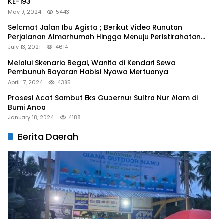
KE-193
May 9, 2024
5443
Selamat Jalan Ibu Agista ; Berikut Video Runutan
Perjalanan Almarhumah Hingga Menuju Peristirahatan
Terakhir
July 13, 2021
4614
Melalui Skenario Begal, Wanita di Kendari Sewa
Pembunuh Bayaran Habisi Nyawa Mertuanya
April 17, 2024
4385
Prosesi Adat Sambut Eks Gubernur Sultra Nur Alam di
Bumi Anoa
January 18, 2024
4188
Berita Daerah