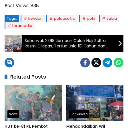
Post Views:
838
Tags:
kendari
poldasultra
polri
sultra
teramedia
Sebanyak 2.018 Jemaah Calon Haji Sultra
Resmi Dilepas, Tertua Usia 101 Tahun dan
Termuda 19 Tahun
Related Posts
News
Pariwisata
HUT ke-81 RI, Pemkot
Mengandalkan Wifi