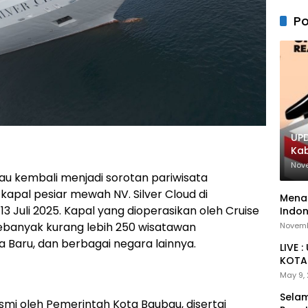
Po
UPD
Ka
Nov
au kembali menjadi sorotan pariwisata
kapal pesiar mewah NV. Silver Cloud di
Menan
 Juli 2025. Kapal yang dioperasikan oleh Cruise
Indon
sebanyak kurang lebih 250 wisatawan
Novemb
a Baru, dan berbagai negara lainnya.
LIVE 
KOTA 
May 9,
Selam
mi oleh Pemerintah Kota Baubau, disertai