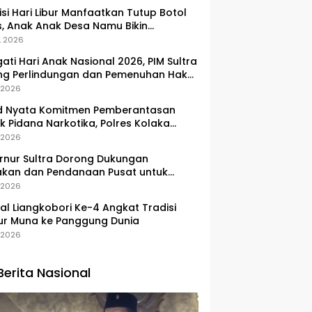
si Hari Libur Manfaatkan Tutup Botol
, Anak Anak Desa Namu Bikin
ngan Kunci Bernilai Ekonomi
, 2026
gati Hari Anak Nasional 2026, PIM Sultra
ng Perlindungan dan Pemenuhan Hak
Pesisir
, 2026
d Nyata Komitmen Pemberantasan
k Pidana Narkotika, Polres Kolaka
lkan Peredaran 3 Kg Sabu-Sabu
, 2026
nur Sultra Dorong Dukungan
akan dan Pendanaan Pusat untuk
embangan Kawasan Liangkobhori
, 2026
val Liangkobori Ke-4 Angkat Tradisi
ur Muna ke Panggung Dunia
, 2026
Berita Nasional