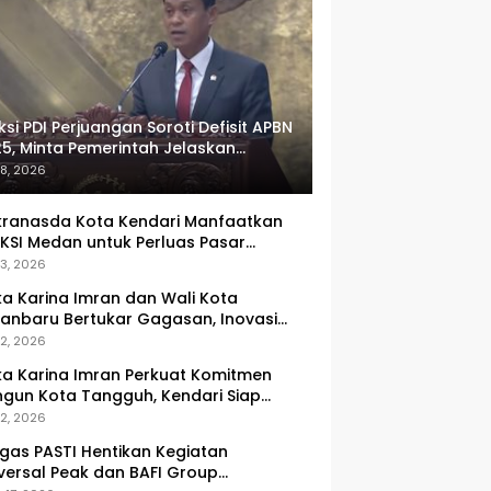
ksi PDI Perjuangan Soroti Defisit APBN
5, Minta Pemerintah Jelaskan
umlah Target yang Tak Tercapai
 8, 2026
ranasda Kota Kendari Manfaatkan
KSI Medan untuk Perluas Pasar
M, Tenun Lokal Jadi Primadona
 3, 2026
ka Karina Imran dan Wali Kota
anbaru Bertukar Gagasan, Inovasi
ingkatan PAD Jadi Fokus Diskusi
 2, 2026
ka Karina Imran Perkuat Komitmen
gun Kota Tangguh, Kendari Siap
dapi Tantangan Pangan dan
 2, 2026
ncana
gas PASTI Hentikan Kegiatan
versal Peak dan BAFI Group