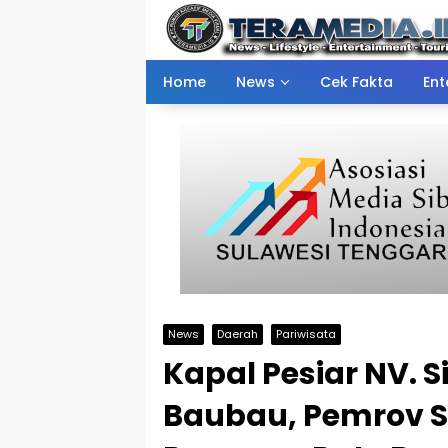
Skip
to
content
Home
News
Cek Fakta
Ent
News
Daerah
Pariwisata
Kapal Pesiar NV. S
Baubau, Pemrov Su