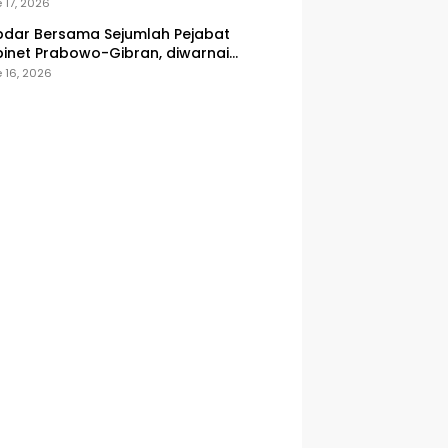
onesia
 17, 2026
dar Bersama Sejumlah Pejabat
inet Prabowo-Gibran, diwarnai
icuhan
 16, 2026