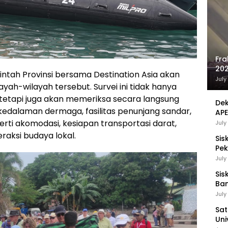
Fra
202
rintah Provinsi bersama Destination Asia akan
Sej
July
yah-wilayah tersebut. Survei ini tidak hanya
 tetapi juga akan memeriksa secara langsung
Dek
 kedalaman dermaga, fasilitas penunjang sandar,
APE
UMK
erti akomodasi, kesiapan transportasi darat,
July
raksi budaya lokal.
Sis
Pek
Pen
July
Sis
Ban
Ha
July
Be
Sat
Uni