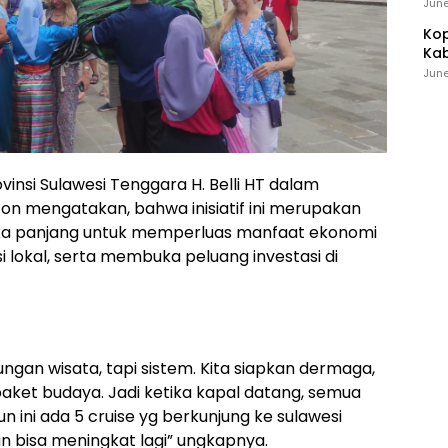
Ind
June
Kop
Kab
Ker
June
vinsi Sulawesi Tenggara H. Belli HT dalam
on mengatakan, bahwa inisiatif ini merupakan
ngka panjang untuk memperluas manfaat ekonomi
lokal, serta membuka peluang investasi di
ngan wisata, tapi sistem. Kita siapkan dermaga,
paket budaya. Jadi ketika kapal datang, semua
un ini ada 5 cruise yg berkunjung ke sulawesi
n bisa meningkat lagi” ungkapnya.