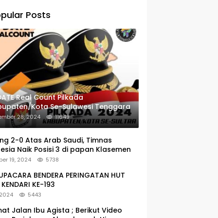
pular Posts
ATE Real Count Pilkada
bupaten/Kota Se-Sulawesi Tenggara
ember 28, 2024
11649
g 2-0 Atas Arab Saudi, Timnas
esia Naik Posisi 3 di papan Klasemen
er 19, 2024
5738
: UPACARA BENDERA PERINGATAN HUT
KENDARI KE-193
 2024
5443
at Jalan Ibu Agista ; Berikut Video