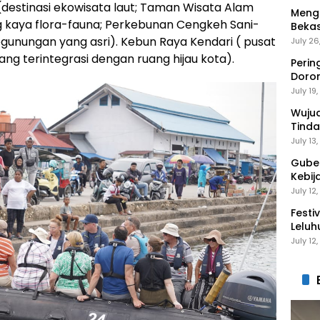
(destinasi ekowisata laut; Taman Wisata Alam
Mengi
g kaya flora-fauna; Perkebunan Cengkeh Sani-
Bekas
Gantu
egunungan yang asri). Kebun Raya Kendari ( pusat
July 26
ang terintegrasi dengan ruang hijau kota).
Perin
Doro
Anak 
July 19
Wuju
Tinda
Gaga
July 13
Guber
Kebij
Peng
July 12
Festi
Leluh
July 12