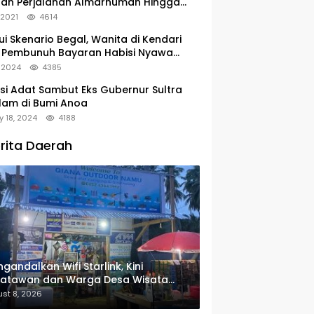
tan Perjalanan Almarhumah Hingga
u Peristirahatan Terakhir
, 2021
4614
ui Skenario Begal, Wanita di Kendari
 Pembunuh Bayaran Habisi Nyawa
uanya
, 2024
4385
si Adat Sambut Eks Gubernur Sultra
lam di Bumi Anoa
y 18, 2024
4188
rita Daerah
gandalkan Wifi Starlink, Kini
satawan dan Warga Desa Wisata
u Sudah Bisa Mengakses Transaksi
st 8, 2026
ital