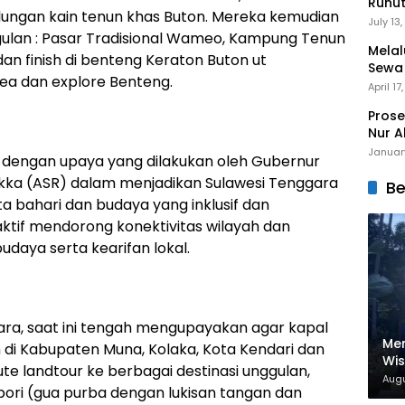
Runu
ungan kain tenun khas Buton. Mereka kemudian
Menuj
July 13
ggulan : Pasar Tradisional Wameo, Kampung Tenun
Melal
dan finish di benteng Keraton Buton ut
Sewa
ea dan explore Benteng.
Mert
April 17
Prose
Nur A
Januar
an dengan upaya yang dilakukan oleh Gubernur
kka (ASR) dalam menjadikan Sulawesi Tenggara
Be
a bahari dan budaya yang inklusif dan
aktif mendorong konektivitas wilayah dan
daya serta kearifan lokal.
ara, saat ini tengah mengupayakan agar kapal
Men
h di Kabupaten Muna, Kolaka, Kota Kendari dan
Wi
 landtour ke berbagai destinasi unggulan,
Nam
Augu
kabori (gua purba dengan lukisan tangan dan
Dig