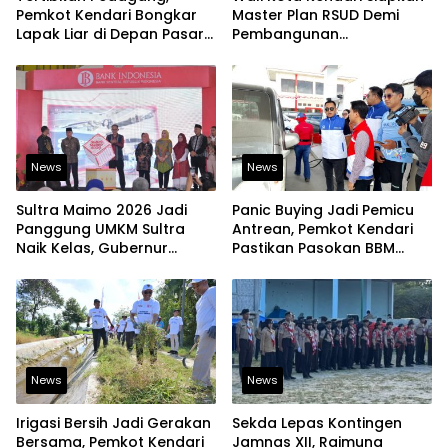
Pemkot Kendari Bongkar
Master Plan RSUD Demi
Lapak Liar di Depan Pasar
Pembangunan
Sentral
Berkelanjutan
News
News
Sultra Maimo 2026 Jadi
Panic Buying Jadi Pemicu
Panggung UMKM Sultra
Antrean, Pemkot Kendari
Naik Kelas, Gubernur
Pastikan Pasokan BBM
Dorong Produk Lokal
Tetap Aman
Tembus Pasar Ekspor
News
News
Irigasi Bersih Jadi Gerakan
Sekda Lepas Kontingen
Bersama, Pemkot Kendari
Jamnas XII, Raimuna