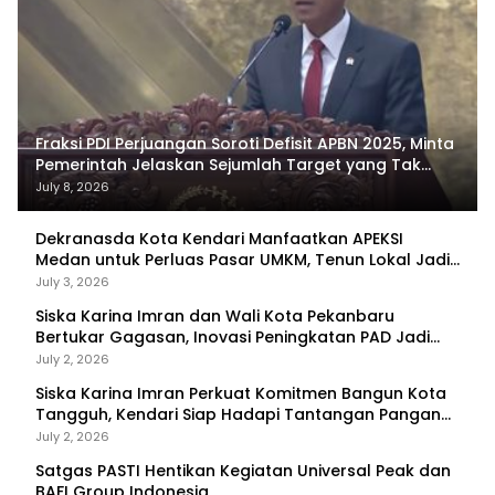
Fraksi PDI Perjuangan Soroti Defisit APBN 2025, Minta
Pemerintah Jelaskan Sejumlah Target yang Tak
Tercapai
July 8, 2026
Dekranasda Kota Kendari Manfaatkan APEKSI
Medan untuk Perluas Pasar UMKM, Tenun Lokal Jadi
Primadona
July 3, 2026
Siska Karina Imran dan Wali Kota Pekanbaru
Bertukar Gagasan, Inovasi Peningkatan PAD Jadi
Fokus Diskusi
July 2, 2026
Siska Karina Imran Perkuat Komitmen Bangun Kota
Tangguh, Kendari Siap Hadapi Tantangan Pangan
dan Bencana
July 2, 2026
Satgas PASTI Hentikan Kegiatan Universal Peak dan
BAFI Group Indonesia