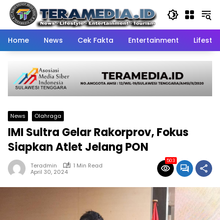
Skip
to
content
Home
News
Cek Fakta
Entertainment
Lifestyl
News
Olahraga
IMI Sultra Gelar Rakorprov, Fokus
Siapkan Atlet Jelang PON
503
Teradmin
1 Min Read
April 30, 2024