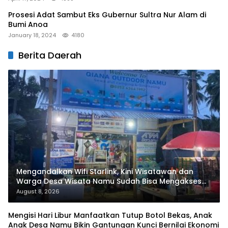
Prosesi Adat Sambut Eks Gubernur Sultra Nur Alam di
Bumi Anoa
January 18, 2024
4180
Berita Daerah
Mengandalkan Wifi Starlink, Kini Wisatawan dan
Warga Desa Wisata Namu Sudah Bisa Mengakses
Transaksi Digital
August 8, 2026
Mengisi Hari Libur Manfaatkan Tutup Botol Bekas, Anak
Anak Desa Namu Bikin Gantungan Kunci Bernilai Ekonomi