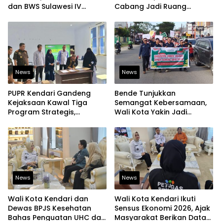
dan BWS Sulawesi IV
Cabang Jadi Ruang
Perkuat Ketahanan
Lahirkan Pramuka Kreatif
Pangan
dan Berjiwa Pemimpin
News
News
PUPR Kendari Gandeng
Bende Tunjukkan
Kejaksaan Kawal Tiga
Semangat Kebersamaan,
Program Strategis,
Wali Kota Yakin Jadi
Tegaskan Komitmen
Contoh bagi Kelurahan
Bangun Infrastruktur
Lain
Berintegritas
News
News
Wali Kota Kendari dan
Wali Kota Kendari Ikuti
Dewas BPJS Kesehatan
Sensus Ekonomi 2026, Ajak
Bahas Penguatan UHC dan
Masyarakat Berikan Data