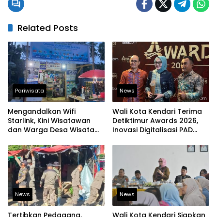
Related Posts
Pariwisata
News
Mengandalkan Wifi
Wali Kota Kendari Terima
Starlink, Kini Wisatawan
Detiktimur Awards 2026,
dan Warga Desa Wisata
Inovasi Digitalisasi PAD
Namu Sudah Bisa
Diakui Tingkat Nasional
Mengakses Transaksi
Digital
News
News
Tertibkan Pedagang,
Wali Kota Kendari Siapkan