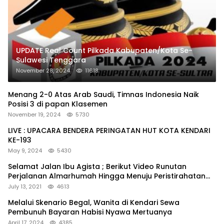
UPDATE Real Count Pilkada Kabupaten/Kota Se-
Sulawesi Tenggara
November 28, 2024
11618
Menang 2-0 Atas Arab Saudi, Timnas Indonesia Naik
Posisi 3 di papan Klasemen
November 19, 2024
5730
LIVE : UPACARA BENDERA PERINGATAN HUT KOTA KENDARI
KE-193
May 9, 2024
5430
Selamat Jalan Ibu Agista ; Berikut Video Runutan
Perjalanan Almarhumah Hingga Menuju Peristirahatan
Terakhir
July 13, 2021
4613
Melalui Skenario Begal, Wanita di Kendari Sewa
Pembunuh Bayaran Habisi Nyawa Mertuanya
April 17, 2024
4385