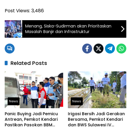
Post Views:
3,486
Menang, Siska-Sudirman akan Prioritaskan
Masalah Banjir dan Infrastruktur
Related Posts
News
News
Panic Buying Jadi Pemicu
Irigasi Bersih Jadi Gerakan
Antrean, Pemkot Kendari
Bersama, Pemkot Kendari
Pastikan Pasokan BBM
dan BWS Sulawesi IV
Tetap Aman
Perkuat Ketahanan