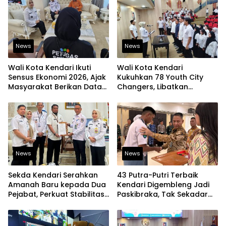
News
News
Wali Kota Kendari Ikuti
Wali Kota Kendari
Sensus Ekonomi 2026, Ajak
Kukuhkan 78 Youth City
Masyarakat Berikan Data
Changers, Libatkan
yang Jujur
Generasi Muda Dorong
Perubahan Kota
News
News
Sekda Kendari Serahkan
43 Putra-Putri Terbaik
Amanah Baru kepada Dua
Kendari Digembleng Jadi
Pejabat, Perkuat Stabilitas
Paskibraka, Tak Sekadar
Organisasi Pemerintahan
Latihan Baris-Berbaris