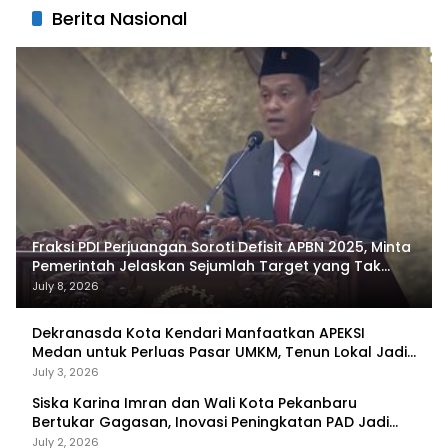
Berita Nasional
Fraksi PDI Perjuangan Soroti Defisit APBN 2025, Minta
Pemerintah Jelaskan Sejumlah Target yang Tak
Tercapai
July 8, 2026
Dekranasda Kota Kendari Manfaatkan APEKSI
Medan untuk Perluas Pasar UMKM, Tenun Lokal Jadi
Primadona
July 3, 2026
Siska Karina Imran dan Wali Kota Pekanbaru
Bertukar Gagasan, Inovasi Peningkatan PAD Jadi
Fokus Diskusi
July 2, 2026