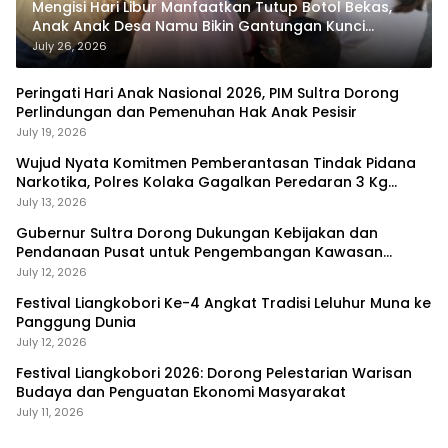
Mengisi Hari Libur Manfaatkan Tutup Botol Bekas,
Anak Anak Desa Namu Bikin Gantungan Kunci
Bernilai Ekonomi
July 26, 2026
Peringati Hari Anak Nasional 2026, PIM Sultra Dorong
Perlindungan dan Pemenuhan Hak Anak Pesisir
July 19, 2026
Wujud Nyata Komitmen Pemberantasan Tindak Pidana
Narkotika, Polres Kolaka Gagalkan Peredaran 3 Kg
Sabu-Sabu
July 13, 2026
Gubernur Sultra Dorong Dukungan Kebijakan dan
Pendanaan Pusat untuk Pengembangan Kawasan
Liangkobhori
July 12, 2026
Festival Liangkobori Ke-4 Angkat Tradisi Leluhur Muna ke
Panggung Dunia
July 12, 2026
Festival Liangkobori 2026: Dorong Pelestarian Warisan
Budaya dan Penguatan Ekonomi Masyarakat
July 11, 2026