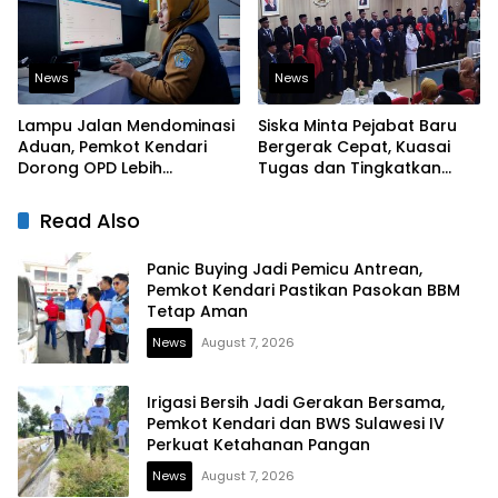
News
News
Lampu Jalan Mendominasi
Siska Minta Pejabat Baru
Aduan, Pemkot Kendari
Bergerak Cepat, Kuasai
Dorong OPD Lebih
Tugas dan Tingkatkan
Responsif Tangani
Kinerja Pelayanan
Laporan Warga
Read Also
Panic Buying Jadi Pemicu Antrean,
Pemkot Kendari Pastikan Pasokan BBM
Tetap Aman
News
August 7, 2026
Irigasi Bersih Jadi Gerakan Bersama,
Pemkot Kendari dan BWS Sulawesi IV
Perkuat Ketahanan Pangan
News
August 7, 2026