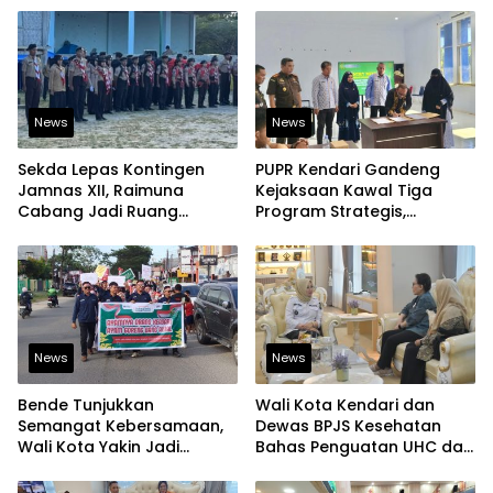
Pangan
News
News
Sekda Lepas Kontingen
PUPR Kendari Gandeng
Jamnas XII, Raimuna
Kejaksaan Kawal Tiga
Cabang Jadi Ruang
Program Strategis,
Lahirkan Pramuka Kreatif
Tegaskan Komitmen
dan Berjiwa Pemimpin
Bangun Infrastruktur
Berintegritas
News
News
Bende Tunjukkan
Wali Kota Kendari dan
Semangat Kebersamaan,
Dewas BPJS Kesehatan
Wali Kota Yakin Jadi
Bahas Penguatan UHC dan
Contoh bagi Kelurahan
Peningkatan Layanan
Lain
Kesehatan