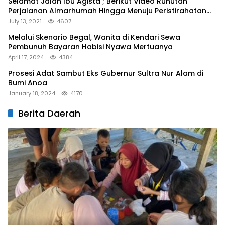
Selamat Jalan Ibu Agista ; Berikut Video Runutan
Perjalanan Almarhumah Hingga Menuju Peristirahatan
Terakhir
July 13, 2021
4607
Melalui Skenario Begal, Wanita di Kendari Sewa
Pembunuh Bayaran Habisi Nyawa Mertuanya
April 17, 2024
4384
Prosesi Adat Sambut Eks Gubernur Sultra Nur Alam di
Bumi Anoa
January 18, 2024
4170
Berita Daerah