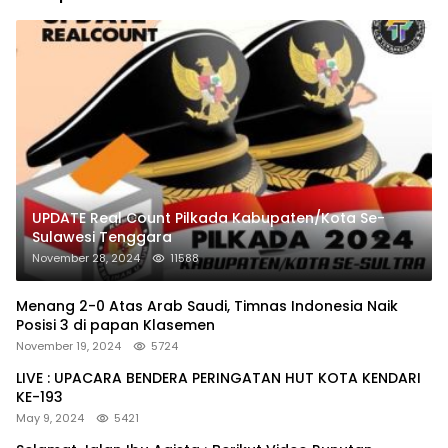
UPDATE Real Count Pilkada Kabupaten/Kota Se-
Sulawesi Tenggara
November 28, 2024
11588
Menang 2-0 Atas Arab Saudi, Timnas Indonesia Naik
Posisi 3 di papan Klasemen
November 19, 2024
5724
LIVE : UPACARA BENDERA PERINGATAN HUT KOTA KENDARI
KE-193
May 9, 2024
5421