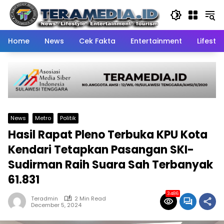
Skip
to
content
Home
News
Cek Fakta
Entertainment
Lifestyl
News
Metro
Politik
Hasil Rapat Pleno Terbuka KPU Kota
Kendari Tetapkan Pasangan SKI-
Sudirman Raih Suara Sah Terbanyak
61.831
3486
Teradmin
2 Min Read
December 5, 2024