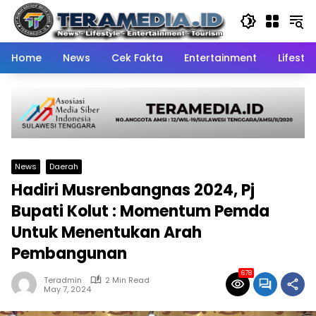
Skip
to
content
Home
News
Cek Fakta
Entertainment
Lifestyl
News
Daerah
Hadiri Musrenbangnas 2024, Pj
Bupati Kolut : Momentum Pemda
Untuk Menentukan Arah
Pembangunan
678
Teradmin
2 Min Read
May 7, 2024