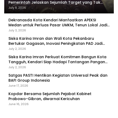
Pemerintah Jelaskan Sejumlah Target yang Tak
Tercapai
July 8, 2026
Dekranasda Kota Kendari Manfaatkan APEKSI
Medan untuk Perluas Pasar UMKM, Tenun Lokal Jadi
Primadona
July 3, 2026
Siska Karina Imran dan Wali Kota Pekanbaru
Bertukar Gagasan, Inovasi Peningkatan PAD Jadi
Fokus Diskusi
July 2, 2026
Siska Karina Imran Perkuat Komitmen Bangun Kota
Tangguh, Kendari Siap Hadapi Tantangan Pangan
dan Bencana
July 2, 2026
Satgas PASTI Hentikan Kegiatan Universal Peak dan
BAFI Group Indonesia
June 17, 2026
Kopdar Bersama Sejumlah Pejabat Kabinet
Prabowo-Gibran, diwarnai Kericuhan
June 16, 2026