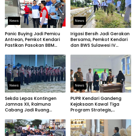
News
News
Panic Buying Jadi Pemicu
Irigasi Bersih Jadi Gerakan
Antrean, Pemkot Kendari
Bersama, Pemkot Kendari
Pastikan Pasokan BBM
dan BWS Sulawesi IV
Tetap Aman
Perkuat Ketahanan
Pangan
News
News
Sekda Lepas Kontingen
PUPR Kendari Gandeng
Jamnas XII, Raimuna
Kejaksaan Kawal Tiga
Cabang Jadi Ruang
Program Strategis,
Lahirkan Pramuka Kreatif
Tegaskan Komitmen
dan Berjiwa Pemimpin
Bangun Infrastruktur
Berintegritas