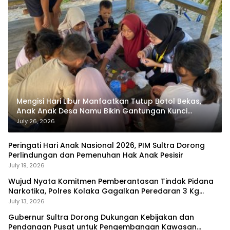
Mengisi Hari Libur Manfaatkan Tutup Botol Bekas,
Anak Anak Desa Namu Bikin Gantungan Kunci
Bernilai Ekonomi
July 26, 2026
Peringati Hari Anak Nasional 2026, PIM Sultra Dorong
Perlindungan dan Pemenuhan Hak Anak Pesisir
July 19, 2026
Wujud Nyata Komitmen Pemberantasan Tindak Pidana
Narkotika, Polres Kolaka Gagalkan Peredaran 3 Kg
Sabu-Sabu
July 13, 2026
Gubernur Sultra Dorong Dukungan Kebijakan dan
Pendanaan Pusat untuk Pengembangan Kawasan