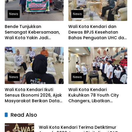
News
News
Bende Tunjukkan
Wali Kota Kendari dan
Semangat Kebersamaan,
Dewas BPJS Kesehatan
Wali Kota Yakin Jadi
Bahas Penguatan UHC dan
Contoh bagi Kelurahan
Peningkatan Layanan
Lain
Kesehatan
News
News
Wali Kota Kendari Ikuti
Wali Kota Kendari
Sensus Ekonomi 2026, Ajak
Kukuhkan 78 Youth City
Masyarakat Berikan Data
Changers, Libatkan
yang Jujur
Generasi Muda Dorong
Perubahan Kota
Read Also
Wali Kota Kendari Terima Detiktimur