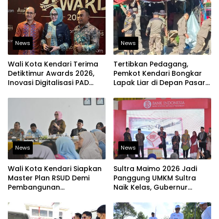
News
News
Wali Kota Kendari Terima
Tertibkan Pedagang,
Detiktimur Awards 2026,
Pemkot Kendari Bongkar
Inovasi Digitalisasi PAD
Lapak Liar di Depan Pasar
Diakui Tingkat Nasional
Sentral
News
News
Wali Kota Kendari Siapkan
Sultra Maimo 2026 Jadi
Master Plan RSUD Demi
Panggung UMKM Sultra
Pembangunan
Naik Kelas, Gubernur
Berkelanjutan
Dorong Produk Lokal
Tembus Pasar Ekspor