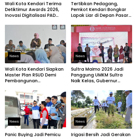
Wali Kota Kendari Terima
Tertibkan Pedagang,
Detiktimur Awards 2026,
Pemkot Kendari Bongkar
Inovasi Digitalisasi PAD
Lapak Liar di Depan Pasar
Diakui Tingkat Nasional
Sentral
News
News
Wali Kota Kendari Siapkan
Sultra Maimo 2026 Jadi
Master Plan RSUD Demi
Panggung UMKM Sultra
Pembangunan
Naik Kelas, Gubernur
Berkelanjutan
Dorong Produk Lokal
Tembus Pasar Ekspor
News
News
Panic Buying Jadi Pemicu
Irigasi Bersih Jadi Gerakan