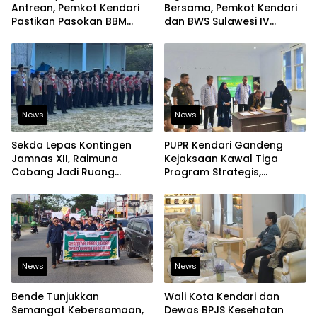
Antrean, Pemkot Kendari
Bersama, Pemkot Kendari
Pastikan Pasokan BBM
dan BWS Sulawesi IV
Tetap Aman
Perkuat Ketahanan
Pangan
News
News
Sekda Lepas Kontingen
PUPR Kendari Gandeng
Jamnas XII, Raimuna
Kejaksaan Kawal Tiga
Cabang Jadi Ruang
Program Strategis,
Lahirkan Pramuka Kreatif
Tegaskan Komitmen
dan Berjiwa Pemimpin
Bangun Infrastruktur
Berintegritas
News
News
Bende Tunjukkan
Wali Kota Kendari dan
Semangat Kebersamaan,
Dewas BPJS Kesehatan