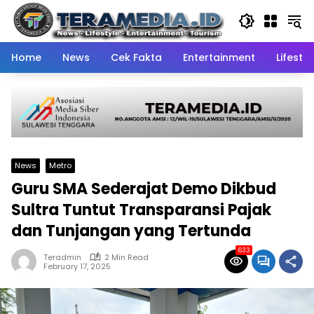
Skip
to
content
Home
News
Cek Fakta
Entertainment
Lifestyl
News
Metro
Guru SMA Sederajat Demo Dikbud
Sultra Tuntut Transparansi Pajak
dan Tunjangan yang Tertunda
633
Teradmin
2 Min Read
February 17, 2025