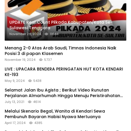
UPDATE Real Count Pilkada Kabupaten/Kota Se-
Sulawesi Tenggara
November 28, 2024
11644
Menang 2-0 Atas Arab Saudi, Timnas Indonesia Naik
Posisi 3 di papan Klasemen
November 19, 2024
5737
LIVE : UPACARA BENDERA PERINGATAN HUT KOTA KENDARI
KE-193
May 9, 2024
5438
Selamat Jalan Ibu Agista ; Berikut Video Runutan
Perjalanan Almarhumah Hingga Menuju Peristirahatan
Terakhir
July 13, 2021
4614
Melalui Skenario Begal, Wanita di Kendari Sewa
Pembunuh Bayaran Habisi Nyawa Mertuanya
April 17, 2024
4385