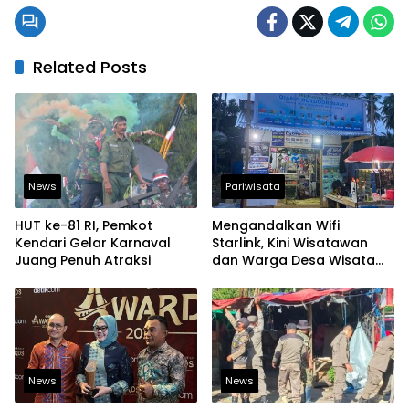
Related Posts
News
Pariwisata
HUT ke-81 RI, Pemkot
Mengandalkan Wifi
Kendari Gelar Karnaval
Starlink, Kini Wisatawan
Juang Penuh Atraksi
dan Warga Desa Wisata
Namu Sudah Bisa
Mengakses Transaksi
Digital
News
News