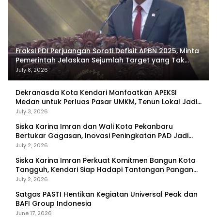
Fraksi PDI Perjuangan Soroti Defisit APBN 2025, Minta
Pemerintah Jelaskan Sejumlah Target yang Tak
Tercapai
July 8, 2026
Dekranasda Kota Kendari Manfaatkan APEKSI
Medan untuk Perluas Pasar UMKM, Tenun Lokal Jadi
Primadona
July 3, 2026
Siska Karina Imran dan Wali Kota Pekanbaru
Bertukar Gagasan, Inovasi Peningkatan PAD Jadi
Fokus Diskusi
July 2, 2026
Siska Karina Imran Perkuat Komitmen Bangun Kota
Tangguh, Kendari Siap Hadapi Tantangan Pangan
dan Bencana
July 2, 2026
Satgas PASTI Hentikan Kegiatan Universal Peak dan
BAFI Group Indonesia
June 17, 2026