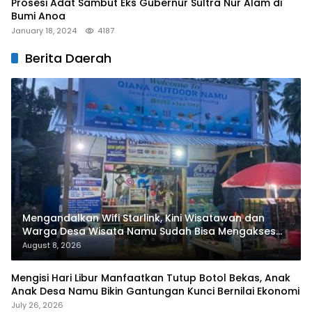
Prosesi Adat Sambut Eks Gubernur Sultra Nur Alam di
Bumi Anoa
January 18, 2024
4187
Berita Daerah
Mengandalkan Wifi Starlink, Kini Wisatawan dan
Warga Desa Wisata Namu Sudah Bisa Mengakses
Transaksi Digital
August 8, 2026
Mengisi Hari Libur Manfaatkan Tutup Botol Bekas, Anak
Anak Desa Namu Bikin Gantungan Kunci Bernilai Ekonomi
July 26, 2026