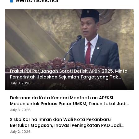
Berita Nasional
Fraksi PDI Perjuangan Soroti Defisit APBN 2025, Minta
Pemerintah Jelaskan Sejumlah Target yang Tak
Tercapai
July 8, 2026
Dekranasda Kota Kendari Manfaatkan APEKSI
Medan untuk Perluas Pasar UMKM, Tenun Lokal Jadi
Primadona
July 3, 2026
Siska Karina Imran dan Wali Kota Pekanbaru
Bertukar Gagasan, Inovasi Peningkatan PAD Jadi
Fokus Diskusi
July 2, 2026