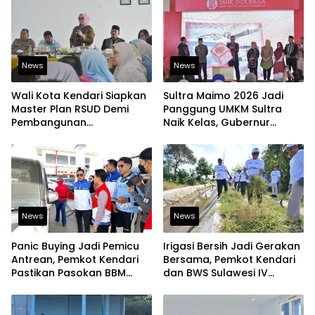
News
News
Wali Kota Kendari Siapkan
Sultra Maimo 2026 Jadi
Master Plan RSUD Demi
Panggung UMKM Sultra
Pembangunan
Naik Kelas, Gubernur
Berkelanjutan
Dorong Produk Lokal
Tembus Pasar Ekspor
News
News
Panic Buying Jadi Pemicu
Irigasi Bersih Jadi Gerakan
Antrean, Pemkot Kendari
Bersama, Pemkot Kendari
Pastikan Pasokan BBM
dan BWS Sulawesi IV
Tetap Aman
Perkuat Ketahanan
Pangan