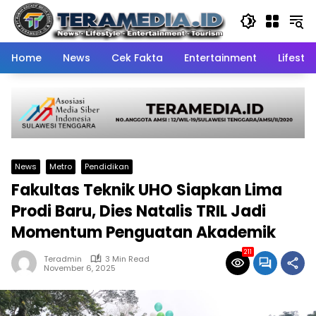
Skip
to
content
Home
News
Cek Fakta
Entertainment
Lifestyl
News
Metro
Pendidikan
Fakultas Teknik UHO Siapkan Lima
Prodi Baru, Dies Natalis TRIL Jadi
Momentum Penguatan Akademik
211
Teradmin
3 Min Read
November 6, 2025