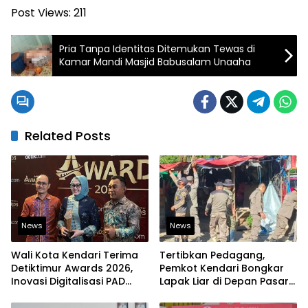
Post Views:
211
Pria Tanpa Identitas Ditemukan Tewas di
Kamar Mandi Masjid Babusalam Unaaha
Related Posts
News
News
Wali Kota Kendari Terima
Tertibkan Pedagang,
Detiktimur Awards 2026,
Pemkot Kendari Bongkar
Inovasi Digitalisasi PAD
Lapak Liar di Depan Pasar
Diakui Tingkat Nasional
Sentral