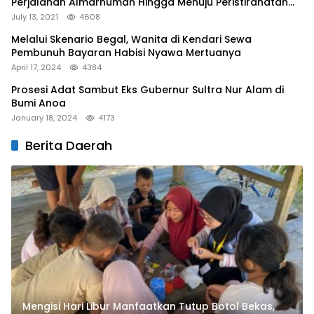
Perjalanan Almarhumah Hingga Menuju Peristirahatan
Terakhir
July 13, 2021
4608
Melalui Skenario Begal, Wanita di Kendari Sewa
Pembunuh Bayaran Habisi Nyawa Mertuanya
April 17, 2024
4384
Prosesi Adat Sambut Eks Gubernur Sultra Nur Alam di
Bumi Anoa
January 18, 2024
4173
Berita Daerah
Mengisi Hari Libur Manfaatkan Tutup Botol Bekas,