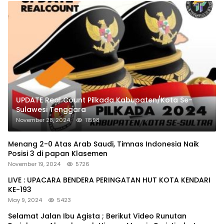
UPDATE Real Count Pilkada Kabupaten/Kota Se-
Sulawesi Tenggara
November 28, 2024
11598
Menang 2-0 Atas Arab Saudi, Timnas Indonesia Naik
Posisi 3 di papan Klasemen
November 19, 2024
5726
LIVE : UPACARA BENDERA PERINGATAN HUT KOTA KENDARI
KE-193
May 9, 2024
5423
Selamat Jalan Ibu Agista ; Berikut Video Runutan