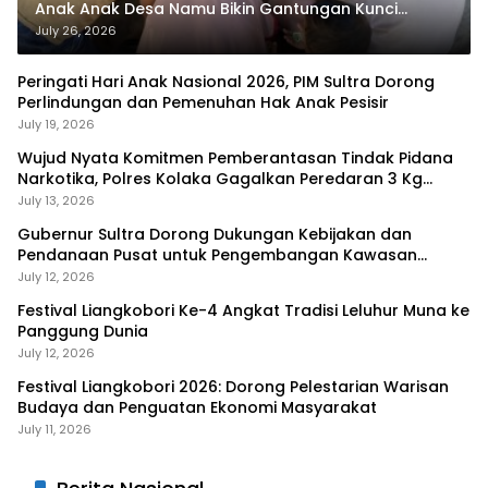
Anak Anak Desa Namu Bikin Gantungan Kunci
Bernilai Ekonomi
July 26, 2026
Peringati Hari Anak Nasional 2026, PIM Sultra Dorong
Perlindungan dan Pemenuhan Hak Anak Pesisir
July 19, 2026
Wujud Nyata Komitmen Pemberantasan Tindak Pidana
Narkotika, Polres Kolaka Gagalkan Peredaran 3 Kg
Sabu-Sabu
July 13, 2026
Gubernur Sultra Dorong Dukungan Kebijakan dan
Pendanaan Pusat untuk Pengembangan Kawasan
Liangkobhori
July 12, 2026
Festival Liangkobori Ke-4 Angkat Tradisi Leluhur Muna ke
Panggung Dunia
July 12, 2026
Festival Liangkobori 2026: Dorong Pelestarian Warisan
Budaya dan Penguatan Ekonomi Masyarakat
July 11, 2026