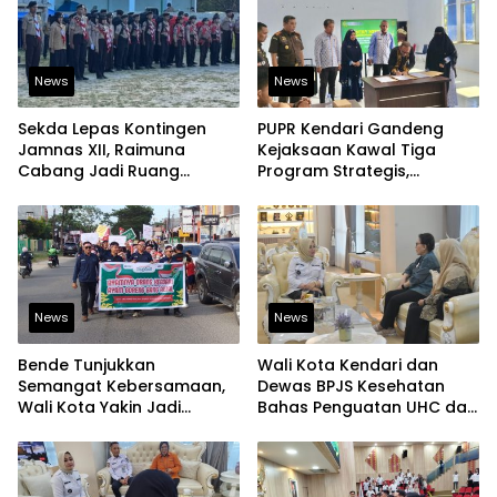
News
News
Sekda Lepas Kontingen
PUPR Kendari Gandeng
Jamnas XII, Raimuna
Kejaksaan Kawal Tiga
Cabang Jadi Ruang
Program Strategis,
Lahirkan Pramuka Kreatif
Tegaskan Komitmen
dan Berjiwa Pemimpin
Bangun Infrastruktur
Berintegritas
News
News
Bende Tunjukkan
Wali Kota Kendari dan
Semangat Kebersamaan,
Dewas BPJS Kesehatan
Wali Kota Yakin Jadi
Bahas Penguatan UHC dan
Contoh bagi Kelurahan
Peningkatan Layanan
Lain
Kesehatan