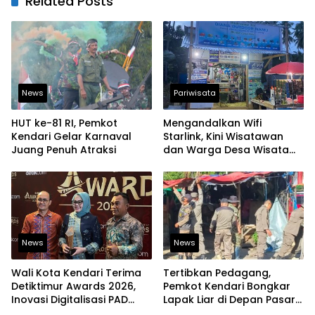
Related Posts
News
Pariwisata
HUT ke-81 RI, Pemkot
Mengandalkan Wifi
Kendari Gelar Karnaval
Starlink, Kini Wisatawan
Juang Penuh Atraksi
dan Warga Desa Wisata
Namu Sudah Bisa
Mengakses Transaksi
Digital
News
News
Wali Kota Kendari Terima
Tertibkan Pedagang,
Detiktimur Awards 2026,
Pemkot Kendari Bongkar
Inovasi Digitalisasi PAD
Lapak Liar di Depan Pasar
Diakui Tingkat Nasional
Sentral