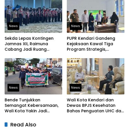
News
News
Sekda Lepas Kontingen
PUPR Kendari Gandeng
Jamnas XII, Raimuna
Kejaksaan Kawal Tiga
Cabang Jadi Ruang
Program Strategis,
Lahirkan Pramuka Kreatif
Tegaskan Komitmen
dan Berjiwa Pemimpin
Bangun Infrastruktur
Berintegritas
News
News
Bende Tunjukkan
Wali Kota Kendari dan
Semangat Kebersamaan,
Dewas BPJS Kesehatan
Wali Kota Yakin Jadi
Bahas Penguatan UHC dan
Contoh bagi Kelurahan
Peningkatan Layanan
Lain
Kesehatan
Read Also