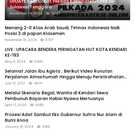
UPDATE Real Count Pilkada Kabupaten/Kota Se-
Sulawesi Tenggara
November 28, 2024
11647
Menang 2-0 Atas Arab Saudi, Timnas Indonesia Naik
Posisi 3 di papan Klasemen
November 19, 2024
5737
LIVE : UPACARA BENDERA PERINGATAN HUT KOTA KENDARI
KE-193
May 9, 2024
5443
Selamat Jalan Ibu Agista ; Berikut Video Runutan
Perjalanan Almarhumah Hingga Menuju Peristirahatan
Terakhir
July 13, 2021
4614
Melalui Skenario Begal, Wanita di Kendari Sewa
Pembunuh Bayaran Habisi Nyawa Mertuanya
April 17, 2024
4385
Prosesi Adat Sambut Eks Gubernur Sultra Nur Alam di
Bumi Anoa
January 18, 2024
4188