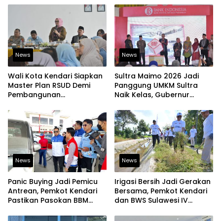
News
News
Wali Kota Kendari Siapkan
Sultra Maimo 2026 Jadi
Master Plan RSUD Demi
Panggung UMKM Sultra
Pembangunan
Naik Kelas, Gubernur
Berkelanjutan
Dorong Produk Lokal
Tembus Pasar Ekspor
News
News
Panic Buying Jadi Pemicu
Irigasi Bersih Jadi Gerakan
Antrean, Pemkot Kendari
Bersama, Pemkot Kendari
Pastikan Pasokan BBM
dan BWS Sulawesi IV
Tetap Aman
Perkuat Ketahanan
Pangan