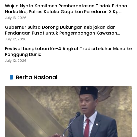
Wujud Nyata Komitmen Pemberantasan Tindak Pidana
Narkotika, Polres Kolaka Gagalkan Peredaran 3 Kg
Sabu-Sabu
July 13, 2026
Gubernur Sultra Dorong Dukungan Kebijakan dan
Pendanaan Pusat untuk Pengembangan Kawasan
Liangkobhori
July 12, 2026
Festival Liangkobori Ke-4 Angkat Tradisi Leluhur Muna ke
Panggung Dunia
July 12, 2026
Berita Nasional