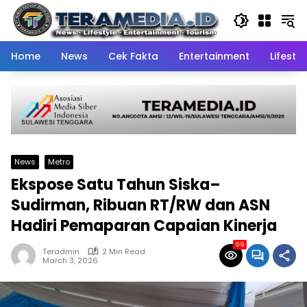
Skip
to
content
Home
News
Cek Fakta
Entertainment
Lifestyl
News
Metro
Ekspose Satu Tahun Siska–
Sudirman, Ribuan RT/RW dan ASN
Hadiri Pemaparan Capaian Kinerja
99
Teradmin
2 Min Read
March 3, 2026