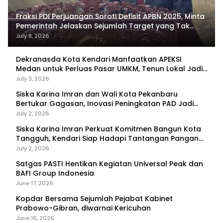
Fraksi PDI Perjuangan Soroti Defisit APBN 2025, Minta
Pemerintah Jelaskan Sejumlah Target yang Tak
Tercapai
July 8, 2026
Dekranasda Kota Kendari Manfaatkan APEKSI
Medan untuk Perluas Pasar UMKM, Tenun Lokal Jadi
Primadona
July 3, 2026
Siska Karina Imran dan Wali Kota Pekanbaru
Bertukar Gagasan, Inovasi Peningkatan PAD Jadi
Fokus Diskusi
July 2, 2026
Siska Karina Imran Perkuat Komitmen Bangun Kota
Tangguh, Kendari Siap Hadapi Tantangan Pangan
dan Bencana
July 2, 2026
Satgas PASTI Hentikan Kegiatan Universal Peak dan
BAFI Group Indonesia
June 17, 2026
Kopdar Bersama Sejumlah Pejabat Kabinet
Prabowo-Gibran, diwarnai Kericuhan
June 16, 2026