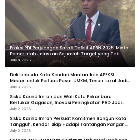
Fraksi PDI Perjuangan Soroti Defisit APBN 2025, Minta
Pemerintah Jelaskan Sejumlah Target yang Tak
Tercapai
July 8, 2026
Dekranasda Kota Kendari Manfaatkan APEKSI
Medan untuk Perluas Pasar UMKM, Tenun Lokal Jadi
Primadona
July 3, 2026
Siska Karina Imran dan Wali Kota Pekanbaru
Bertukar Gagasan, Inovasi Peningkatan PAD Jadi
Fokus Diskusi
July 2, 2026
Siska Karina Imran Perkuat Komitmen Bangun Kota
Tangguh, Kendari Siap Hadapi Tantangan Pangan
dan Bencana
July 2, 2026