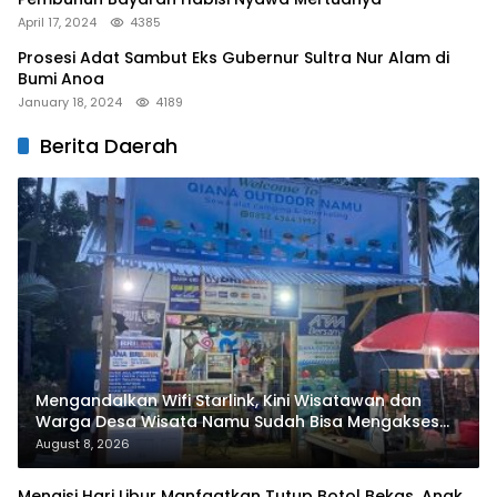
April 17, 2024
4385
Prosesi Adat Sambut Eks Gubernur Sultra Nur Alam di
Bumi Anoa
January 18, 2024
4189
Berita Daerah
Mengandalkan Wifi Starlink, Kini Wisatawan dan
Warga Desa Wisata Namu Sudah Bisa Mengakses
Transaksi Digital
August 8, 2026
Mengisi Hari Libur Manfaatkan Tutup Botol Bekas, Anak