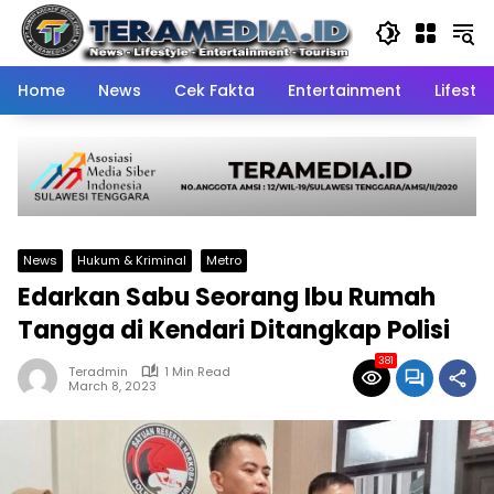
Skip
to
content
Home
News
Cek Fakta
Entertainment
Lifestyl
News
Hukum & Kriminal
Metro
Edarkan Sabu Seorang Ibu Rumah
Tangga di Kendari Ditangkap Polisi
381
Teradmin
1 Min Read
March 8, 2023