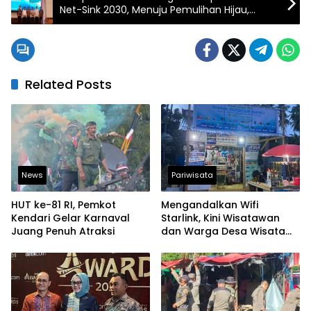
Net-Sink 2030, Menuju Pemulihan Hijau,
Ekonomi Inklusif, Tangguh, dan
Berkelanjutan
Related Posts
News
Pariwisata
HUT ke-81 RI, Pemkot
Mengandalkan Wifi
Kendari Gelar Karnaval
Starlink, Kini Wisatawan
Juang Penuh Atraksi
dan Warga Desa Wisata
Namu Sudah Bisa
Mengakses Transaksi
Digital