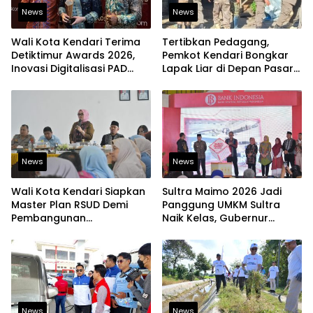
News
News
Wali Kota Kendari Terima
Tertibkan Pedagang,
Detiktimur Awards 2026,
Pemkot Kendari Bongkar
Inovasi Digitalisasi PAD
Lapak Liar di Depan Pasar
Diakui Tingkat Nasional
Sentral
News
News
Wali Kota Kendari Siapkan
Sultra Maimo 2026 Jadi
Master Plan RSUD Demi
Panggung UMKM Sultra
Pembangunan
Naik Kelas, Gubernur
Berkelanjutan
Dorong Produk Lokal
Tembus Pasar Ekspor
News
News