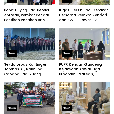
Panic Buying Jadi Pemicu
Irigasi Bersih Jadi Gerakan
Antrean, Pemkot Kendari
Bersama, Pemkot Kendari
Pastikan Pasokan BBM
dan BWS Sulawesi IV
Tetap Aman
Perkuat Ketahanan
Pangan
News
News
Sekda Lepas Kontingen
PUPR Kendari Gandeng
Jamnas XII, Raimuna
Kejaksaan Kawal Tiga
Cabang Jadi Ruang
Program Strategis,
Lahirkan Pramuka Kreatif
Tegaskan Komitmen
dan Berjiwa Pemimpin
Bangun Infrastruktur
Berintegritas
News
News