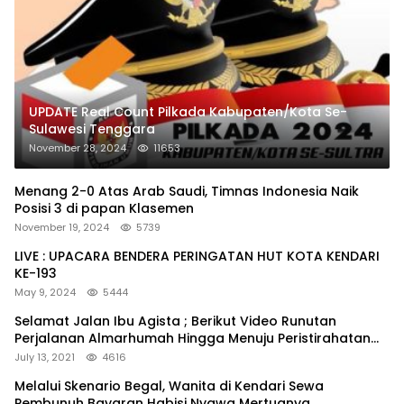
UPDATE Real Count Pilkada Kabupaten/Kota Se-
Sulawesi Tenggara
November 28, 2024
11653
Menang 2-0 Atas Arab Saudi, Timnas Indonesia Naik
Posisi 3 di papan Klasemen
November 19, 2024
5739
LIVE : UPACARA BENDERA PERINGATAN HUT KOTA KENDARI
KE-193
May 9, 2024
5444
Selamat Jalan Ibu Agista ; Berikut Video Runutan
Perjalanan Almarhumah Hingga Menuju Peristirahatan
Terakhir
July 13, 2021
4616
Melalui Skenario Begal, Wanita di Kendari Sewa
Pembunuh Bayaran Habisi Nyawa Mertuanya