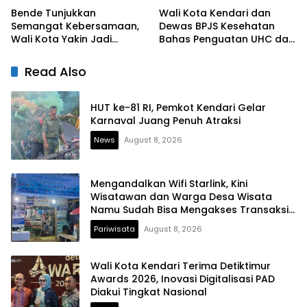
Bende Tunjukkan
Wali Kota Kendari dan
Semangat Kebersamaan,
Dewas BPJS Kesehatan
Wali Kota Yakin Jadi
Bahas Penguatan UHC dan
Contoh bagi Kelurahan
Peningkatan Layanan
Lain
Kesehatan
Read Also
HUT ke-81 RI, Pemkot Kendari Gelar
Karnaval Juang Penuh Atraksi
News
August 8, 2026
Mengandalkan Wifi Starlink, Kini
Wisatawan dan Warga Desa Wisata
Namu Sudah Bisa Mengakses Transaksi
Digital
Pariwisata
August 8, 2026
Wali Kota Kendari Terima Detiktimur
Awards 2026, Inovasi Digitalisasi PAD
Diakui Tingkat Nasional