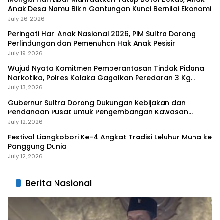
Anak Desa Namu Bikin Gantungan Kunci Bernilai Ekonomi
July 26, 2026
Peringati Hari Anak Nasional 2026, PIM Sultra Dorong
Perlindungan dan Pemenuhan Hak Anak Pesisir
July 19, 2026
Wujud Nyata Komitmen Pemberantasan Tindak Pidana
Narkotika, Polres Kolaka Gagalkan Peredaran 3 Kg
Sabu-Sabu
July 13, 2026
Gubernur Sultra Dorong Dukungan Kebijakan dan
Pendanaan Pusat untuk Pengembangan Kawasan
Liangkobhori
July 12, 2026
Festival Liangkobori Ke-4 Angkat Tradisi Leluhur Muna ke
Panggung Dunia
July 12, 2026
Berita Nasional