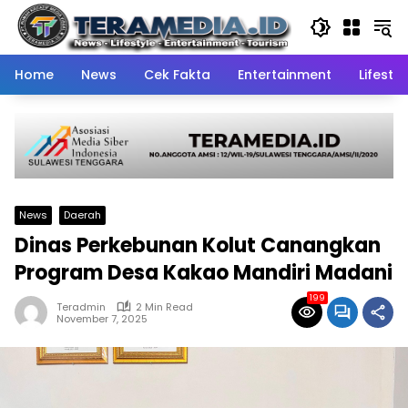
Skip
to
content
Home
News
Cek Fakta
Entertainment
Lifestyl
News
Daerah
Dinas Perkebunan Kolut Canangkan
Program Desa Kakao Mandiri Madani
199
Teradmin
2 Min Read
November 7, 2025