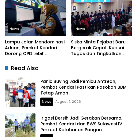
News
News
Lampu Jalan Mendominasi
Siska Minta Pejabat Baru
Aduan, Pemkot Kendari
Bergerak Cepat, Kuasai
Dorong OPD Lebih
Tugas dan Tingkatkan
Responsif Tangani
Kinerja Pelayanan
Laporan Warga
Read Also
Panic Buying Jadi Pemicu Antrean,
Pemkot Kendari Pastikan Pasokan BBM
Tetap Aman
News
August 7, 2026
Irigasi Bersih Jadi Gerakan Bersama,
Pemkot Kendari dan BWS Sulawesi IV
Perkuat Ketahanan Pangan