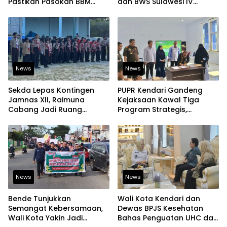
Pastikan Pasokan BBM
dan BWS Sulawesi IV
Tetap Aman
Perkuat Ketahanan
Pangan
News
News
Sekda Lepas Kontingen
PUPR Kendari Gandeng
Jamnas XII, Raimuna
Kejaksaan Kawal Tiga
Cabang Jadi Ruang
Program Strategis,
Lahirkan Pramuka Kreatif
Tegaskan Komitmen
dan Berjiwa Pemimpin
Bangun Infrastruktur
Berintegritas
News
News
Bende Tunjukkan
Wali Kota Kendari dan
Semangat Kebersamaan,
Dewas BPJS Kesehatan
Wali Kota Yakin Jadi
Bahas Penguatan UHC dan