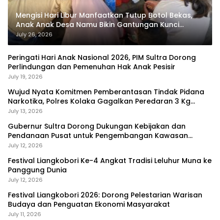
Mengisi Hari Libur Manfaatkan Tutup Botol Bekas,
Anak Anak Desa Namu Bikin Gantungan Kunci
Bernilai Ekonomi
July 26, 2026
Peringati Hari Anak Nasional 2026, PIM Sultra Dorong
Perlindungan dan Pemenuhan Hak Anak Pesisir
July 19, 2026
Wujud Nyata Komitmen Pemberantasan Tindak Pidana
Narkotika, Polres Kolaka Gagalkan Peredaran 3 Kg
Sabu-Sabu
July 13, 2026
Gubernur Sultra Dorong Dukungan Kebijakan dan
Pendanaan Pusat untuk Pengembangan Kawasan
Liangkobhori
July 12, 2026
Festival Liangkobori Ke-4 Angkat Tradisi Leluhur Muna ke
Panggung Dunia
July 12, 2026
Festival Liangkobori 2026: Dorong Pelestarian Warisan
Budaya dan Penguatan Ekonomi Masyarakat
July 11, 2026