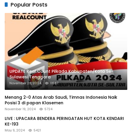
Popular Posts
UPDATE Real Count Pilkada Kabupaten/Kota Se-
Sulawesi Tenggara
November 28, 2024
11587
Menang 2-0 Atas Arab Saudi, Timnas Indonesia Naik
Posisi 3 di papan Klasemen
November 19, 2024
5724
LIVE : UPACARA BENDERA PERINGATAN HUT KOTA KENDARI
KE-193
May 9, 2024
5421