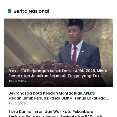
Berita Nasional
Fraksi PDI Perjuangan Soroti Defisit APBN 2025, Minta
Pemerintah Jelaskan Sejumlah Target yang Tak
Tercapai
July 8, 2026
Dekranasda Kota Kendari Manfaatkan APEKSI
Medan untuk Perluas Pasar UMKM, Tenun Lokal Jadi
Primadona
July 3, 2026
Siska Karina Imran dan Wali Kota Pekanbaru
Bertukar Gagasan, Inovasi Peningkatan PAD Jadi