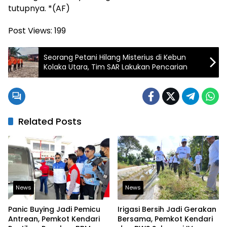
tutupnya. *(AF)
Post Views:
199
Seorang Petani Hilang Misterius di Kebun
Kolaka Utara, Tim SAR Lakukan Pencarian
Related Posts
News
News
Panic Buying Jadi Pemicu
Irigasi Bersih Jadi Gerakan
Antrean, Pemkot Kendari
Bersama, Pemkot Kendari