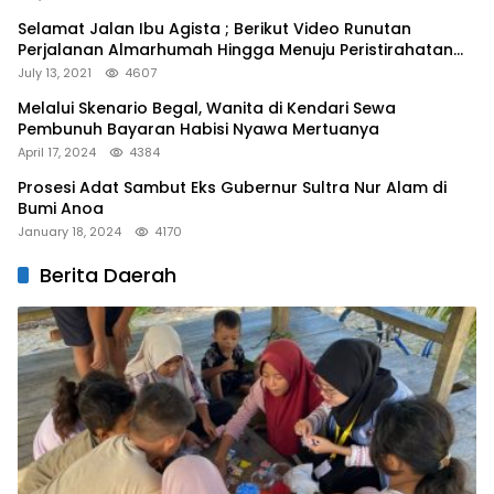
Selamat Jalan Ibu Agista ; Berikut Video Runutan
Perjalanan Almarhumah Hingga Menuju Peristirahatan
Terakhir
July 13, 2021
4607
Melalui Skenario Begal, Wanita di Kendari Sewa
Pembunuh Bayaran Habisi Nyawa Mertuanya
April 17, 2024
4384
Prosesi Adat Sambut Eks Gubernur Sultra Nur Alam di
Bumi Anoa
January 18, 2024
4170
Berita Daerah