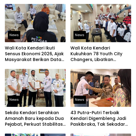
Contoh bagi Kelurahan
Peningkatan Layanan
Lain
Kesehatan
News
News
Wali Kota Kendari Ikuti
Wali Kota Kendari
Sensus Ekonomi 2026, Ajak
Kukuhkan 78 Youth City
Masyarakat Berikan Data
Changers, Libatkan
yang Jujur
Generasi Muda Dorong
Perubahan Kota
News
News
Sekda Kendari Serahkan
43 Putra-Putri Terbaik
Amanah Baru kepada Dua
Kendari Digembleng Jadi
Pejabat, Perkuat Stabilitas
Paskibraka, Tak Sekadar
Organisasi Pemerintahan
Latihan Baris-Berbaris