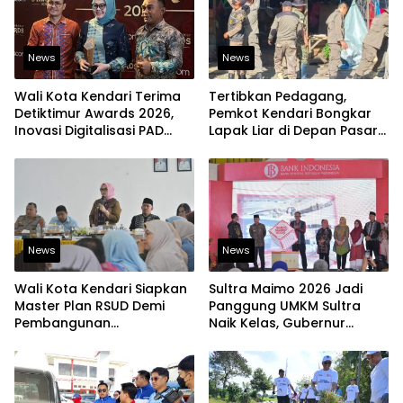
News
News
Wali Kota Kendari Terima
Tertibkan Pedagang,
Detiktimur Awards 2026,
Pemkot Kendari Bongkar
Inovasi Digitalisasi PAD
Lapak Liar di Depan Pasar
Diakui Tingkat Nasional
Sentral
News
News
Wali Kota Kendari Siapkan
Sultra Maimo 2026 Jadi
Master Plan RSUD Demi
Panggung UMKM Sultra
Pembangunan
Naik Kelas, Gubernur
Berkelanjutan
Dorong Produk Lokal
Tembus Pasar Ekspor