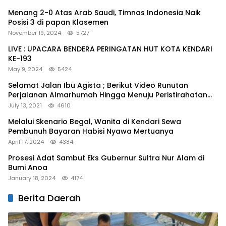
Menang 2-0 Atas Arab Saudi, Timnas Indonesia Naik
Posisi 3 di papan Klasemen
November 19, 2024
5727
LIVE : UPACARA BENDERA PERINGATAN HUT KOTA KENDARI
KE-193
May 9, 2024
5424
Selamat Jalan Ibu Agista ; Berikut Video Runutan
Perjalanan Almarhumah Hingga Menuju Peristirahatan
Terakhir
July 13, 2021
4610
Melalui Skenario Begal, Wanita di Kendari Sewa
Pembunuh Bayaran Habisi Nyawa Mertuanya
April 17, 2024
4384
Prosesi Adat Sambut Eks Gubernur Sultra Nur Alam di
Bumi Anoa
January 18, 2024
4174
Berita Daerah