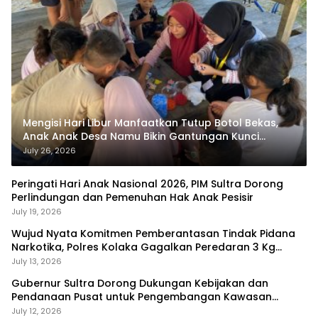
Mengisi Hari Libur Manfaatkan Tutup Botol Bekas,
Anak Anak Desa Namu Bikin Gantungan Kunci
Bernilai Ekonomi
July 26, 2026
Peringati Hari Anak Nasional 2026, PIM Sultra Dorong
Perlindungan dan Pemenuhan Hak Anak Pesisir
July 19, 2026
Wujud Nyata Komitmen Pemberantasan Tindak Pidana
Narkotika, Polres Kolaka Gagalkan Peredaran 3 Kg
Sabu-Sabu
July 13, 2026
Gubernur Sultra Dorong Dukungan Kebijakan dan
Pendanaan Pusat untuk Pengembangan Kawasan
Liangkobhori
July 12, 2026