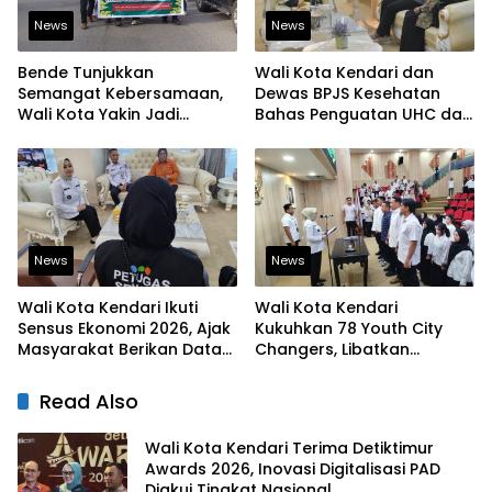
News
News
Bende Tunjukkan
Wali Kota Kendari dan
Semangat Kebersamaan,
Dewas BPJS Kesehatan
Wali Kota Yakin Jadi
Bahas Penguatan UHC dan
Contoh bagi Kelurahan
Peningkatan Layanan
Lain
Kesehatan
News
News
Wali Kota Kendari Ikuti
Wali Kota Kendari
Sensus Ekonomi 2026, Ajak
Kukuhkan 78 Youth City
Masyarakat Berikan Data
Changers, Libatkan
yang Jujur
Generasi Muda Dorong
Perubahan Kota
Read Also
Wali Kota Kendari Terima Detiktimur
Awards 2026, Inovasi Digitalisasi PAD
Diakui Tingkat Nasional