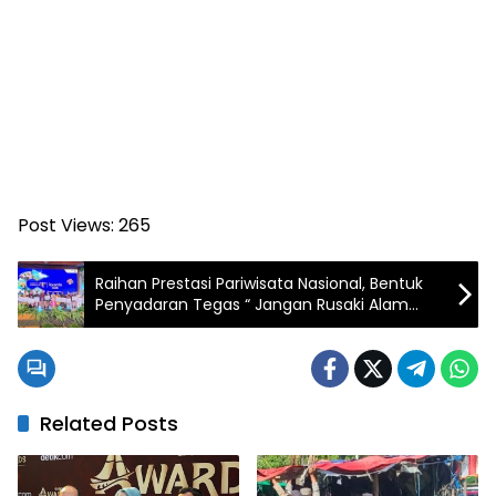
Post Views:
265
Raihan Prestasi Pariwisata Nasional, Bentuk
Penyadaran Tegas “ Jangan Rusaki Alam
Desa Namu “
Related Posts