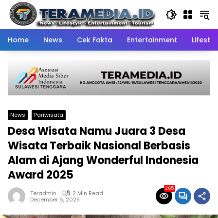
Skip
to
content
Home
News
Cek Fakta
Entertainment
Lifestyl
News
Pariwisata
Desa Wisata Namu Juara 3 Desa
Wisata Terbaik Nasional Berbasis
Alam di Ajang Wonderful Indonesia
Award 2025
265
Teradmin
2 Min Read
December 6, 2025