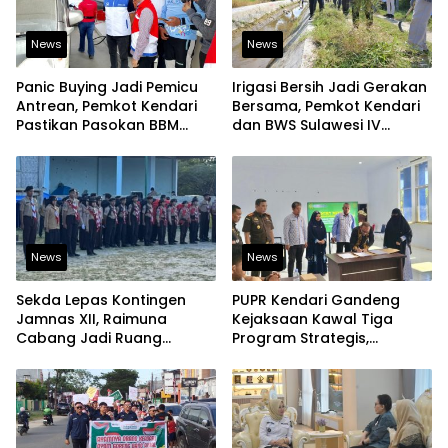
News
News
Panic Buying Jadi Pemicu
Irigasi Bersih Jadi Gerakan
Antrean, Pemkot Kendari
Bersama, Pemkot Kendari
Pastikan Pasokan BBM
dan BWS Sulawesi IV
Tetap Aman
Perkuat Ketahanan
Pangan
News
News
Sekda Lepas Kontingen
PUPR Kendari Gandeng
Jamnas XII, Raimuna
Kejaksaan Kawal Tiga
Cabang Jadi Ruang
Program Strategis,
Lahirkan Pramuka Kreatif
Tegaskan Komitmen
dan Berjiwa Pemimpin
Bangun Infrastruktur
Berintegritas