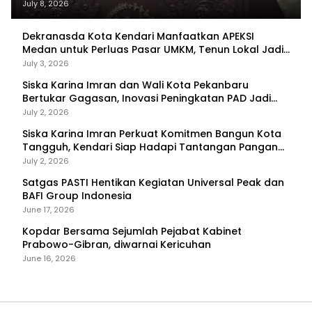
Tercapai
July 8, 2026
Dekranasda Kota Kendari Manfaatkan APEKSI
Medan untuk Perluas Pasar UMKM, Tenun Lokal Jadi
Primadona
July 3, 2026
Siska Karina Imran dan Wali Kota Pekanbaru
Bertukar Gagasan, Inovasi Peningkatan PAD Jadi
Fokus Diskusi
July 2, 2026
Siska Karina Imran Perkuat Komitmen Bangun Kota
Tangguh, Kendari Siap Hadapi Tantangan Pangan
dan Bencana
July 2, 2026
Satgas PASTI Hentikan Kegiatan Universal Peak dan
BAFI Group Indonesia
June 17, 2026
Kopdar Bersama Sejumlah Pejabat Kabinet
Prabowo-Gibran, diwarnai Kericuhan
June 16, 2026