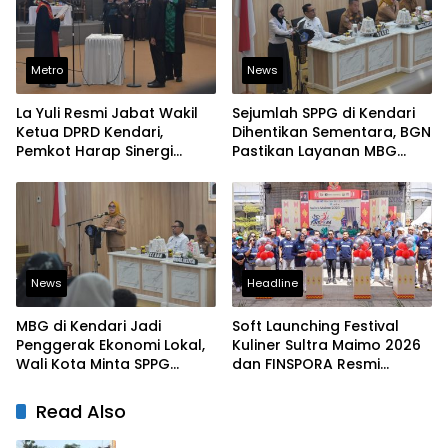
Metro
News
La Yuli Resmi Jabat Wakil
Sejumlah SPPG di Kendari
Ketua DPRD Kendari,
Dihentikan Sementara, BGN
Pemkot Harap Sinergi
Pastikan Layanan MBG
Eksekutif-Legislatif Kian
Tetap Berjalan
Solid
News
Headline
MBG di Kendari Jadi
Soft Launching Festival
Penggerak Ekonomi Lokal,
Kuliner Sultra Maimo 2026
Wali Kota Minta SPPG
dan FINSPORA Resmi
Prioritaskan Produk Daerah
Digelar, BI Sultra Perkuat
Ekosistem UMKM dan
Read Also
Digitalisasi Ekonomi