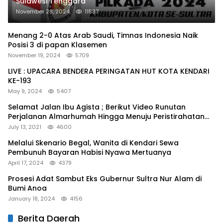
Sulawesi Tenggara
November 28, 2024
11537
Menang 2-0 Atas Arab Saudi, Timnas Indonesia Naik
Posisi 3 di papan Klasemen
November 19, 2024
5709
LIVE : UPACARA BENDERA PERINGATAN HUT KOTA KENDARI
KE-193
May 9, 2024
5407
Selamat Jalan Ibu Agista ; Berikut Video Runutan
Perjalanan Almarhumah Hingga Menuju Peristirahatan
Terakhir
July 13, 2021
4600
Melalui Skenario Begal, Wanita di Kendari Sewa
Pembunuh Bayaran Habisi Nyawa Mertuanya
April 17, 2024
4379
Prosesi Adat Sambut Eks Gubernur Sultra Nur Alam di
Bumi Anoa
January 18, 2024
4156
Berita Daerah