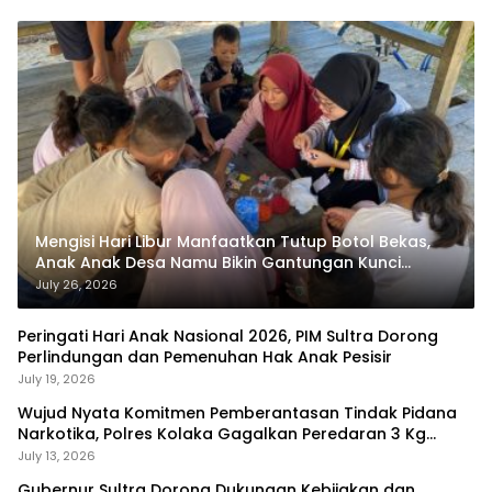
Mengisi Hari Libur Manfaatkan Tutup Botol Bekas,
Anak Anak Desa Namu Bikin Gantungan Kunci
Bernilai Ekonomi
July 26, 2026
Peringati Hari Anak Nasional 2026, PIM Sultra Dorong
Perlindungan dan Pemenuhan Hak Anak Pesisir
July 19, 2026
Wujud Nyata Komitmen Pemberantasan Tindak Pidana
Narkotika, Polres Kolaka Gagalkan Peredaran 3 Kg
Sabu-Sabu
July 13, 2026
Gubernur Sultra Dorong Dukungan Kebijakan dan