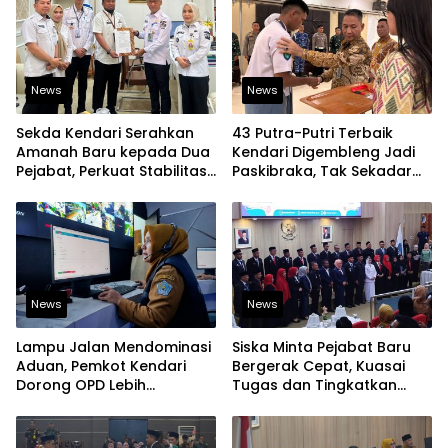
News
News
Sekda Kendari Serahkan
43 Putra-Putri Terbaik
Amanah Baru kepada Dua
Kendari Digembleng Jadi
Pejabat, Perkuat Stabilitas
Paskibraka, Tak Sekadar
Organisasi Pemerintahan
Latihan Baris-Berbaris
News
News
Lampu Jalan Mendominasi
Siska Minta Pejabat Baru
Aduan, Pemkot Kendari
Bergerak Cepat, Kuasai
Dorong OPD Lebih
Tugas dan Tingkatkan
Responsif Tangani
Kinerja Pelayanan
Laporan Warga