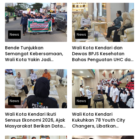
News
News
Bende Tunjukkan
Wali Kota Kendari dan
Semangat Kebersamaan,
Dewas BPJS Kesehatan
Wali Kota Yakin Jadi
Bahas Penguatan UHC dan
Contoh bagi Kelurahan
Peningkatan Layanan
Lain
Kesehatan
News
News
Wali Kota Kendari Ikuti
Wali Kota Kendari
Sensus Ekonomi 2026, Ajak
Kukuhkan 78 Youth City
Masyarakat Berikan Data
Changers, Libatkan
yang Jujur
Generasi Muda Dorong
Perubahan Kota