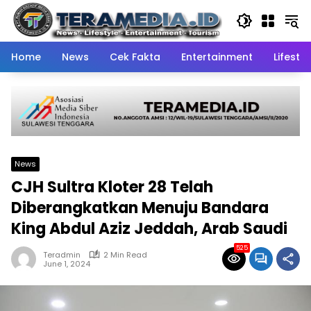
Skip
to
content
Home
News
Cek Fakta
Entertainment
Lifestyl
News
CJH Sultra Kloter 28 Telah
Diberangkatkan Menuju Bandara
King Abdul Aziz Jeddah, Arab Saudi
525
Teradmin
2 Min Read
June 1, 2024