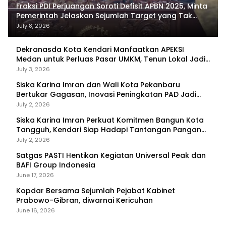
Fraksi PDI Perjuangan Soroti Defisit APBN 2025, Minta
Pemerintah Jelaskan Sejumlah Target yang Tak
Tercapai
July 8, 2026
Dekranasda Kota Kendari Manfaatkan APEKSI
Medan untuk Perluas Pasar UMKM, Tenun Lokal Jadi
Primadona
July 3, 2026
Siska Karina Imran dan Wali Kota Pekanbaru
Bertukar Gagasan, Inovasi Peningkatan PAD Jadi
Fokus Diskusi
July 2, 2026
Siska Karina Imran Perkuat Komitmen Bangun Kota
Tangguh, Kendari Siap Hadapi Tantangan Pangan
dan Bencana
July 2, 2026
Satgas PASTI Hentikan Kegiatan Universal Peak dan
BAFI Group Indonesia
June 17, 2026
Kopdar Bersama Sejumlah Pejabat Kabinet
Prabowo-Gibran, diwarnai Kericuhan
June 16, 2026