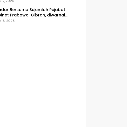
onesia
 17, 2026
dar Bersama Sejumlah Pejabat
inet Prabowo-Gibran, diwarnai
icuhan
 16, 2026