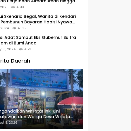
tan Perjalanan Almarhumah Hingga
u Peristirahatan Terakhir
, 2021
4613
ui Skenario Begal, Wanita di Kendari
 Pembunuh Bayaran Habisi Nyawa
uanya
, 2024
4385
si Adat Sambut Eks Gubernur Sultra
lam di Bumi Anoa
y 18, 2024
4179
rita Daerah
gandalkan Wifi Starlink, Kini
satawan dan Warga Desa Wisata
u Sudah Bisa Mengakses Transaksi
st 8, 2026
ital