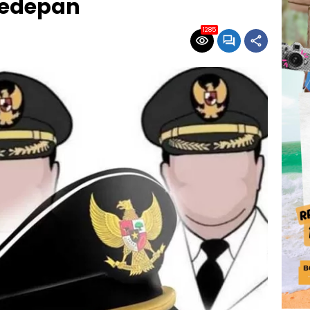
kedepan
1285