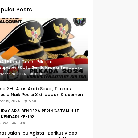
pular Posts
ATE Real Count Pilkada
bupaten/Kota Se-Sulawesi Tenggara
ember 28, 2024
11616
g 2-0 Atas Arab Saudi, Timnas
esia Naik Posisi 3 di papan Klasemen
er 19, 2024
5730
: UPACARA BENDERA PERINGATAN HUT
KENDARI KE-193
 2024
5430
at Jalan Ibu Agista ; Berikut Video