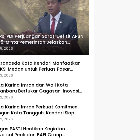
ksi PDI Perjuangan Soroti Defisit APBN
5, Minta Pemerintah Jelaskan
umlah Target yang Tak Tercapai
 8, 2026
ranasda Kota Kendari Manfaatkan
KSI Medan untuk Perluas Pasar
M, Tenun Lokal Jadi Primadona
 3, 2026
ka Karina Imran dan Wali Kota
anbaru Bertukar Gagasan, Inovasi
ingkatan PAD Jadi Fokus Diskusi
 2, 2026
ka Karina Imran Perkuat Komitmen
gun Kota Tangguh, Kendari Siap
dapi Tantangan Pangan dan
 2, 2026
ncana
gas PASTI Hentikan Kegiatan
versal Peak dan BAFI Group