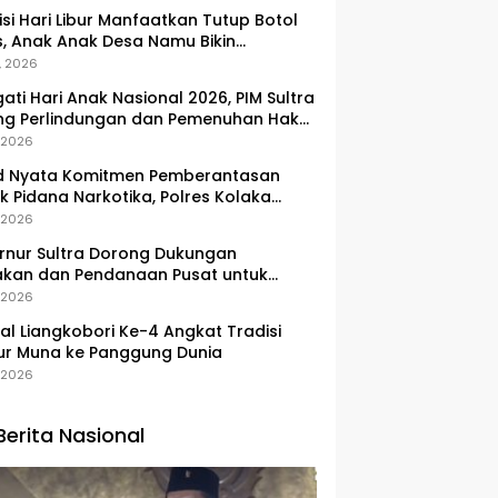
si Hari Libur Manfaatkan Tutup Botol
, Anak Anak Desa Namu Bikin
ngan Kunci Bernilai Ekonomi
, 2026
gati Hari Anak Nasional 2026, PIM Sultra
ng Perlindungan dan Pemenuhan Hak
Pesisir
, 2026
d Nyata Komitmen Pemberantasan
k Pidana Narkotika, Polres Kolaka
lkan Peredaran 3 Kg Sabu-Sabu
, 2026
nur Sultra Dorong Dukungan
akan dan Pendanaan Pusat untuk
embangan Kawasan Liangkobhori
, 2026
val Liangkobori Ke-4 Angkat Tradisi
ur Muna ke Panggung Dunia
, 2026
Berita Nasional