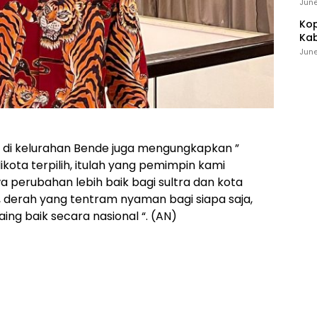
Ind
June
Kop
Kab
Ker
June
i di kelurahan Bende juga mengungkapkan ”
kota terpilih, itulah yang pemimpin kami
erubahan lebih baik bagi sultra dan kota
, derah yang tentram nyaman bagi siapa saja,
ng baik secara nasional “. (AN)