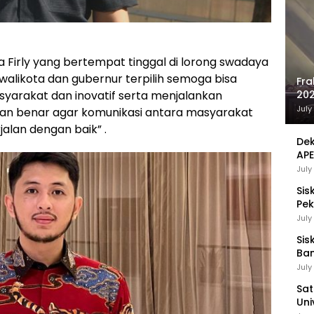
Firly yang bertempat tinggal di lorong swadaya
alikota dan gubernur terpilih semoga bisa
Fra
yarakat dan inovatif serta menjalankan
202
Sej
July
an benar agar komunikasi antara masyarakat
alan dengan baik” .
Dek
APE
UMK
July
Sis
Pek
Pen
July
Sis
Ban
Ha
July
Be
Sat
Uni