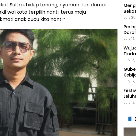
at Sultra, hidup tenang, nyaman dan damai.
Mengi
Bekas
l walikota terpilih nanti, terus maju
Gantu
July 26
mati anak cucu kita nanti.”
Perin
Doro
Anak 
July 19
Wuju
Tinda
Gaga
July 13
Guber
Kebij
Peng
July 12
Festi
Leluh
July 12