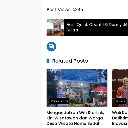
Post Views:
1,285
Hasil Quick Count LSI Denny J
Sultra
Related Posts
Pariwisata
News
Mengandalkan Wifi Starlink,
Wali Ko
Kini Wisatawan dan Warga
Detikti
Desa Wisata Namu Sudah
Inovasi 