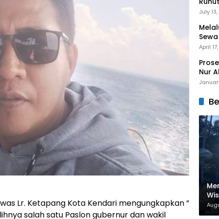
Runu
Menuj
July 13
Melal
Sewa
Mert
April 17
Prose
Nur A
Januar
Be
Men
Wi
nawas Lr. Ketapang Kota Kendari mengungkapkan ”
Nam
Augu
Dig
hnya salah satu Paslon gubernur dan wakil