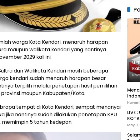
Po
mlah warga Kota Kendari, menaruh harapan
ra maupun walikota kendari yang nantinya
vember 2029 kali ini.
UPD
Ka
ultra dan Walikota Kendari masih beberapa
Nov
rga kendari sudah menaruh harapan besar
inya terpilih melalui penetapan hasil pemilihan
Menan
k provinsi maupun Kabupaten/Kota.
Indon
Novemb
ebrapa tempat di Kota Kendari, sempat menanyai
LIVE 
a jika nantinya sudah dilakukan penetapan KPU
KOTA 
uk memimpin 5 tahun kedepan.
May 9,
Selam