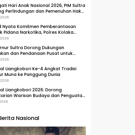
gati Hari Anak Nasional 2026, PIM Sultra
ng Perlindungan dan Pemenuhan Hak
Pesisir
, 2026
d Nyata Komitmen Pemberantasan
k Pidana Narkotika, Polres Kolaka
lkan Peredaran 3 Kg Sabu-Sabu
, 2026
nur Sultra Dorong Dukungan
akan dan Pendanaan Pusat untuk
embangan Kawasan Liangkobhori
, 2026
val Liangkobori Ke-4 Angkat Tradisi
ur Muna ke Panggung Dunia
, 2026
val Liangkobori 2026: Dorong
tarian Warisan Budaya dan Penguatan
omi Masyarakat
, 2026
Berita Nasional