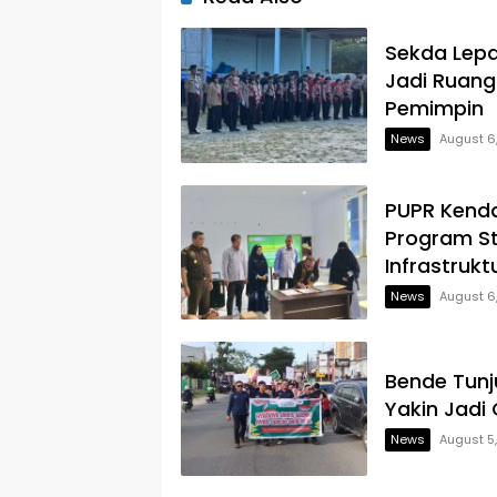
Sekda Lepa
Jadi Ruang
Pemimpin
News
August 6
PUPR Kenda
Program S
Infrastrukt
News
August 6
Bende Tun
Yakin Jadi
News
August 5