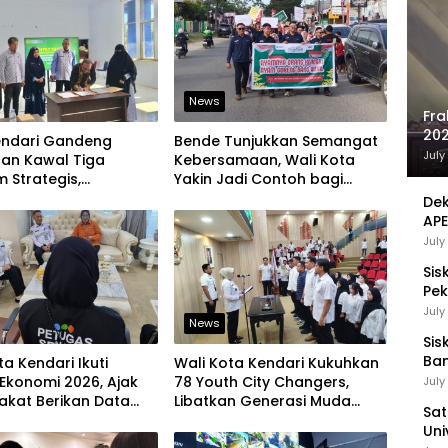
News
Fra
202
endari Gandeng
Bende Tunjukkan Semangat
Sej
July
aan Kawal Tiga
Kebersamaan, Wali Kota
 Strategis,
Yakin Jadi Contoh bagi
an Komitmen Bangun
Kelurahan Lain
Dek
ruktur Berintegritas
APE
UMK
July
Sis
Pek
Pen
July
News
Sis
Ban
ta Kendari Ikuti
Wali Kota Kendari Kukuhkan
Ha
Ekonomi 2026, Ajak
78 Youth City Changers,
July
Be
akat Berikan Data
Libatkan Generasi Muda
Sat
jur
Dorong Perubahan Kota
Uni