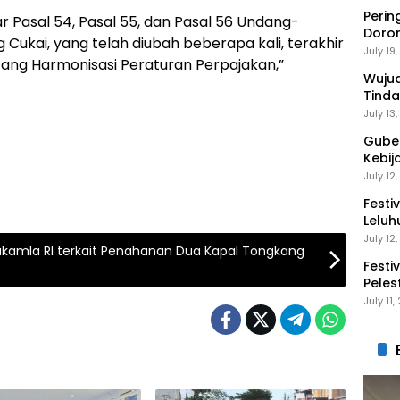
Perin
Pasal 54, Pasal 55, dan Pasal 56 Undang-
Doro
Cukai, yang telah diubah beberapa kali, terakhir
Anak 
July 19
ang Harmonisasi Peraturan Perpajakan,”
Wuju
Tinda
Gaga
July 13
Guber
Kebij
Peng
July 12
Festi
Leluh
July 12
Bakamla RI terkait Penahanan Dua Kapal Tongkang
Festi
Peles
Ekon
July 11