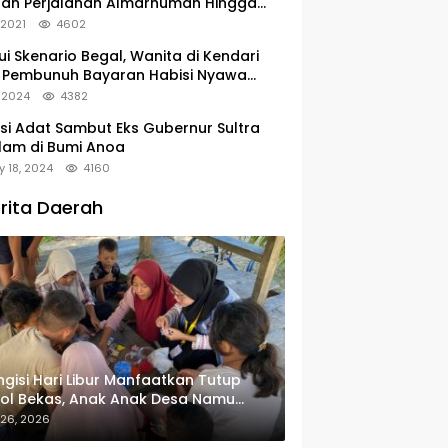
tan Perjalanan Almarhumah Hingga
u Peristirahatan Terakhir
, 2021
4602
ui Skenario Begal, Wanita di Kendari
 Pembunuh Bayaran Habisi Nyawa
uanya
, 2024
4382
si Adat Sambut Eks Gubernur Sultra
lam di Bumi Anoa
y 18, 2024
4160
rita Daerah
gisi Hari Libur Manfaatkan Tutup
ol Bekas, Anak Anak Desa Namu
in Gantungan Kunci Bernilai Ekonomi
 26, 2026