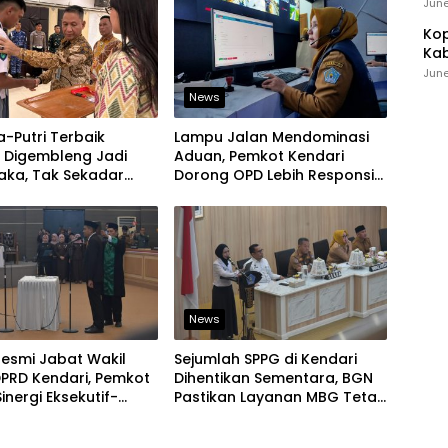
Ind
June
Kop
Kab
Ker
June
News
a-Putri Terbaik
Lampu Jalan Mendominasi
i Digembleng Jadi
Aduan, Pemkot Kendari
aka, Tak Sekadar
Dorong OPD Lebih Responsif
 Baris-Berbaris
Tangani Laporan Warga
News
 Resmi Jabat Wakil
Sejumlah SPPG di Kendari
PRD Kendari, Pemkot
Dihentikan Sementara, BGN
inergi Eksekutif-
Pastikan Layanan MBG Tetap
if Kian Solid
Berjalan