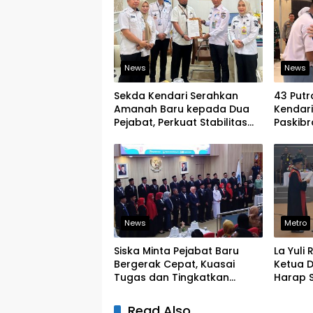
News
News
Sekda Kendari Serahkan
43 Putr
Amanah Baru kepada Dua
Kendar
Pejabat, Perkuat Stabilitas
Paskibr
Organisasi Pemerintahan
Latihan
News
Metro
Siska Minta Pejabat Baru
La Yuli
Bergerak Cepat, Kuasai
Ketua D
Tugas dan Tingkatkan
Harap S
Kinerja Pelayanan
Legislat
Read Also