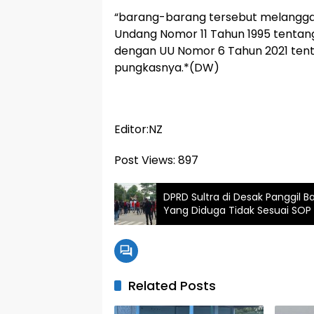
“barang-barang tersebut melanggar 
Undang Nomor 11 Tahun 1995 tentang 
dengan UU Nomor 6 Tahun 2021 tent
pungkasnya.*(DW)
Editor:NZ
Post Views:
897
DPRD Sultra di Desak Panggil 
Yang Diduga Tidak Sesuai SOP
Related Posts