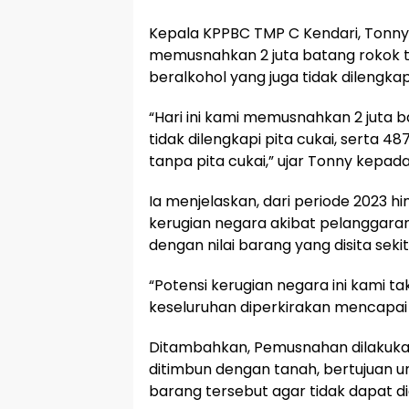
Kepala KPPBC TMP C Kendari, Tonny
memusnahkan 2 juta batang rokok t
beralkohol yang juga tidak dilengkapi
“Hari ini kami memusnahkan 2 juta 
tidak dilengkapi pita cukai, serta 
tanpa pita cukai,” ujar Tonny kepad
Ia menjelaskan, dari periode 2023 h
kerugian negara akibat pelanggaran i
dengan nilai barang yang disita sekita
“Potensi kerugian negara ini kami taks
keseluruhan diperkirakan mencapai 3 
Ditambahkan, Pemusnahan dilakukan
ditimbun dengan tanah, bertujuan u
barang tersebut agar tidak dapat d