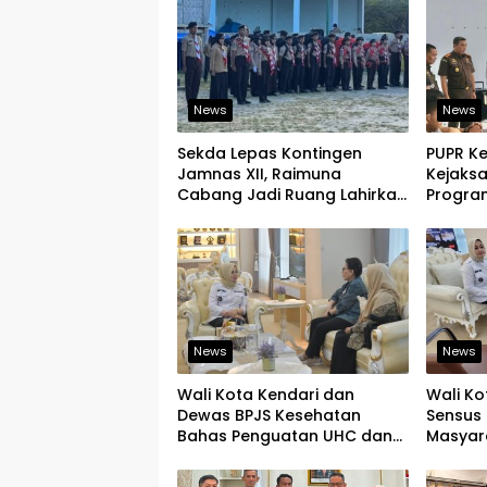
News
News
Sekda Lepas Kontingen
PUPR K
Jamnas XII, Raimuna
Kejaks
Cabang Jadi Ruang Lahirkan
Program
Pramuka Kreatif dan Berjiwa
Tegask
Pemimpin
Infrast
News
News
Wali Kota Kendari dan
Wali Ko
Dewas BPJS Kesehatan
Sensus 
Bahas Penguatan UHC dan
Masyar
Peningkatan Layanan
yang Ju
Kesehatan