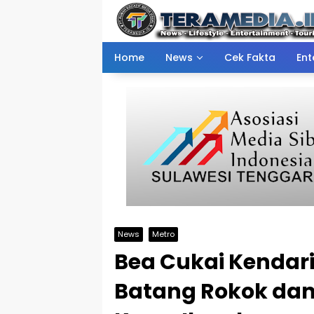
Skip
to
content
Home
News
Cek Fakta
Ent
News
Metro
Bea Cukai Kendar
Batang Rokok dan