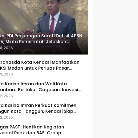
ksi PDI Perjuangan Soroti Defisit APBN
5, Minta Pemerintah Jelaskan
umlah Target yang Tak Tercapai
 8, 2026
ranasda Kota Kendari Manfaatkan
KSI Medan untuk Perluas Pasar
M, Tenun Lokal Jadi Primadona
 3, 2026
ka Karina Imran dan Wali Kota
anbaru Bertukar Gagasan, Inovasi
ingkatan PAD Jadi Fokus Diskusi
 2, 2026
ka Karina Imran Perkuat Komitmen
gun Kota Tangguh, Kendari Siap
dapi Tantangan Pangan dan
 2, 2026
ncana
gas PASTI Hentikan Kegiatan
versal Peak dan BAFI Group