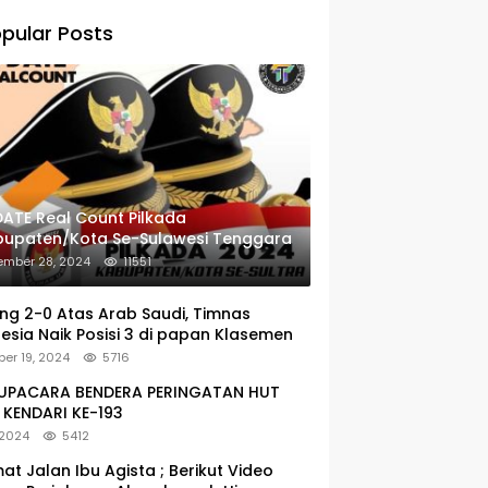
pular Posts
ATE Real Count Pilkada
bupaten/Kota Se-Sulawesi Tenggara
ember 28, 2024
11551
g 2-0 Atas Arab Saudi, Timnas
esia Naik Posisi 3 di papan Klasemen
er 19, 2024
5716
: UPACARA BENDERA PERINGATAN HUT
KENDARI KE-193
 2024
5412
at Jalan Ibu Agista ; Berikut Video