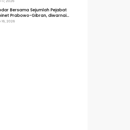
onesia
 17, 2026
dar Bersama Sejumlah Pejabat
inet Prabowo-Gibran, diwarnai
icuhan
 16, 2026