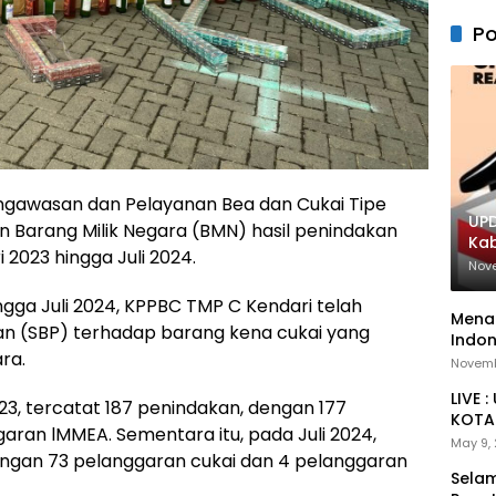
Po
ngawasan dan Pelayanan Bea dan Cukai Tipe
UPD
Barang Milik Negara (BMN) hasil penindakan
Ka
 2023 hingga Juli 2024.
Nov
ingga Juli 2024, KPPBC TMP C Kendari telah
Menan
an (SBP) terhadap barang kena cukai yang
Indon
ra.
Novemb
LIVE 
3, tercatat 187 penindakan, dengan 177
KOTA 
aran lMMEA. Sementara itu, pada Juli 2024,
May 9,
ngan 73 pelanggaran cukai dan 4 pelanggaran
Selam