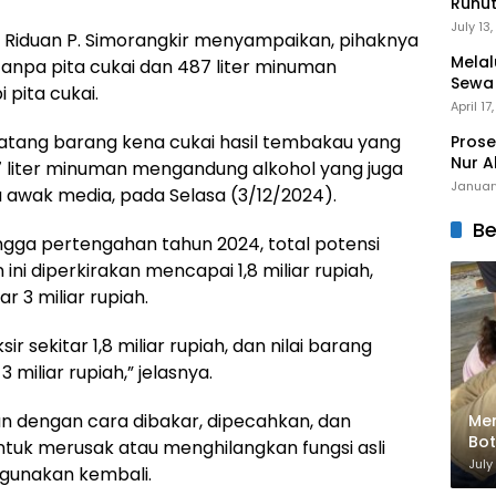
Runu
Menuj
July 13
 Riduan P. Simorangkir menyampaikan, pihaknya
Melal
anpa pita cukai dan 487 liter minuman
Sewa
 pita cukai.
Mert
April 17
batang barang kena cukai hasil tembakau yang
Prose
Nur A
487 liter minuman mengandung alkohol yang juga
Januar
a awak media, pada Selasa (3/12/2024).
Be
ingga pertengahan tahun 2024, total potensi
ni diperkirakan mencapai 1,8 miliar rupiah,
r 3 miliar rupiah.
ir sekitar 1,8 miliar rupiah, dan nilai barang
miliar rupiah,” jelasnya.
 dengan cara dibakar, dipecahkan, dan
Men
Bot
ntuk merusak atau menghilangkan fungsi asli
Bik
July
igunakan kembali.