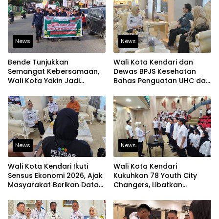
News
News
Bende Tunjukkan
Wali Kota Kendari dan
Semangat Kebersamaan,
Dewas BPJS Kesehatan
Wali Kota Yakin Jadi
Bahas Penguatan UHC dan
Contoh bagi Kelurahan
Peningkatan Layanan
Lain
Kesehatan
News
News
Wali Kota Kendari Ikuti
Wali Kota Kendari
Sensus Ekonomi 2026, Ajak
Kukuhkan 78 Youth City
Masyarakat Berikan Data
Changers, Libatkan
yang Jujur
Generasi Muda Dorong
Perubahan Kota