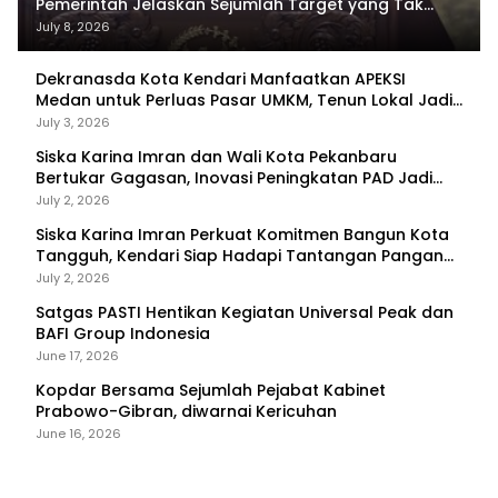
Pemerintah Jelaskan Sejumlah Target yang Tak
Tercapai
July 8, 2026
Dekranasda Kota Kendari Manfaatkan APEKSI
Medan untuk Perluas Pasar UMKM, Tenun Lokal Jadi
Primadona
July 3, 2026
Siska Karina Imran dan Wali Kota Pekanbaru
Bertukar Gagasan, Inovasi Peningkatan PAD Jadi
Fokus Diskusi
July 2, 2026
Siska Karina Imran Perkuat Komitmen Bangun Kota
Tangguh, Kendari Siap Hadapi Tantangan Pangan
dan Bencana
July 2, 2026
Satgas PASTI Hentikan Kegiatan Universal Peak dan
BAFI Group Indonesia
June 17, 2026
Kopdar Bersama Sejumlah Pejabat Kabinet
Prabowo-Gibran, diwarnai Kericuhan
June 16, 2026