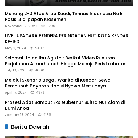
Menang 2-0 Atas Arab Saudi, Timnas Indonesia Naik
Posisi 3 di papan Klasemen
November 19, 2024
5709
LIVE : UPACARA BENDERA PERINGATAN HUT KOTA KENDARI
KE-193
May 9, 2024
5407
Selamat Jalan Ibu Agista ; Berikut Video Runutan
Perjalanan Almarhumah Hingga Menuju Peristirahatan
Terakhir
July 13, 2021
4600
Melalui Skenario Begal, Wanita di Kendari Sewa
Pembunuh Bayaran Habisi Nyawa Mertuanya
April 17, 2024
4379
Prosesi Adat Sambut Eks Gubernur Sultra Nur Alam di
Bumi Anoa
January 18, 2024
4156
Berita Daerah