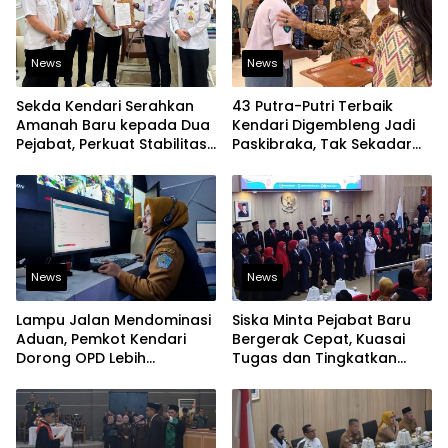
News
News
Sekda Kendari Serahkan
43 Putra-Putri Terbaik
Amanah Baru kepada Dua
Kendari Digembleng Jadi
Pejabat, Perkuat Stabilitas
Paskibraka, Tak Sekadar
Organisasi Pemerintahan
Latihan Baris-Berbaris
News
News
Lampu Jalan Mendominasi
Siska Minta Pejabat Baru
Aduan, Pemkot Kendari
Bergerak Cepat, Kuasai
Dorong OPD Lebih
Tugas dan Tingkatkan
Responsif Tangani
Kinerja Pelayanan
Laporan Warga