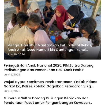
Mengisi Hari Libur Manfaatkan Tutup Botol Bekas,
Anak Anak Desa Namu Bikin Gantungan Kunci
Bernilai Ekonomi
July 26, 2026
Peringati Hari Anak Nasional 2026, PIM Sultra Dorong
Perlindungan dan Pemenuhan Hak Anak Pesisir
July 19, 2026
Wujud Nyata Komitmen Pemberantasan Tindak Pidana
Narkotika, Polres Kolaka Gagalkan Peredaran 3 Kg
Sabu-Sabu
July 13, 2026
Gubernur Sultra Dorong Dukungan Kebijakan dan
Pendanaan Pusat untuk Pengembangan Kawasan